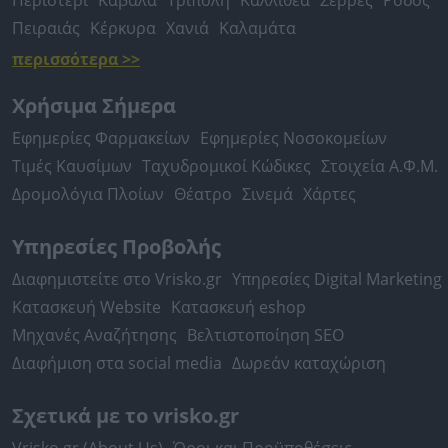
Περιστέρι
Καβάλα
Τρίπολη
Καλλιθέα
Σέρρες
Ρόδος
Πειραιάς
Κέρκυρα
Χανιά
Καλαμάτα
περισσότερα >>
Χρήσιμα Σήμερα
Εφημερίες Φαρμακείων
Εφημερίες Νοσοκομείων
Τιμές Καυσίμων
Ταχυδρομικοί Κώδικες
Στοιχεία Α.Φ.Μ.
Δρομολόγια Πλοίων
Θέατρο
Σινεμά
Χάρτες
Υπηρεσίες Προβολής
Διαφημιστείτε στο Vrisko.gr
Υπηρεσίες Digital Marketing
Κατασκευή Website
Κατασκευή eshop
Μηχανές Αναζήτησης
Βελτιστοποίηση SEO
Διαφήμιση στα social media
Δωρεάν καταχώριση
Σχετικά με το vrisko.gr