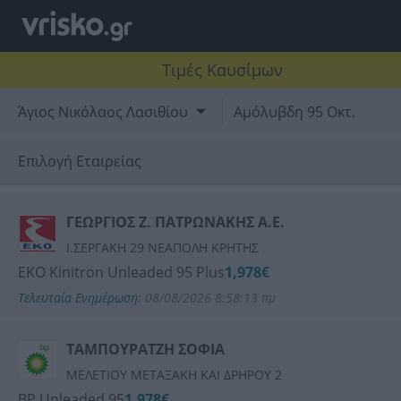
Τιμές Καυσίμων
Άγιος Νικόλαος Λασιθίου
Αμόλυβδη 95 Οκτ.
Επιλογή Εταιρείας
SHELL
ΓΕΩΡΓΙΟΣ Ζ. ΠΑΤΡΩΝΑΚΗΣ Α.Ε.
Ι.ΣΕΡΓΑΚΗ 29 ΝΕΑΠΟΛΗ ΚΡΗΤΗΣ
EKO
ΕΚΟ Kinitron Unleaded 95 Plus
1,978€
Τελευταία Ενημέρωση:
08/08/2026 8:58:13 πμ
BP
ΤΑΜΠΟΥΡΑΤΖΗ ΣΟΦΙΑ
ΑΙΓΑΙΟ (AEGEAN)
ΜΕΛΕΤΙΟΥ ΜΕΤΑΞΑΚΗ ΚΑΙ ΔΡΗΡΟΥ 2
BP Unleaded 95
1,978€