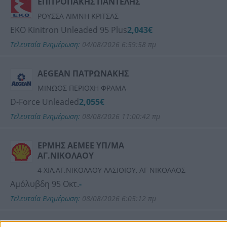
ΕΠΙΤΡΟΠΑΚΗΣ ΠΑΝΤΕΛΗΣ
ΡΟΥΣΣΑ ΛΙΜΝΗ ΚΡΙΤΣΑΣ
ΕΚΟ Kinitron Unleaded 95 Plus
2,043€
Τελευταία Ενημέρωση:
04/08/2026 6:59:58 πμ
AEGEAN ΠΑΤΡΩΝΑΚΗΣ
ΜΙΝΩΟΣ ΠΕΡΙΟΧΗ ΦΡΑΜΑ
D-Force Unleaded
2,055€
Τελευταία Ενημέρωση:
08/08/2026 11:00:42 πμ
ΕΡΜΗΣ ΑΕΜΕΕ ΥΠ/ΜΑ
ΑΓ.ΝΙΚΟΛΑΟΥ
4 ΧΙΛ.ΑΓ.ΝΙΚΟΛΑΟΥ ΛΑΣΙΘΙΟΥ, ΑΓ ΝΙΚΟΛΑΟΣ
Αμόλυβδη 95 Οκτ.
-
Τελευταία Ενημέρωση:
08/08/2026 6:05:12 πμ