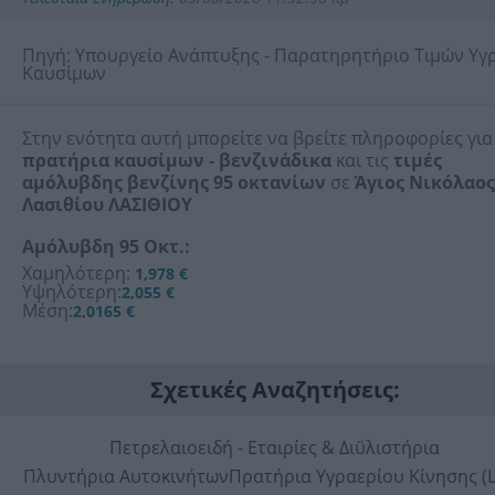
Πηγή: Υπουργείο Ανάπτυξης - Παρατηρητήριο Τιμών Υγ
Καυσίμων
Στην ενότητα αυτή μπορείτε να βρείτε πληροφορίες για
πρατήρια καυσίμων - βενζινάδικα
και τις
τιμές
αμόλυβδης βενζίνης 95 οκτανίων
σε
Άγιος Νικόλαος
Λασιθίου ΛΑΣΙΘΙΟΥ
Αμόλυβδη 95 Οκτ.:
Χαμηλότερη:
1,978 €
Υψηλότερη:
2,055 €
Μέση:
2,0165 €
Σχετικές Αναζητήσεις:
Πετρελαιοειδή - Εταιρίες & Διϋλιστήρια
Πλυντήρια Αυτοκινήτων
Πρατήρια Υγραερίου Κίνησης (