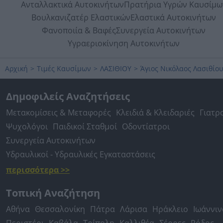
Ανταλλακτικά Αυτοκινήτων
Πρατήρια Υγρών Καυσίμω
Βουλκανιζατέρ Ελαστικών
Ελαστικά Αυτοκινήτων
Φανοποιία & Βαφές
Συνεργεία Αυτοκινήτων
Υγραεριοκίνηση Αυτοκινήτων
Αρχική
>
Τιμές Καυσίμων
>
ΛΑΣΙΘΙΟΥ
>
Άγιος Νικόλαος Λασιθίο
Δημοφιλείς Αναζητήσεις
Μετακομίσεις & Μεταφορές
Κλειδιά & Κλειδαριές
Γιατρ
Ψυχολόγοι
Παιδικοί Σταθμοί
Οδοντίατροι
Συνεργεία Αυτοκινήτων
Υδραυλικοί - Υδραυλικές Εγκαταστάσεις
περισσότερα >>
Τοπική Αναζήτηση
Αθήνα
Θεσσαλονίκη
Πάτρα
Λάρισα
Ηράκλειο
Ιωάννιν