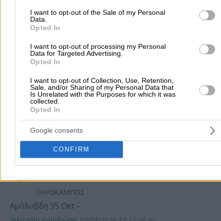
ΚΑΛΥΨΩ Νο 247
I want to opt-out of the Sale of my Personal
Data.
Κωνσταντίνου Καραμανλή 9 - ʼγιος Νικόλαος - ΛΑΣΙΘΙ
Opted In
Αμόλυβδη 95 Οκτ.
-
I want to opt-out of processing my Personal
Τελευταία Ενημέρωση:
08/08/2026 2:20:54 μμ
Data for Targeted Advertising.
Opted In
ΚΑΛΥΨΩ Νο 241 ΑΓΙΟΣ
I want to opt-out of Collection, Use, Retention,
Sale, and/or Sharing of my Personal Data that
ΝΙΚΟΛΑΟΣ
Is Unrelated with the Purposes for which it was
collected.
Κ.ΚΑΡΑΜΑΝΛΗ 50 ΘΕΣΗ ΣΤΑΥΡΟΣ ΑΓΙΟΣ ΝΙΚΟΛΑΟΣ
Opted In
ΛΑΣΙΘΙΟΥ
Αμόλυβδη 95 Οκτ.
-
Google consents
Τελευταία Ενημέρωση:
08/08/2026 6:39:37 πμ
CONFIRM
ΔΙΑΝΟΜΕΣ ΥΓΡΩΝ ΚΑΥΣΙΜΩΝ
ΚΡΗΤΗΣ ΜΟΝΟΠΡΟΣΩΠΗ Α.Ε
ΞΗΡΟΚΑΜΠΟΣ
Αμόλυβδη 95 Οκτ.
-
Τελευταία Ενημέρωση:
03/08/2026 11:52:36 πμ