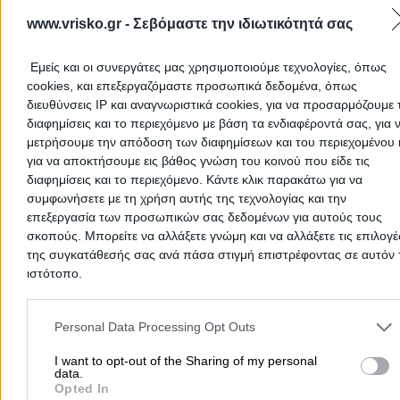
ΕΡΜΗΣ ΑΕΜΕΕ ΥΠ/ΜΑ
ΑΓ.ΝΙΚΟΛΑΟΥ 1
www.vrisko.gr -
Σεβόμαστε την ιδιωτικότητά σας
2 ΧΙΛ.ΑΓ.ΝΙΚΟΛΑΟΥ ΛΑΣΙΘΙΟΥ, ΑΓ ΝΙΚΟΛΑΟΣ
Αμόλυβδη 95 Οκτ.
-
Εμείς και οι συνεργάτες μας χρησιμοποιούμε τεχνολογίες, όπως
cookies, και επεξεργαζόμαστε προσωπικά δεδομένα, όπως
Τελευταία Ενημέρωση:
08/08/2026 12:00:07 πμ
διευθύνσεις IP και αναγνωριστικά cookies, για να προσαρμόζουμε τ
διαφημίσεις και το περιεχόμενο με βάση τα ενδιαφέροντά σας, για 
μετρήσουμε την απόδοση των διαφημίσεων και του περιεχομένου 
ΓΕΩΡΓΙΟΣ Ζ. ΠΑΤΡΩΝΑΚΗΣ Α.Ε.
για να αποκτήσουμε εις βάθος γνώση του κοινού που είδε τις
Ι.ΣΕΡΓΑΚΗ 29 ΝΕΑΠΟΛΗ ΚΡΗΤΗΣ
διαφημίσεις και το περιεχόμενο. Κάντε κλικ παρακάτω για να
Αμόλυβδη 95 Οκτ.
-
συμφωνήσετε με τη χρήση αυτής της τεχνολογίας και την
επεξεργασία των προσωπικών σας δεδομένων για αυτούς τους
Τελευταία Ενημέρωση:
08/08/2026 8:58:24 πμ
σκοπούς. Μπορείτε να αλλάξετε γνώμη και να αλλάξετε τις επιλογέ
της συγκατάθεσής σας ανά πάσα στιγμή επιστρέφοντας σε αυτόν 
ΕΚΟ ΚΑΛΥΨΩ Νο 191
ιστότοπο.
ΑΓ.ΝΙΚΟΛΑΟΣ
Please note that this website/app uses one or more Google servic
196ο ΧΛΜ Ε.Ο. ΧΑΝΙΩΝ - ΑΓΙΟΥ ΝΙΚΟΛΑΟΥ
and may gather and store information including but not limited to
Personal Data Processing Opt Outs
Αμόλυβδη 95 Οκτ.
-
your visit or usage behaviour. You may click to grant or deny cons
to Google and its third-party tags to use your data for below speci
I want to opt-out of the Sharing of my personal
Τελευταία Ενημέρωση:
08/08/2026 6:23:23 πμ
data.
purposes in below Google consent section.
Opted In