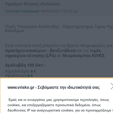
Υγραέριο Κίνησης (AutoGas)
-
Τελευταία Ενημέρωση:
06/08/2026 7:05:53 μμ
Πηγή: Υπουργείο Ανάπτυξης - Παρατηρητήριο Τιμών Υγ
Καυσίμων
Στην ενότητα αυτή μπορείτε να βρείτε πληροφορίες για
πρατήρια καυσίμων - βενζινάδικα
και τις
τιμές
υγραερίου κίνησης (LPG)
σε
Μικρόκαμπος ΚΙΛΚΙΣ
Αμόλυβδη 100 Οκτ.:
Χαμηλότερη:
0 €
Υψηλότερη:
0 €
Μέση:
0 €
www.vrisko.gr -
Σεβόμαστε την ιδιωτικότητά σας
Σχετικές Αναζητήσεις:
Εμείς και οι συνεργάτες μας χρησιμοποιούμε τεχνολογίες, όπως
cookies, και επεξεργαζόμαστε προσωπικά δεδομένα, όπως
διευθύνσεις IP και αναγνωριστικά cookies, για να προσαρμόζουμε τ
Πετρελαιοειδή - Εταιρίες & Διϋλιστήρια