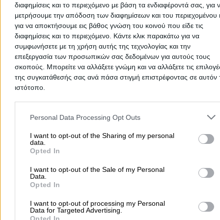
διαφημίσεις και το περιεχόμενο με βάση τα ενδιαφέροντά σας, για 
Πλυντήρια Αυτοκινήτων
Πρατήρια Υγραερίου Κίνησης (
μετρήσουμε την απόδοση των διαφημίσεων και του περιεχομένου 
Ανταλλακτικά Αυτοκινήτων
Πρατήρια Υγρών Καυσίμω
για να αποκτήσουμε εις βάθος γνώση του κοινού που είδε τις
Βουλκανιζατέρ Ελαστικών
Ελαστικά Αυτοκινήτων
διαφημίσεις και το περιεχόμενο. Κάντε κλικ παρακάτω για να
Φανοποιία & Βαφές
Συνεργεία Αυτοκινήτων
συμφωνήσετε με τη χρήση αυτής της τεχνολογίας και την
επεξεργασία των προσωπικών σας δεδομένων για αυτούς τους
Υγραεριοκίνηση Αυτοκινήτων
σκοπούς. Μπορείτε να αλλάξετε γνώμη και να αλλάξετε τις επιλογέ
της συγκατάθεσής σας ανά πάσα στιγμή επιστρέφοντας σε αυτόν 
Αρχική
>
Τιμές Καυσίμων
>
ΚΙΛΚΙΣ
>
Μικρόκαμπος
ιστότοπο.
Please note that this website/app uses one or more Google servic
Δημοφιλείς Αναζητήσεις
and may gather and store information including but not limited to
Personal Data Processing Opt Outs
your visit or usage behaviour. You may click to grant or deny cons
Μετακομίσεις & Μεταφορές
Κλειδιά & Κλειδαριές
Γιατρ
to Google and its third-party tags to use your data for below speci
I want to opt-out of the Sharing of my personal
Ψυχολόγοι
Παιδικοί Σταθμοί
Οδοντίατροι
data.
purposes in below Google consent section.
Opted In
Συνεργεία Αυτοκινήτων
Υδραυλικοί - Υδραυλικές Εγκαταστάσεις
I want to opt-out of the Sale of my Personal
Data.
περισσότερα >>
Opted In
I want to opt-out of processing my Personal
Τοπική Αναζήτηση
Data for Targeted Advertising.
Opted In