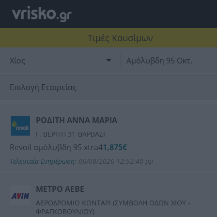
Τιμές Καυσίμων
Χίος
Αμόλυβδη 95 Οκτ.
Επιλογή Εταιρείας
BP
ΡΟΔΙΤΗ ΑΝΝΑ ΜΑΡΙΑ
Γ. ΒΕΡΙΤΗ 31-ΒΑΡΒΑΣΙ
ΕΛΙΝΟΙΛ
Revoil αμόλυβδη 95 xtra4
1,875€
Τελευταία Ενημέρωση:
06/08/2026 12:52:40 μμ
EKO
ΜΕΤΡΟ ΑΕΒΕ
REVOIL
ΑΕΡΟΔΡΟΜΙΟ ΚΟΝΤΑΡΙ (ΣΥΜΒΟΛΗ ΟΔΩΝ ΧΙΟΥ -
ΦΡΑΓΚΟΒΟΥΝΙΟΥ)