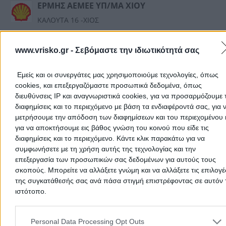
ΕΡΜΗΣ ΑΕΜΕΕ ΥΠ/ΜΑ ΧΙΟΥ
ΚΑΛΟΥΤΑ 16 -ΧΙΟΣ
Shell Αμόλυβδη Ενισχυμένη 95 οκτανίων
1,998€
Τελευταία Ενημέρωση:
09/08/2026 6:53:39 πμ
www.vrisko.gr -
Σεβόμαστε την ιδιωτικότητά σας
Εμείς και οι συνεργάτες μας χρησιμοποιούμε τεχνολογίες, όπως
ΔΕΣΠΟΙΝΑ Λ. ΓΛΥΠΤΗ
cookies, και επεξεργαζόμαστε προσωπικά δεδομένα, όπως
ΠΕΡΙΦΕΡΕΙΑΚΟΣ ΧΙΟΥ-ΒΡΟΝΤΑΔΟΥ, ΚΑΣΤΡΟΜΗΝΑ
διευθύνσεις IP και αναγνωριστικά cookies, για να προσαρμόζουμε τ
Revoil Αμόλυβδη 95 Revolution
1,998€
διαφημίσεις και το περιεχόμενο με βάση τα ενδιαφέροντά σας, για 
μετρήσουμε την απόδοση των διαφημίσεων και του περιεχομένου 
Τελευταία Ενημέρωση:
04/08/2026 3:38:38 μμ
για να αποκτήσουμε εις βάθος γνώση του κοινού που είδε τις
διαφημίσεις και το περιεχόμενο. Κάντε κλικ παρακάτω για να
ΖΟΥΜΑΣ ΘΕΟΔΩΡΟΣ ΤΟΥ
συμφωνήσετε με τη χρήση αυτής της τεχνολογίας και την
ΔΗΜΗΤΡΙΟΥ
επεξεργασία των προσωπικών σας δεδομένων για αυτούς τους
σκοπούς. Μπορείτε να αλλάξετε γνώμη και να αλλάξετε τις επιλογέ
ΛΕΩΦ.ΕΝΩΣΕΩΣ 52 - ΧΙΟΣ
της συγκατάθεσής σας ανά πάσα στιγμή επιστρέφοντας σε αυτόν 
ΕΚΟ Kinitron Unleaded 95 Plus
1,999€
ιστότοπο.
Τελευταία Ενημέρωση:
07/08/2026 4:14:07 μμ
Please note that this website/app uses one or more Google servic
and may gather and store information including but not limited to
Personal Data Processing Opt Outs