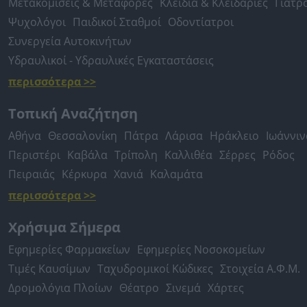
Μετακομίσεις & Μεταφορές
Κλειδιά & Κλειδαριές
Γιατρ
Ψυχολόγοι
Παιδικοί Σταθμοί
Οδοντίατροι
Συνεργεία Αυτοκινήτων
Υδραυλικοί - Υδραυλικές Εγκαταστάσεις
περισσότερα >>
Τοπική Αναζήτηση
Αθήνα
Θεσσαλονίκη
Πάτρα
Λάρισα
Ηράκλειο
Ιωάννιν
Περιστέρι
Καβάλα
Τρίπολη
Καλλιθέα
Σέρρες
Ρόδος
Πειραιάς
Κέρκυρα
Χανιά
Καλαμάτα
περισσότερα >>
Χρήσιμα Σήμερα
Εφημερίες Φαρμακείων
Εφημερίες Νοσοκομείων
Τιμές Καυσίμων
Ταχυδρομικοί Κώδικες
Στοιχεία Α.Φ.Μ.
Δρομολόγια Πλοίων
Θέατρο
Σινεμά
Χάρτες