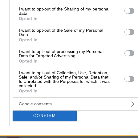
ΝΙΚΟΛΑΟΣ ΑΝΤΑΛΗΣ ΚΑΙ ΣΙΑ ΟΕ
your visit or usage behaviour. You may click to grant or deny cons
to Google and its third-party tags to use your data for below speci
I want to opt-out of the Sharing of my personal
ΕΛΕΝΑΣ ΒΕΝΙΖΕΛΟΥ 55 ΠΕΡΙΟΧΗ ΝΟΣΟΚΟΜΕΙΟΥ( ΔΙΠΛΑ
data.
purposes in below Google consent section.
ΓΡΑΦΕΙΑ Δ.Ε.Η ) ΤΗΛ. 22710-41680,6945878324
Opted In
Revoil Αμόλυβδη 95 Revolution
2,14€
I want to opt-out of the Sale of my Personal
Τελευταία Ενημέρωση:
09/08/2026 7:13:03 πμ
Data.
Opted In
ΓΑΛΑΝΟΥΔΗ ΑΡΓΥΡΩ
I want to opt-out of processing my Personal
Data for Targeted Advertising.
ΑΓΙΟΣ ΙΩΑΝΝΗΣ ΑΜΕΡΗ ΧΙΟΣ 22710-78829 & 698501861
Opted In
Αμόλυβδη 95 Οκτ.
-
I want to opt-out of Collection, Use, Retention,
Sale, and/or Sharing of my Personal Data that
Τελευταία Ενημέρωση:
08/08/2026 12:04:58 μμ
Is Unrelated with the Purposes for which it was
collected.
Opted In
ΑΛΕΞΙΑ ΜΠΑΤΣΟΥΚΑ-ΤΣΟΦΛΙΑ
Google consents
ΓΡΟΥ-ΧΙΟΣ
Αμόλυβδη 95 Οκτ.
-
CONFIRM
Τελευταία Ενημέρωση:
07/08/2026 1:44:46 μμ