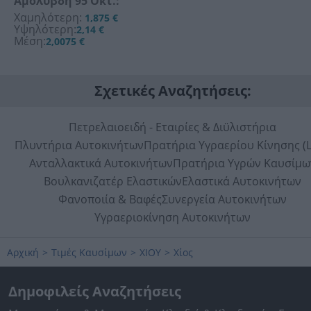
Αμόλυβδη 95 Οκτ.:
Χαμηλότερη:
1,875 €
Υψηλότερη:
2,14 €
Μέση:
2,0075 €
Σχετικές Αναζητήσεις:
Πετρελαιοειδή - Εταιρίες & Διϋλιστήρια
Πλυντήρια Αυτοκινήτων
Πρατήρια Υγραερίου Κίνησης (
Ανταλλακτικά Αυτοκινήτων
Πρατήρια Υγρών Καυσίμω
Βουλκανιζατέρ Ελαστικών
Ελαστικά Αυτοκινήτων
Φανοποιία & Βαφές
Συνεργεία Αυτοκινήτων
Υγραεριοκίνηση Αυτοκινήτων
Αρχική
>
Τιμές Καυσίμων
>
ΧΙΟΥ
>
Χίος
Δημοφιλείς Αναζητήσεις