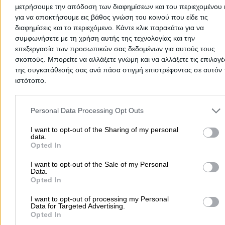
μετρήσουμε την απόδοση των διαφημίσεων και του περιεχομένου 
Δευτέρα
για να αποκτήσουμε εις βάθος γνώση του κοινού που είδε τις
Τρίτη
διαφημίσεις και το περιεχόμενο. Κάντε κλικ παρακάτω για να
Τετάρτη και Παρασκευή από 09:00 έως 14:00 και από 17:0
συμφωνήσετε με τη χρήση αυτής της τεχνολογίας και την
21:00
επεξεργασία των προσωπικών σας δεδομένων για αυτούς τους
Πέμπτη από 09:00 έως 14:00
σκοπούς. Μπορείτε να αλλάξετε γνώμη και να αλλάξετε τις επιλογέ
της συγκατάθεσής σας ανά πάσα στιγμή επιστρέφοντας σε αυτόν 
ιστότοπο.
Περιοχές που Εξυπηρετεί
Please note that this website/app uses one or more Google servic
Λάρισα
and may gather and store information including but not limited to
Personal Data Processing Opt Outs
your visit or usage behaviour. You may click to grant or deny cons
to Google and its third-party tags to use your data for below speci
I want to opt-out of the Sharing of my personal
Υπεύθυνος Επικοινωνίας:
ΗΛΙΑΝΑ ΜΑΜΕΚΑ, Τηλ:
data.
2410597101, Κιν: 6972861437,
Email:
mamekailiana@gmai
purposes in below Google consent section.
Opted In
Προσθήκη Αξιολόγησης
I want to opt-out of the Sale of my Personal
Data.
Opted In
I want to opt-out of processing my Personal
Data for Targeted Advertising.
Opted In