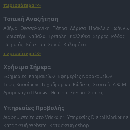
περισσότερα >>
Τοπική Αναζήτηση
Αθήνα
Θεσσαλονίκη
Πάτρα
Λάρισα
Ηράκλειο
Ιωάννιν
Περιστέρι
Καβάλα
Τρίπολη
Καλλιθέα
Σέρρες
Ρόδος
Πειραιάς
Κέρκυρα
Χανιά
Καλαμάτα
περισσότερα >>
Χρήσιμα Σήμερα
Εφημερίες Φαρμακείων
Εφημερίες Νοσοκομείων
Τιμές Καυσίμων
Ταχυδρομικοί Κώδικες
Στοιχεία Α.Φ.Μ.
Δρομολόγια Πλοίων
Θέατρο
Σινεμά
Χάρτες
Υπηρεσίες Προβολής
Διαφημιστείτε στο Vrisko.gr
Υπηρεσίες Digital Marketing
Κατασκευή Website
Κατασκευή eshop