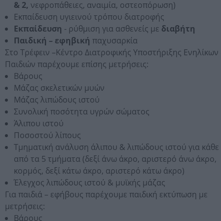
& 2,
νεφροπάθειες, αναιμία, οστεοπόρωση)
Εκπαίδευση υγιεινού τρόπου διατροφής
Εκπαίδευση
- ρύθμιση για ασθενείς με
διαβήτη
Παιδική – εφηβική
παχυσαρκία
Στο Τρέφειν –Κέντρο Διατροφικής Υποστήριξης Ενηλίκων
Παιδιών παρέχουμε επίσης μετρήσεις:
Βάρους
Μάζας σκελετικών μυών
Μάζας λιπώδους ιστού
Συνολική ποσότητα υγρών σώματος
Άλιπου ιστού
Ποσοστού λίπους
Τμηματική ανάλυση άλιπου & λιπώδους ιστού για κάθε
από τα 5 τμήματα (δεξί άνω άκρο, αριστερό άνω άκρο,
κορμός, δεξί κάτω άκρο, αριστερό κάτω άκρο)
Έλεγχος λιπώδους ιστού & μυϊκής μάζας
Για παιδιά – εφήβους παρέχουμε παιδική εκτύπωση με
μετρήσεις:
Βάρους