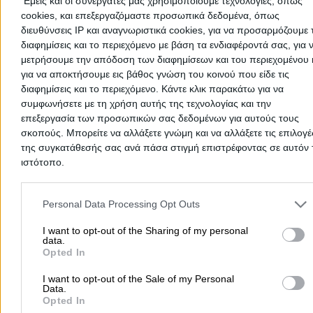
Εμείς και οι συνεργάτες μας χρησιμοποιούμε τεχνολογίες, όπως
Ορθοπαιδικά Είδη Περιστέρι
cookies, και επεξεργαζόμαστε προσωπικά δεδομένα, όπως
ΚΤΕΟ Περιστέρι
διευθύνσεις IP και αναγνωριστικά cookies, για να προσαρμόζουμε τ
διαφημίσεις και το περιεχόμενο με βάση τα ενδιαφέροντά σας, για 
Καυσόξυλα - Κάρβουνα - Πέλλετ Περιστέρι
μετρήσουμε την απόδοση των διαφημίσεων και του περιεχομένου 
Κέντρα Αισθητικής & Αδυνατίσματος Περιστέρι
για να αποκτήσουμε εις βάθος γνώση του κοινού που είδε τις
Ενεργειακοί Επιθεωρητές Περιστέρι
διαφημίσεις και το περιεχόμενο. Κάντε κλικ παρακάτω για να
συμφωνήσετε με τη χρήση αυτής της τεχνολογίας και την
Ασφαλιστές Περιστέρι
επεξεργασία των προσωπικών σας δεδομένων για αυτούς τους
Ανακύκλωση Περιστέρι
σκοπούς. Μπορείτε να αλλάξετε γνώμη και να αλλάξετε τις επιλογέ
της συγκατάθεσής σας ανά πάσα στιγμή επιστρέφοντας σε αυτόν 
Γιατροί ΕΟΠΥΥ Περιστέρι
ιστότοπο.
Κτηνίατροι Περιστέρι
Please note that this website/app uses one or more Google servic
Μονώσεις - Στεγανοποιήσεις Περιστέρι
and may gather and store information including but not limited to
Personal Data Processing Opt Outs
ΩΡΛ Περιστέρι
your visit or usage behaviour. You may click to grant or deny cons
to Google and its third-party tags to use your data for below speci
I want to opt-out of the Sharing of my personal
Διαχείριση Κτιρίων Περιστέρι
data.
purposes in below Google consent section.
Opted In
Ελαστικά Αυτοκινήτων Περιστέρι
Πολιτικοί Μηχανικοί Περιστέρι
I want to opt-out of the Sale of my Personal
Data.
Πόρτες Ειδικές Περιστέρι
Opted In