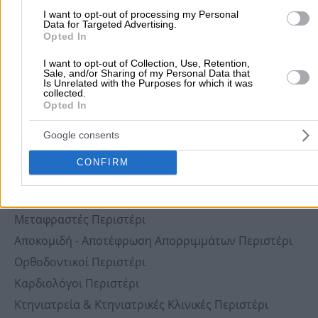
Πλαστικοί Χειρουργοί Περιστέρι
I want to opt-out of processing my Personal
Data for Targeted Advertising.
Φωτογραφεία Περιστέρι
Opted In
Ψητοπωλεία - Ψησταριές Περιστέρι
I want to opt-out of Collection, Use, Retention,
Ξυλουργικές Εργασίες Περιστέρι
Sale, and/or Sharing of my Personal Data that
Is Unrelated with the Purposes for which it was
Εστιατόρια Περιστέρι
collected.
Opted In
Pet Shop Περιστέρι
Τζάκια Περιστέρι
Google consents
Μικροβιολογικά Εργαστήρια Περιστέρι
CONFIRM
Σχολές Οδηγών Περιστέρι
Έπιπλα Κουζίνας Περιστέρι
Μεταφραστές Περιστέρι
Αποκομιδή - Αποτέφρωση Απορριμμάτων Περιστέρι
Ορθοδοντικοί Περιστέρι
Καρδιολόγοι Περιστέρι
Κτηνιατρεία & Κτηνιατρικές Κλινικές Περιστέρι