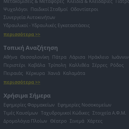
Μετακομίσεις & Μεταφορές
Κλειδιά & Κλειδαριές
Γιατρ
Ψυχολόγοι
Παιδικοί Σταθμοί
Οδοντίατροι
Συνεργεία Αυτοκινήτων
Υδραυλικοί - Υδραυλικές Εγκαταστάσεις
περισσότερα >>
Τοπική Αναζήτηση
Αθήνα
Θεσσαλονίκη
Πάτρα
Λάρισα
Ηράκλειο
Ιωάννιν
Περιστέρι
Καβάλα
Τρίπολη
Καλλιθέα
Σέρρες
Ρόδος
Πειραιάς
Κέρκυρα
Χανιά
Καλαμάτα
περισσότερα >>
Χρήσιμα Σήμερα
Εφημερίες Φαρμακείων
Εφημερίες Νοσοκομείων
Τιμές Καυσίμων
Ταχυδρομικοί Κώδικες
Στοιχεία Α.Φ.Μ.
Δρομολόγια Πλοίων
Θέατρο
Σινεμά
Χάρτες