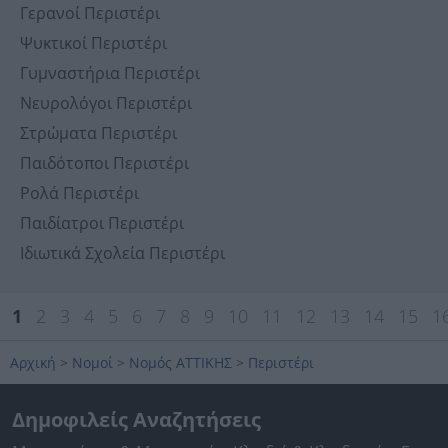
Γερανοί Περιστέρι
Ψυκτικοί Περιστέρι
Γυμναστήρια Περιστέρι
Νευρολόγοι Περιστέρι
Στρώματα Περιστέρι
Παιδότοποι Περιστέρι
Ρολά Περιστέρι
Παιδίατροι Περιστέρι
Ιδιωτικά Σχολεία Περιστέρι
1
2
3
4
5
6
7
8
9
10
11
12
13
14
15
1
Αρχική
>
Νομοί
>
Νομός ΑΤΤΙΚΗΣ
>
Περιστέρι
Δημοφιλείς Αναζητήσεις