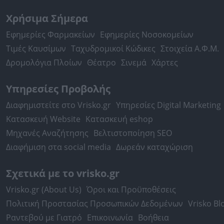
Λευκάδα, Χάρτης
Χρήσιμα Σήμερα
Λιβαδειά, Χάρτης
Εφημερίες Φαρμακείων
Εφημερίες Νοσοκομείων
Μαρούσι, Χάρτης
Τιμές Καυσίμων
Ταχυδρομικοί Κώδικες
Στοιχεία Α.Φ.Μ.
Μεσολόγγι, Χάρτης
Δρομολόγια Πλοίων
Θέατρο
Σινεμά
Χάρτες
Μύκονος, Χάρτης
Υπηρεσίες Προβολής
Μυτιλήνη, Χάρτης
Διαφημιστείτε στο Vrisko.gr
Υπηρεσίες Digital Marketing
Νάξος, Χάρτης
Κατασκευή Website
Κατασκευή eshop
Ναύπλιο, Χάρτης
Μηχανές Αναζήτησης
Βελτιστοποίηση SEO
Ξάνθη, Χάρτης
Διαφήμιση στα social media
Δωρεάν καταχώριση
Πάρος, Χάρτης
Πολύγυρος, Χάρτης
Σχετικά με το vrisko.gr
Πρέβεζα, Χάρτης
Vrisko.gr (About Us)
Όροι και Προϋποθέσεις
Πύργος Ηλείας, Χάρτης
Πολιτική Προστασίας Προσωπικών Δεδομένων
Vrisko Bl
Ραντεβού με Γιατρό
Ρέθυμνο, Χάρτης
Επικοινωνία
Βοήθεια