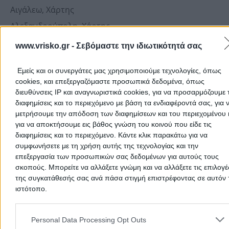
Αιγάλεω, Χάρτης
Αλεξανδρούπολη, Χάρτης
Άμφισσα, Χάρτης
www.vrisko.gr -
Σεβόμαστε την ιδιωτικότητά σας
Αργοστόλι, Χάρτης
Εμείς και οι συνεργάτες μας χρησιμοποιούμε τεχνολογίες, όπως
Άρτα, Χάρτης
cookies, και επεξεργαζόμαστε προσωπικά δεδομένα, όπως
Βέροια, Χάρτης
διευθύνσεις IP και αναγνωριστικά cookies, για να προσαρμόζουμε τ
διαφημίσεις και το περιεχόμενο με βάση τα ενδιαφέροντά σας, για 
Βόλος, Χάρτης
μετρήσουμε την απόδοση των διαφημίσεων και του περιεχομένου 
Γλυφάδα, Χάρτης
για να αποκτήσουμε εις βάθος γνώση του κοινού που είδε τις
διαφημίσεις και το περιεχόμενο. Κάντε κλικ παρακάτω για να
Γρεβενά, Χάρτης
συμφωνήσετε με τη χρήση αυτής της τεχνολογίας και την
Δράμα, Χάρτης
επεξεργασία των προσωπικών σας δεδομένων για αυτούς τους
σκοπούς. Μπορείτε να αλλάξετε γνώμη και να αλλάξετε τις επιλογέ
Έδεσσα, Χάρτης
Μέσα από την
της συγκατάθεσής σας ανά πάσα στιγμή επιστρέφοντας σε αυτόν 
υπηρεσία χαρτών
του vrisko.gr έχεις
Ερμούπολη, Χάρτης
εύκολη και γρήγορη πρόσβαση σε πληροφορίες χρηστι
ιστότοπο.
ενδιαφέροντος για
όλη την Ελλάδα
. Πιο συγκεκριμένα, 
Ζάκυνθος, Χάρτης
Please note that this website/app uses one or more Google servic
τους χάρτες του vrisko.gr μπορείς:
and may gather and store information including but not limited to
Personal Data Processing Opt Outs
Ηγουμενίτσα, Χάρτης
• Να εντοπίσεις σημεία ενδιαφέροντος (π.χ.
μέσα μαζικ
your visit or usage behaviour. You may click to grant or deny cons