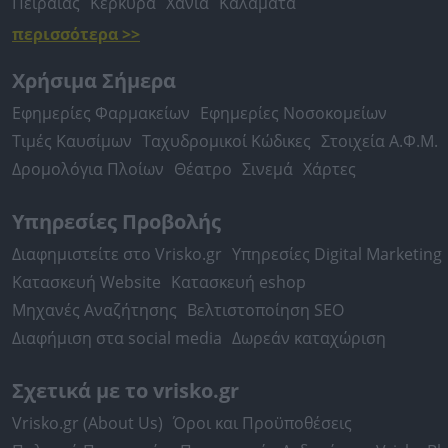
Πειραιάς
Κέρκυρα
Χανιά
Καλαμάτα
περισσότερα >>
Χρήσιμα Σήμερα
Εφημερίες Φαρμακείων
Εφημερίες Νοσοκομείων
Τιμές Καυσίμων
Ταχυδρομικοί Κώδικες
Στοιχεία Α.Φ.Μ.
Δρομολόγια Πλοίων
Θέατρο
Σινεμά
Χάρτες
Υπηρεσίες Προβολής
Διαφημιστείτε στο Vrisko.gr
Υπηρεσίες Digital Marketing
Κατασκευή Website
Κατασκευή eshop
Μηχανές Αναζήτησης
Βελτιστοποίηση SEO
Διαφήμιση στα social media
Δωρεάν καταχώριση
Σχετικά με το vrisko.gr
Vrisko.gr (About Us)
Όροι και Προϋποθέσεις