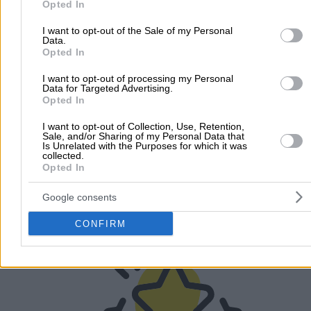
Μάρτιος
Opted In
Απρίλιος
I want to opt-out of the Sale of my Personal
Μάιος
Data.
Ιούνιος
Opted In
Ιούλιος
I want to opt-out of processing my Personal
Αύγουστος
Data for Targeted Advertising.
Σεπτέμβριος
Opted In
Οκτώβριος
I want to opt-out of Collection, Use, Retention,
Νοέμβριος
Sale, and/or Sharing of my Personal Data that
Is Unrelated with the Purposes for which it was
Δεκέμβριος
collected.
Opted In
Υπεύθυνος Επικοινωνίας:
ΙΟΡΔΑΝΗΣ ΒΟΓΙΑΤΖΟΓΛΟΥ, Τη
2310223896, Fax: 2310278188,
Email:
info@anelkistires.net
Google consents
CONFIRM
Προσθήκη Αξιολόγησης