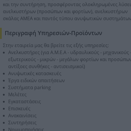
και την συντήρηση, προσφέροντας ολοκληρωμένες λύσει
ανελκυστήρων (προσώπων και φορτίων), ανελκυστήρων
σκάλας ΑΜΕΑ και παντός τύπου ανυψωτικών συστημάτων
Περιγραφή Υπηρεσιών-Προϊόντων
Στην εταιρεία μας θα βρείτε τις εξής υπηρεσίες:
Ανελκυστήρες (για Α.Μ.Ε.Α - υδραυλικούς - μηχανικούς 
εξωτερικούς - μικρών - μεγάλων φορτίων και προσώπων
αντίξοες συνθήκες - αντισεισμικοί)
Ανυψωτικές κατασκευές
Έργα ειδικών απαιτήσεων
Συστήματα parking
Μελέτες
Εγκαταστάσεις
Επισκευές
Ανακαινίσεις
Συντηρήσεις
Νομιμοποιήσεις