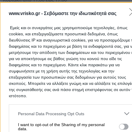
Περιοχές που Εξυπηρετεί
www.vrisko.gr -
Σεβόμαστε την ιδιωτικότητά σας
Θεσσαλονίκη, Κατερίνη, Χαλκιδική, Γιαννιτσά, Κιλκίς, Σέρρ
Εμείς και οι συνεργάτες μας χρησιμοποιούμε τεχνολογίες, όπως
Καβάλα
cookies, και επεξεργαζόμαστε προσωπικά δεδομένα, όπως
διευθύνσεις IP και αναγνωριστικά cookies, για να προσαρμόζουμε τ
διαφημίσεις και το περιεχόμενο με βάση τα ενδιαφέροντά σας, για 
Τρόποι πληρωμής
μετρήσουμε την απόδοση των διαφημίσεων και του περιεχομένου 
για να αποκτήσουμε εις βάθος γνώση του κοινού που είδε τις
Με μετρητά στην έδρα της επιχείρησης
διαφημίσεις και το περιεχόμενο. Κάντε κλικ παρακάτω για να
Κατάθεση σε τραπεζικό λογαριασμό
συμφωνήσετε με τη χρήση αυτής της τεχνολογίας και την
επεξεργασία των προσωπικών σας δεδομένων για αυτούς τους
Συνεργαζόμενες τράπεζες
σκοπούς. Μπορείτε να αλλάξετε γνώμη και να αλλάξετε τις επιλογέ
της συγκατάθεσής σας ανά πάσα στιγμή επιστρέφοντας σε αυτόν 
ιστότοπο.
Μήνες Λειτουργίας
Please note that this website/app uses one or more Google servic
and may gather and store information including but not limited to
Personal Data Processing Opt Outs
Ιανουάριος
your visit or usage behaviour. You may click to grant or deny cons
Φεβρουάριος
to Google and its third-party tags to use your data for below speci
I want to opt-out of the Sharing of my personal
data.
purposes in below Google consent section.