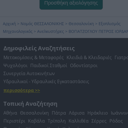
Προσθήκη αξιολόγησης
Αρχική
>
Νομός ΘΕΣΣΑΛΟΝΙΚΗΣ
>
Θεσσαλονίκη
>
Εξοπλισμός
Μηχανολογικός
>
Ανελκυστήρες
>
ΒΟΓΙΑΤΖΟΓΛΟΥ ΠΕΤΡΟΣ ΙΟΡΔΑ
Δημοφιλείς Αναζητήσεις
Μετακομίσεις & Μεταφορές
Κλειδιά & Κλειδαριές
Γιατρ
Ψυχολόγοι
Παιδικοί Σταθμοί
Οδοντίατροι
Συνεργεία Αυτοκινήτων
Υδραυλικοί - Υδραυλικές Εγκαταστάσεις
περισσότερα >>
Τοπική Αναζήτηση
Αθήνα
Θεσσαλονίκη
Πάτρα
Λάρισα
Ηράκλειο
Ιωάννιν
Περιστέρι
Καβάλα
Τρίπολη
Καλλιθέα
Σέρρες
Ρόδος