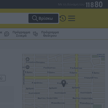
Με τη δύναμη του
Βρίσκω
με
Πρόγραμμα
Πρόγραμμα
Σινεμά
Θεάτρου
ού