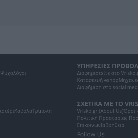
ΥΠΗΡΕΣΙΕΣ ΠΡΟΒΟ
ί
Ψυχολόγοι
Διαφημιστείτε στο Vrisko.
Κατασκευή eshop
Μηχανέ
Διαφήμιση στα social med
ΣΧΕΤΙΚΑ ΜΕ ΤΟ VRI
ιστέρι
Καβάλα
Τρίπολη
Vrisko.gr (About Us)
Όροι 
Πολιτική Προστασίας Πρ
Επικοινωνία
Βοήθεια
Follow Us