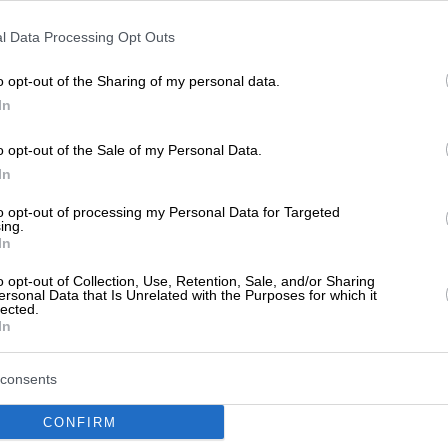
ση,
Φθηνες Μετακομισεις Φθηνη Μετακομιση
l Data Processing Opt Outs
o opt-out of the Sharing of my personal data.
In
o opt-out of the Sale of my Personal Data.
In
to opt-out of processing my Personal Data for Targeted
ing.
In
o opt-out of Collection, Use, Retention, Sale, and/or Sharing
ersonal Data that Is Unrelated with the Purposes for which it
lected.
In
consents
CONFIRM