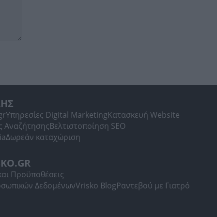
ΛΗΣ
gr
Υπηρεσίες Digital Marketing
Κατασκευή Website
ς Αναζήτησης
Βελτιστοποίηση SEO
ia
Δωρεάν καταχώριση
SKO.GR
και Προϋποθέσεις
οσωπικών Δεδομένων
Vrisko Blog
Ραντεβού με Γιατρό