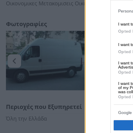
Οικονομικες Μετακομισεις Οικονομικη Μετακομι
Persona
Φωτογραφίες
I want t
Opted 
I want t
Opted 
I want 
Advertis
Opted 
I want t
of my P
was col
Opted 
Περιοχές που Εξυπηρετεί
Google 
Όλη την Ελλάδα