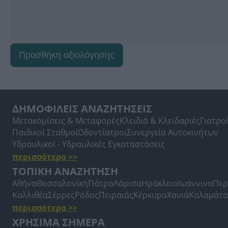
Προσθήκη αξιολόγησης
ΔΗΜΟΦΙΛΕΙΣ ΑΝΑΖΗΤΗΣΕΙΣ
Μετακομίσεις & Μεταφορές
Κλειδιά & Κλειδαριές
Γιατρο
Παιδικοί Σταθμοί
Οδοντίατροι
Συνεργεία Αυτοκινήτων
Υδραυλικοί - Υδραυλικές Εγκαταστάσεις
περισσότερα >>
ΤΟΠΙΚΗ ΑΝΑΖΗΤΗΣΗ
Αθήνα
Θεσσαλονίκη
Πάτρα
Λάρισα
Ηράκλειο
Ιωάννινα
Περ
Καλλιθέα
Σέρρες
Ρόδος
Πειραιάς
Κέρκυρα
Χανιά
Καλαμάτα
περισσότερα >>
ΧΡΗΣΙΜΑ ΣΗΜΕΡΑ