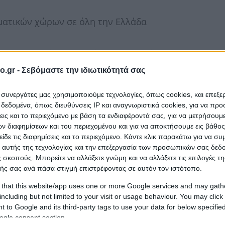
λματικών χώρων σε όλη την Ελλάδα
, ηλεκτρικών συσκευών, οικοσκευών
o.gr -
Σεβόμαστε την ιδιωτικότητά σας
ι συνεργάτες μας χρησιμοποιούμε τεχνολογίες, όπως cookies, και επεξ
τια, πιάνα, υπερμεγέθη & υπέρβαρα φορτία)
εδομένα, όπως διευθύνσεις IP και αναγνωριστικά cookies, για να πρ
σεις και το περιεχόμενο με βάση τα ενδιαφέροντά σας, για να μετρήσουμ
 διαφημίσεων και του περιεχομένου και για να αποκτήσουμε εις βάθο
είδε τις διαφημίσεις και το περιεχόμενο. Κάντε κλικ παρακάτω για να σ
 αυτής της τεχνολογίας και την επεξεργασία των προσωπικών σας δεδ
 σκοπούς. Μπορείτε να αλλάξετε γνώμη και να αλλάξετε τις επιλογές τη
η Μεταφορα Οικονομικες Μεταφορες,
Διανομες,
ής σας ανά πάσα στιγμή επιστρέφοντας σε αυτόν τον ιστότοπο.
Σπιτιων,
Ταχυμεταφορες,
Συσκευασιες Συσκευασια,
 that this website/app uses one or more Google services and may gath
ομετακομιση,
including but not limited to your visit or usage behaviour. You may click 
Ειδικες Μεταφορες,
Συναρμολογηση
 to Google and its third-party tags to use your data for below specifi
ων,
Μεταφορα Οικοσκευων,
Metakomisi Metakomisei
ogle consent section.