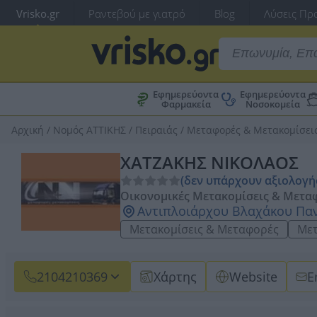
Vrisko.gr
Ραντεβού με γιατρό
Blog
Λύσεις Προ
Εφημερεύοντα
Εφημερεύοντα
Φαρμακεία
Νοσοκομεία
Αρχική
/
Νομός ΑΤΤΙΚΗΣ
/
Πειραιάς
/
Μεταφορές & Μετακομίσει
ΧΑΤΖΑΚΗΣ ΝΙΚΟΛΑΟΣ
(δεν υπάρχουν αξιολογή
Οικονομικές Μετακομίσεις & Μετα
Αντιπλοιάρχου Βλαχάκου Παν.
Μετακομίσεις & Μεταφορές
Μετ
2104210369
Χάρτης
Website
E