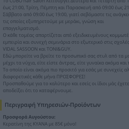
Το CUBO hair salon λειτουργεί Δευτέρα και Τετάρτη από 
έως 21:00, Τρίτη, Πέμπτη και Παρασκευή από 09:00 έως 21
Σάββατο από 09:00 έως 19:00, γιατί σεβόμαστε τις ανάγκε
τις οποίες εξυπηρετούμε με μεράκι, γνώση και
επαγγελματισμό.
Ο κάθε τομέας απαρτίζεται από εξειδικευμένους κομμωτέ
εμπειρία και συνεχή σεμινάρια στο εξωτερικό στις σχολέ
VIDAL SASSOON και TONI&GUY.
Εδώ μπορείτε να βρείτε το προσωπικό σας στυλ από τα μ
μέχρι τα νύχια, είτε είστε άντρας, είτε γυναίκα ακόμα και 
Το οποίο είναι ακόμα πιο προσιτό για εσάς με συνεχείς α
διαφορετικές κάθε μήνα ΠΡΟΣΦΟΡΕΣ!
Προσπαθούμε για το καλύτερο και εσείς οι ίδιοι μάς έχετ
αποδείξει ότι το καταφέρνουμε.
Περιγραφή Υπηρεσιών-Προϊόντων
Προσφορά Αυγούστου:
Κερατίνη της KYANA με 85€ μόνο!