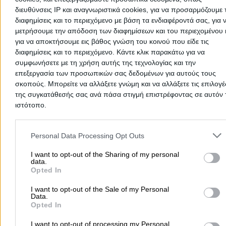
διευθύνσεις IP και αναγνωριστικά cookies, για να προσαρμόζουμε τ
Μήνες Λειτουργίας
διαφημίσεις και το περιεχόμενο με βάση τα ενδιαφέροντά σας, για 
μετρήσουμε την απόδοση των διαφημίσεων και του περιεχομένου 
Ιανουάριος
για να αποκτήσουμε εις βάθος γνώση του κοινού που είδε τις
Φεβρουάριος
διαφημίσεις και το περιεχόμενο. Κάντε κλικ παρακάτω για να
Μάρτιος
συμφωνήσετε με τη χρήση αυτής της τεχνολογίας και την
επεξεργασία των προσωπικών σας δεδομένων για αυτούς τους
Απρίλιος
σκοπούς. Μπορείτε να αλλάξετε γνώμη και να αλλάξετε τις επιλογέ
Μάιος
της συγκατάθεσής σας ανά πάσα στιγμή επιστρέφοντας σε αυτόν 
Ιούνιος
ιστότοπο.
Ιούλιος
Αύγουστος
Please note that this website/app uses one or more Google servic
and may gather and store information including but not limited to
Σεπτέμβριος
Personal Data Processing Opt Outs
your visit or usage behaviour. You may click to grant or deny cons
Οκτώβριος
to Google and its third-party tags to use your data for below speci
I want to opt-out of the Sharing of my personal
Νοέμβριος
data.
purposes in below Google consent section.
Opted In
Δεκέμβριος
I want to opt-out of the Sale of my Personal
Προσθήκη Αξιολόγησης
Data.
Opted In
I want to opt-out of processing my Personal