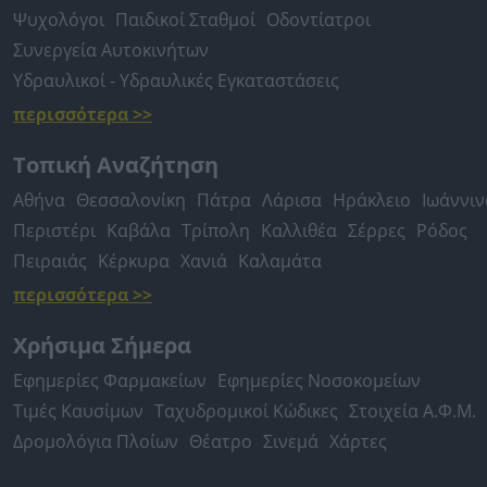
Ψυχολόγοι
Παιδικοί Σταθμοί
Οδοντίατροι
Συνεργεία Αυτοκινήτων
Υδραυλικοί - Υδραυλικές Εγκαταστάσεις
περισσότερα >>
Τοπική Αναζήτηση
Αθήνα
Θεσσαλονίκη
Πάτρα
Λάρισα
Ηράκλειο
Ιωάννιν
Περιστέρι
Καβάλα
Τρίπολη
Καλλιθέα
Σέρρες
Ρόδος
Πειραιάς
Κέρκυρα
Χανιά
Καλαμάτα
περισσότερα >>
Χρήσιμα Σήμερα
Εφημερίες Φαρμακείων
Εφημερίες Νοσοκομείων
Τιμές Καυσίμων
Ταχυδρομικοί Κώδικες
Στοιχεία Α.Φ.Μ.
Δρομολόγια Πλοίων
Θέατρο
Σινεμά
Χάρτες