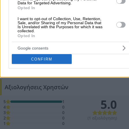
Data for Targeted Advertising.
Opted In
I want to opt-out of Collection, Use, Retention,
Sale, and/or Sharing of my Personal Data that
Is Unrelated with the Purposes for which it was
collected.
Opted In
Google consents
CONFIRM
Προσθήκη αξιολόγησης
Αξιολογήσεις Χρηστών
5.0
5
1
4
0
3
0
2
0
(1 αξιολόγηση)
1
0