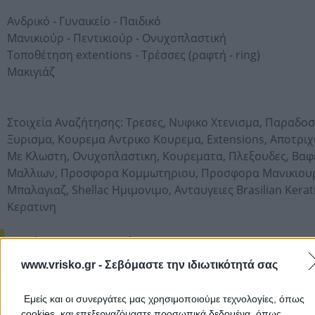
Ανδρικό - Γυναικείο - Παιδικό
Μανικιούρ - Πεντικιούρ - Ονυχοπλαστική
Τοποθέτηση extentions - Τρέσσες (ραφτή - ring)
Μακιγιάζ
Στοιχεία Αναζήτησης:
Τρεσες,
Νυφικο Χτενισμα,
Παραδοσ
Ξυρισμα,
Κουρεμα Αντρικο Κουρεμα,
Extensions,
Αποτρι
Με Κλωστη,
Ονυχοπλαστικη,
Κουρεματα,
Πλεξουδες,
Βαφ
Μαλλιων,
Προσφορα Κομμωτηριου,
Προσφορα Μανικιου
Μπαλαγιαζ,
Shellac Ημιμονιμο,
Ανταυγειες Brasilian Kerat
Κερατινη
Ωράριο Λειτουργίας
www.vrisko.gr -
Σεβόμαστε την ιδιωτικότητά σας
Δευτέρα και Τετάρτη από 13:00 έως 21:00
Τρίτη Πέμπτη Παρασκευή από 09:00 έως 21:00
Εμείς και οι συνεργάτες μας χρησιμοποιούμε τεχνολογίες, όπως
Σάββατο από 09:00 έως 19:00.
cookies, και επεξεργαζόμαστε προσωπικά δεδομένα, όπως