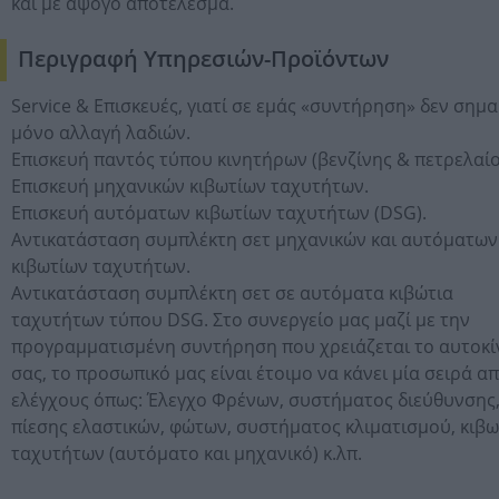
και με άψογο αποτέλεσμα.
Περιγραφή Υπηρεσιών-Προϊόντων
Service & Επισκευές, γιατί σε εμάς «συντήρηση» δεν σημα
μόνο αλλαγή λαδιών.
Επισκευή παντός τύπου κινητήρων (βενζίνης & πετρελαίο
Επισκευή μηχανικών κιβωτίων ταχυτήτων.
Επισκευή αυτόματων κιβωτίων ταχυτήτων (DSG).
Αντικατάσταση συμπλέκτη σετ μηχανικών και αυτόματων
κιβωτίων ταχυτήτων.
Αντικατάσταση συμπλέκτη σετ σε αυτόματα κιβώτια
ταχυτήτων τύπου DSG. Στο συνεργείο μας μαζί με την
προγραμματισμένη συντήρηση που χρειάζεται το αυτοκί
σας, το προσωπικό μας είναι έτοιμο να κάνει μία σειρά α
ελέγχους όπως: Έλεγχο Φρένων, συστήματος διεύθυνσης
πίεσης ελαστικών, φώτων, συστήματος κλιματισμού, κιβω
ταχυτήτων (αυτόματο και μηχανικό) κ.λπ.