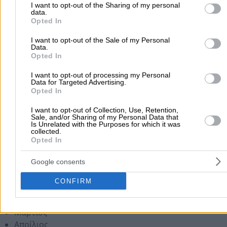
Ωράριο Λειτουργίας
to Google and its third-party tags to use your data for below speci
I want to opt-out of the Sharing of my personal
data.
purposes in below Google consent section.
Δευτέρα έως Παρασκευή από 08:30 έως 18:00
Opted In
Σάββατο από 08:30 έως 14:00
I want to opt-out of the Sale of my Personal
Data.
Opted In
Περιοχές που Εξυπηρετεί
I want to opt-out of processing my Personal
Όλη την Ελλάδα
Data for Targeted Advertising.
Opted In
Τρόποι πληρωμής
I want to opt-out of Collection, Use, Retention,
Sale, and/or Sharing of my Personal Data that
Is Unrelated with the Purposes for which it was
Με μετρητά στην έδρα της επιχείρησης
collected.
Κατάθεση σε τραπεζικό λογαριασμό
Opted In
Google consents
Μήνες Λειτουργίας
CONFIRM
Ιανουάριος
Φεβρουάριος
Μάρτιος
Απρίλιος