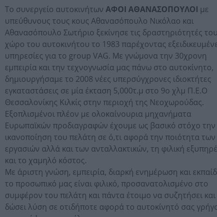
Το συνεργείο αυτοκινήτων
ΑΦΟΙ ΑΘΑΝΑΣΟΠΟΥΛΟΙ
με
υπεύθυνους τους κους Αθανασόπουλο Νικόλαο και
Αθανασόπουλο Σωτήριο ξεκίνησε τις δραστηριότητές το
χώρο του αυτοκινήτου το 1983 παρέχοντας εξειδικευμέν
υπηρεσίες για το group VAG. Με γνώμονα την 30χρονη
εμπειρία και την τεχνογνωσία μας πάνω στο αυτοκίνητο,
δημιουργήσαμε το 2008 νέες υπερσύγχρονες ιδιοκτήτες
εγκαταστάσεις σε μία έκταση 5,000τ.μ στο 9ο χλμ Π.Ε.Ο
Θεσσαλονίκης Κιλκίς στην περιοχή της Νεοχωρούδας.
Εξοπλισμένοι πλέον με ολοκαίνουρια μηχανήματα
Ευρωπαϊκών προδιαγραφών έχουμε ως βασικό στόχο την
ικανοποίηση του πελάτη σε ό,τι αφορά την ποιότητα των
εργασιών αλλά και των ανταλλακτικών, τη φιλική εξυπηρ
και το χαμηλό κόστος.
Με άριστη γνώση, εμπειρία, διαρκή ενημέρωση και εκπαί
το προσωπικό μας είναι φιλικό, προσανατολισμένο στο
συμφέρον του πελάτη και πάντα έτοιμο να συζητήσει και
δώσει λύση σε οτιδήποτε αφορά το αυτοκίνητό σας γρήγ