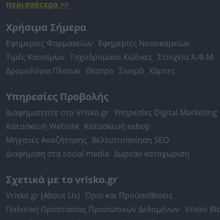
περισσότερα >>
Χρήσιμα Σήμερα
Εφημερίες Φαρμακείων
Εφημερίες Νοσοκομείων
Τιμές Καυσίμων
Ταχυδρομικοί Κώδικες
Στοιχεία Α.Φ.Μ.
Δρομολόγια Πλοίων
Θέατρο
Σινεμά
Χάρτες
Υπηρεσίες Προβολής
Διαφημιστείτε στο Vrisko.gr
Υπηρεσίες Digital Marketing
Κατασκευή Website
Κατασκευή eshop
Μηχανές Αναζήτησης
Βελτιστοποίηση SEO
Διαφήμιση στα social media
Δωρεάν καταχώριση
Σχετικά με το vrisko.gr
Vrisko.gr (About Us)
Όροι και Προϋποθέσεις
Πολιτική Προστασίας Προσωπικών Δεδομένων
Vrisko Bl