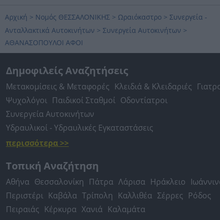
Αρχική
>
Νομός ΘΕΣΣΑΛΟΝΙΚΗΣ
>
Ωραιόκαστρο
>
Συνεργεία -
Ανταλλακτικά Αυτοκινήτων
>
Συνεργεία Αυτοκινήτων
>
ΑΘΑΝΑΣΟΠΟΥΛΟΙ ΑΦΟΙ
Δημοφιλείς Αναζητήσεις
Μετακομίσεις & Μεταφορές
Κλειδιά & Κλειδαριές
Γιατρ
Ψυχολόγοι
Παιδικοί Σταθμοί
Οδοντίατροι
Συνεργεία Αυτοκινήτων
Υδραυλικοί - Υδραυλικές Εγκαταστάσεις
περισσότερα >>
Τοπική Αναζήτηση
Αθήνα
Θεσσαλονίκη
Πάτρα
Λάρισα
Ηράκλειο
Ιωάννιν
Περιστέρι
Καβάλα
Τρίπολη
Καλλιθέα
Σέρρες
Ρόδος
Πειραιάς
Κέρκυρα
Χανιά
Καλαμάτα