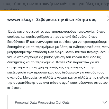
τους τύπους των αυτοκινήτων καθώς και για όλες τις οδη
συνθήκες.
www.vrisko.gr -
Σεβόμαστε την ιδιωτικότητά σας
Ηλεκτρολογείο
Εμείς και οι συνεργάτες μας χρησιμοποιούμε τεχνολογίες, όπως
Ανταλλακτικά
cookies, και επεξεργαζόμαστε προσωπικά δεδομένα, όπως
διευθύνσεις IP και αναγνωριστικά cookies, για να προσαρμόζουμε τ
Αξεσουάρ
διαφημίσεις και το περιεχόμενο με βάση τα ενδιαφέροντά σας, για 
μετρήσουμε την απόδοση των διαφημίσεων και του περιεχομένου 
για να αποκτήσουμε εις βάθος γνώση του κοινού που είδε τις
Στοιχεία Αναζήτησης:
Service Αυτοκινητων Service
διαφημίσεις και το περιεχόμενο. Κάντε κλικ παρακάτω για να
Αυτοκινητου,
συμφωνήσετε με τη χρήση αυτής της τεχνολογίας και την
Διαγνωστικος Ελεγχος,
Προετοιμασια Για Κτ
επεξεργασία των προσωπικών σας δεδομένων για αυτούς τους
Επισκευη Κινητηρων Βενζινης Πετρελαιου,
Διαγνωση Βλα
σκοπούς. Μπορείτε να αλλάξετε γνώμη και να αλλάξετε τις επιλογέ
Μεταχειρισμενα Ανταλλακτικα Group Vw,
Καρτα Καυσαερ
της συγκατάθεσής σας ανά πάσα στιγμή επιστρέφοντας σε αυτόν 
Ηλεκτρονικος Ελεγχος Αυτοκινητου,
Επισκευη Φρενων,
S
ιστότοπο.
Air Condition,
Service Opel,
Service Vw,
Service Audi,
Servi
Please note that this website/app uses one or more Google servic
Skoda,
Service Seat
and may gather and store information including but not limited to
Personal Data Processing Opt Outs
your visit or usage behaviour. You may click to grant or deny cons