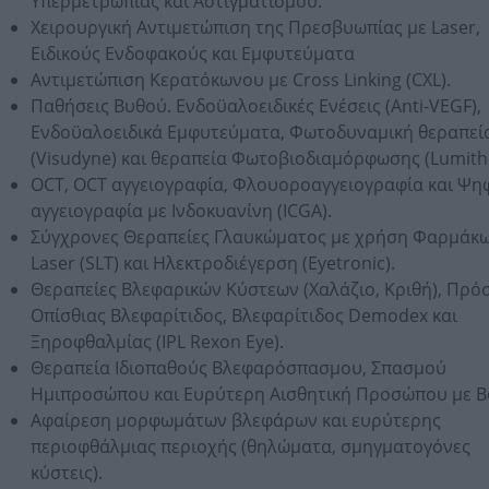
Υπερμετρωπίας και Αστιγματισμού.
Χειρουργική Αντιμετώπιση της Πρεσβυωπίας με Laser,
Ειδικούς Ενδοφακούς και Εμφυτεύματα
Αντιμετώπιση Κερατόκωνου με Cross Linking (CXL).
Παθήσεις Βυθού. Ενδοϋαλοειδικές Ενέσεις (Anti-VEGF),
Ενδοϋαλοειδικά Εμφυτεύματα, Φωτοδυναμική θεραπεί
(Visudyne) και θεραπεία Φωτοβιοδιαμόρφωσης (Lumith
OCT, OCT αγγειογραφία, Φλουοροαγγειογραφία και Ψη
αγγειογραφία με Ινδοκυανίνη (ICGA).
Σύγχρονες Θεραπείες Γλαυκώματος με χρήση Φαρμάκω
Laser (SLT) και Ηλεκτροδιέγερση (Eyetronic).
Θεραπείες Βλεφαρικών Κύστεων (Χαλάζιο, Κριθή), Πρόσ
Οπίσθιας Βλεφαρίτιδος, Βλεφαρίτιδος Demodex και
Ξηροφθαλμίας (IPL Rexon Eye).
Θεραπεία Ιδιοπαθούς Βλεφαρόσπασμου, Σπασμού
Ημιπροσώπου και Ευρύτερη Αισθητική Προσώπου με B
Αφαίρεση μορφωμάτων βλεφάρων και ευρύτερης
περιοφθάλμιας περιοχής (θηλώματα, σμηγματογόνες
κύστεις).