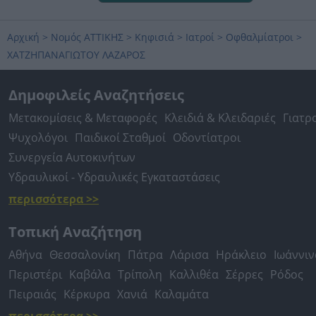
Αρχική
>
Νομός ΑΤΤΙΚΗΣ
>
Κηφισιά
>
Ιατροί
>
Οφθαλμίατροι
>
ΧΑΤΖΗΠΑΝΑΓΙΩΤΟΥ ΛΑΖΑΡΟΣ
Δημοφιλείς Αναζητήσεις
Μετακομίσεις & Μεταφορές
Κλειδιά & Κλειδαριές
Γιατρ
Ψυχολόγοι
Παιδικοί Σταθμοί
Οδοντίατροι
Συνεργεία Αυτοκινήτων
Υδραυλικοί - Υδραυλικές Εγκαταστάσεις
περισσότερα >>
Τοπική Αναζήτηση
Αθήνα
Θεσσαλονίκη
Πάτρα
Λάρισα
Ηράκλειο
Ιωάννιν
Περιστέρι
Καβάλα
Τρίπολη
Καλλιθέα
Σέρρες
Ρόδος
Πειραιάς
Κέρκυρα
Χανιά
Καλαμάτα