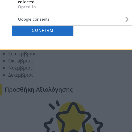
collected.
Ιανουάριος
Opted In
Φεβρουάριος
Μάρτιος
Google consents
Απρίλιος
CONFIRM
Μάιος
Ιούνιος
Ιούλιος
Σεπτέμβριος
Οκτώβριος
Νοέμβριος
Δεκέμβριος
Προσθήκη Αξιολόγησης