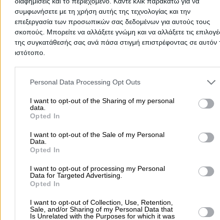
διαφημίσεις και το περιεχόμενο. Κάντε κλικ παρακάτω για να
Τρίτη & Πέμπτη από 10:00 έως 16:00
συμφωνήσετε με τη χρήση αυτής της τεχνολογίας και την
Παρασκευή Σάββατο Κυριακή & αργίες κλειστά
επεξεργασία των προσωπικών σας δεδομένων για αυτούς τους
σκοπούς. Μπορείτε να αλλάξετε γνώμη και να αλλάξετε τις επιλογέ
Περιοχές που Εξυπηρετεί
της συγκατάθεσής σας ανά πάσα στιγμή επιστρέφοντας σε αυτόν 
ιστότοπο.
Αττική
Please note that this website/app uses one or more Google servic
and may gather and store information including but not limited to
Personal Data Processing Opt Outs
Τρόποι πληρωμής
your visit or usage behaviour. You may click to grant or deny cons
to Google and its third-party tags to use your data for below speci
I want to opt-out of the Sharing of my personal
data.
Με μετρητά στην έδρα της επιχείρησης
purposes in below Google consent section.
Opted In
Με πιστωτική κάρτα
Κατάθεση σε τραπεζικό λογαριασμό
I want to opt-out of the Sale of my Personal
Data.
Μέσω IRIS
Opted In
Πιστωτικές Κάρτες
I want to opt-out of processing my Personal
Data for Targeted Advertising.
Opted In
I want to opt-out of Collection, Use, Retention,
Μήνες Λειτουργίας
Sale, and/or Sharing of my Personal Data that
Is Unrelated with the Purposes for which it was