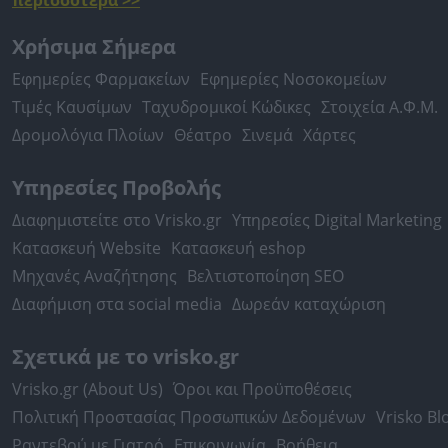
περισσότερα >>
Χρήσιμα Σήμερα
Εφημερίες Φαρμακείων
Εφημερίες Νοσοκομείων
Τιμές Καυσίμων
Ταχυδρομικοί Κώδικες
Στοιχεία Α.Φ.Μ.
Δρομολόγια Πλοίων
Θέατρο
Σινεμά
Χάρτες
Υπηρεσίες Προβολής
Διαφημιστείτε στο Vrisko.gr
Υπηρεσίες Digital Marketing
Κατασκευή Website
Κατασκευή eshop
Μηχανές Αναζήτησης
Βελτιστοποίηση SEO
Διαφήμιση στα social media
Δωρεάν καταχώριση
Σχετικά με το vrisko.gr
Vrisko.gr (About Us)
Όροι και Προϋποθέσεις
Πολιτική Προστασίας Προσωπικών Δεδομένων
Vrisko Bl
Ραντεβού με Γιατρό
Επικοινωνία
Βοήθεια