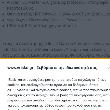
A-Scan, IOL Master & Argos Βιομετρίες και Τοπογραφία
Κερατοειδούς.
Οπτικά πεδία, HRT Οπτικών Θηλών & OCT για γλαύκωμα
Yag, Argon, Micropulse, Navilas, Pascal Lasers.
UBM, A & B Scan Υπερηχογραφήματα.
Στοιχεία Αναζήτησης:
Trifocal Clareon Panoptix,
Ενδοφακ
Edof Clareon Vivity Μυωπια Laser,
Υπερμετρωπια Laser,
Αστιγματισμος Laser,
Καταρρακτης,
Φακοθρυψια,
Φακοθ
Τορικος Ενδοφακος,
Πρεσβυωπια Πολυεστιακος Ενδοφακ
Ωχρα Κηλιδα Εκφυλιση Ωχρας Κηλιδος,
Εμφυτευμα
www.vrisko.gr -
Σεβόμαστε την ιδιωτικότητά σας
Κορτιζονης Δεξαμεθαζονη,
Anti Vegf,
Διαβητικη
Αμφιβληστροειδοπαθεια Laser,
Ενδοϋαλοειδικες Ενεσεις,
Εμείς και οι συνεργάτες μας χρησιμοποιούμε τεχνολογίες, όπως
Lumithera Θεραπεια Φωτοβιοδιαμορφωσης,
Ipl Rexon Eye
cookies, και επεξεργαζόμαστε προσωπικά δεδομένα, όπως
διευθύνσεις IP και αναγνωριστικά cookies, για να προσαρμόζουμε τ
διαφημίσεις και το περιεχόμενο με βάση τα ενδιαφέροντά σας, για 
Ωράριο Λειτουργίας
μετρήσουμε την απόδοση των διαφημίσεων και του περιεχομένου 
για να αποκτήσουμε εις βάθος γνώση του κοινού που είδε τις
Δευτέρα & Τετάρτη από 16:00 έως 22:00