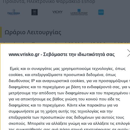
Προϊοντα,
Ηλεκτρονικο Φαρμακειο Eshop
Ωράριο Λειτουργίας
Δευτέρα έως Παρασκευή από 08:00 έως 15:00 & από 17:00
21:00
www.vrisko.gr -
Σεβόμαστε την ιδιωτικότητά σας
Σάββατο από 09:00 έως 15:00 & από 17:00 έως 20:00
Εμείς και οι συνεργάτες μας χρησιμοποιούμε τεχνολογίες, όπως
Περιοχές που Εξυπηρετεί
cookies, και επεξεργαζόμαστε προσωπικά δεδομένα, όπως
διευθύνσεις IP και αναγνωριστικά cookies, για να προσαρμόζουμε τ
Πανελλαδικά & Δράμα
διαφημίσεις και το περιεχόμενο με βάση τα ενδιαφέροντά σας, για 
μετρήσουμε την απόδοση των διαφημίσεων και του περιεχομένου 
Τρόποι πληρωμής
για να αποκτήσουμε εις βάθος γνώση του κοινού που είδε τις
διαφημίσεις και το περιεχόμενο. Κάντε κλικ παρακάτω για να
συμφωνήσετε με τη χρήση αυτής της τεχνολογίας και την
Με πιστωτική κάρτα
επεξεργασία των προσωπικών σας δεδομένων για αυτούς τους
Με μετρητά στην έδρα της επιχείρησης
σκοπούς. Μπορείτε να αλλάξετε γνώμη και να αλλάξετε τις επιλογέ
Κατάθεση σε τραπεζικό λογαριασμό
της συγκατάθεσής σας ανά πάσα στιγμή επιστρέφοντας σε αυτόν 