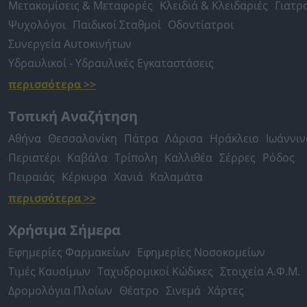
Μετακομίσεις & Μεταφορές
Κλειδιά & Κλειδαριές
Γιατρ
Ψυχολόγοι
Παιδικοί Σταθμοί
Οδοντίατροι
Συνεργεία Αυτοκινήτων
Υδραυλικοί - Υδραυλικές Εγκαταστάσεις
περισσότερα >>
Τοπική Αναζήτηση
Αθήνα
Θεσσαλονίκη
Πάτρα
Λάρισα
Ηράκλειο
Ιωάννιν
Περιστέρι
Καβάλα
Τρίπολη
Καλλιθέα
Σέρρες
Ρόδος
Πειραιάς
Κέρκυρα
Χανιά
Καλαμάτα
περισσότερα >>
Χρήσιμα Σήμερα
Εφημερίες Φαρμακείων
Εφημερίες Νοσοκομείων
Τιμές Καυσίμων
Ταχυδρομικοί Κώδικες
Στοιχεία Α.Φ.Μ.
Δρομολόγια Πλοίων
Θέατρο
Σινεμά
Χάρτες