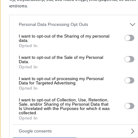
Πιστωτικές Κάρτες
ιστότοπο.
Please note that this website/app uses one or more Google servic
and may gather and store information including but not limited to
Personal Data Processing Opt Outs
Συνεργαζόμενες τράπεζες
your visit or usage behaviour. You may click to grant or deny cons
to Google and its third-party tags to use your data for below speci
I want to opt-out of the Sharing of my personal
data.
purposes in below Google consent section.
Opted In
Μήνες Λειτουργίας
I want to opt-out of the Sale of my Personal
Data.
Opted In
Ιανουάριος
Φεβρουάριος
I want to opt-out of processing my Personal
Data for Targeted Advertising.
Μάρτιος
Opted In
Απρίλιος
Μάιος
I want to opt-out of Collection, Use, Retention,
Sale, and/or Sharing of my Personal Data that
Ιούνιος
Is Unrelated with the Purposes for which it was
collected.
Ιούλιος
Opted In
Αύγουστος
Σεπτέμβριος
Google consents
Οκτώβριος