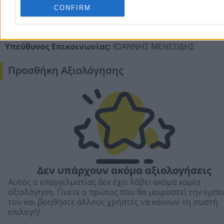
Νοέμβριος
CONFIRM
Δεκέμβριος
Υπεύθυνος Επικοινωνίας:
ΙΩΑΝΝΗΣ ΜΕΝΕΣΙΔΗΣ
Προσθήκη Αξιολόγησης
Δεν υπάρχουν ακόμα αξιολογήσεις
Αυτός ο επαγγελματίας δεν έχει λάβει ακόμα καμία
αξιολόγηση. Γίνετε ο πρώτος που θα μοιραστεί την εμπε
του και βοηθήστε άλλους χρήστες να κάνουν τη σωστή
επιλογή!