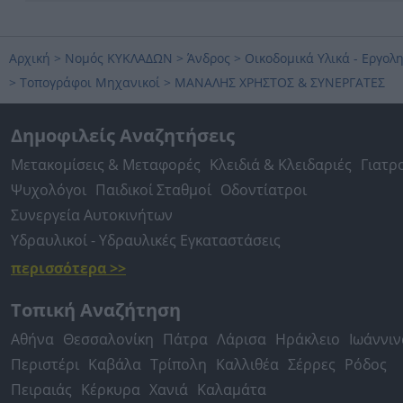
Αρχική
>
Νομός ΚΥΚΛΑΔΩΝ
>
Άνδρος
>
Οικοδομικά Υλικά - Εργολ
>
Τοπογράφοι Μηχανικοί
>
ΜΑΝΑΛΗΣ ΧΡΗΣΤΟΣ & ΣΥΝΕΡΓΑΤΕΣ
Δημοφιλείς Αναζητήσεις
Μετακομίσεις & Μεταφορές
Κλειδιά & Κλειδαριές
Γιατρ
Ψυχολόγοι
Παιδικοί Σταθμοί
Οδοντίατροι
Συνεργεία Αυτοκινήτων
Υδραυλικοί - Υδραυλικές Εγκαταστάσεις
περισσότερα >>
Τοπική Αναζήτηση
Αθήνα
Θεσσαλονίκη
Πάτρα
Λάρισα
Ηράκλειο
Ιωάννιν
Περιστέρι
Καβάλα
Τρίπολη
Καλλιθέα
Σέρρες
Ρόδος
Πειραιάς
Κέρκυρα
Χανιά
Καλαμάτα