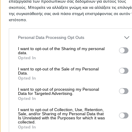
επεξεργασία των προσωπικών σας δεδομένων για αυτούς τους
Ιούλιος
σκοπούς. Μπορείτε να αλλάξετε γνώμη και να αλλάξετε τις επιλογέ
Αύγουστος
της συγκατάθεσής σας ανά πάσα στιγμή επιστρέφοντας σε αυτόν 
Σεπτέμβριος
ιστότοπο.
Οκτώβριος
Please note that this website/app uses one or more Google servic
Νοέμβριος
and may gather and store information including but not limited to
Personal Data Processing Opt Outs
Δεκέμβριος
your visit or usage behaviour. You may click to grant or deny cons
to Google and its third-party tags to use your data for below speci
I want to opt-out of the Sharing of my personal
data.
purposes in below Google consent section.
Υπεύθυνος Επικοινωνίας:
ΧΡΗΣΤΟΣ ΜΑΝΑΛΗΣ, Τηλ:
Opted In
2109843954, Κιν: 6944246821,
Email:
cmana@tee.gr
I want to opt-out of the Sale of my Personal
Data.
Προσθήκη Αξιολόγησης
Opted In
I want to opt-out of processing my Personal
Data for Targeted Advertising.
Opted In
I want to opt-out of Collection, Use, Retention,
Sale, and/or Sharing of my Personal Data that
Is Unrelated with the Purposes for which it was
collected.
Opted In