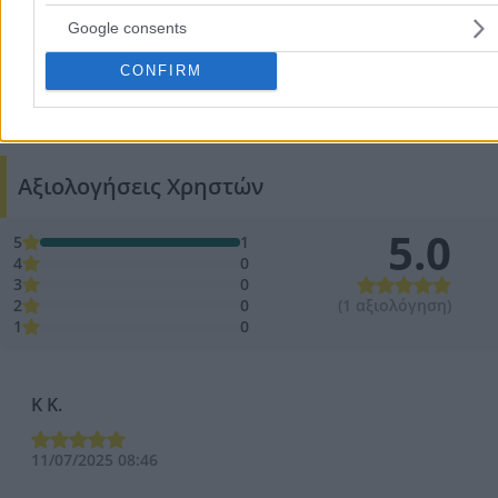
Google consents
CONFIRM
Προσθήκη αξιολόγησης
Αξιολογήσεις Χρηστών
5.0
5
1
4
0
3
0
2
0
(1 αξιολόγηση)
1
0
Κ Κ.
11/07/2025 08:46