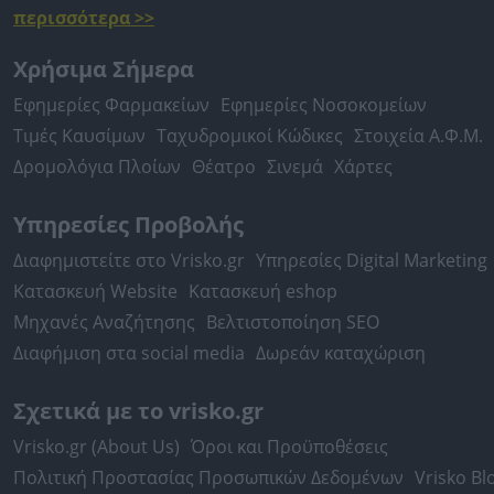
περισσότερα >>
Χρήσιμα Σήμερα
Εφημερίες Φαρμακείων
Εφημερίες Νοσοκομείων
Τιμές Καυσίμων
Ταχυδρομικοί Κώδικες
Στοιχεία Α.Φ.Μ.
Δρομολόγια Πλοίων
Θέατρο
Σινεμά
Χάρτες
Υπηρεσίες Προβολής
Διαφημιστείτε στο Vrisko.gr
Υπηρεσίες Digital Marketing
Κατασκευή Website
Κατασκευή eshop
Μηχανές Αναζήτησης
Βελτιστοποίηση SEO
Διαφήμιση στα social media
Δωρεάν καταχώριση
Σχετικά με το vrisko.gr
Vrisko.gr (About Us)
Όροι και Προϋποθέσεις
Πολιτική Προστασίας Προσωπικών Δεδομένων
Vrisko Bl