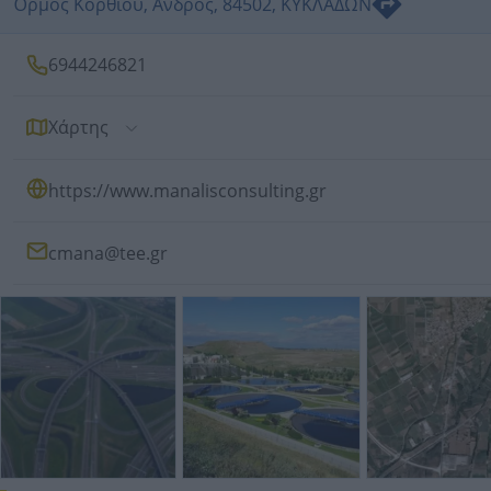
Όρμος Κορθίου, Άνδρος, 84502, ΚΥΚΛΑΔΩΝ
6944246821
Χάρτης
https://www.manalisconsulting.gr
cmana@tee.gr