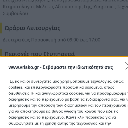
Κτηματολογιο,
Μελετες Αξιοποιησης Γης,
Υπηρεσιες Τεχν
Συμβουλου
Ωράριο Λειτουργίας
Δευτέρα έως Παρασκευή από 09:00 έως 17:00
Περιοχές που Εξυπηρετεί
Αττική
www.vrisko.gr -
Σεβόμαστε την ιδιωτικότητά σας
Μήνες Λειτουργίας
Εμείς και οι συνεργάτες μας χρησιμοποιούμε τεχνολογίες, όπως
cookies, και επεξεργαζόμαστε προσωπικά δεδομένα, όπως
Ιανουάριος
διευθύνσεις IP και αναγνωριστικά cookies, για να προσαρμόζουμε τ
Φεβρουάριος
διαφημίσεις και το περιεχόμενο με βάση τα ενδιαφέροντά σας, για 
μετρήσουμε την απόδοση των διαφημίσεων και του περιεχομένου 
Μάρτιος
για να αποκτήσουμε εις βάθος γνώση του κοινού που είδε τις
Απρίλιος
διαφημίσεις και το περιεχόμενο. Κάντε κλικ παρακάτω για να
Μάιος
συμφωνήσετε με τη χρήση αυτής της τεχνολογίας και την
Ιούνιος