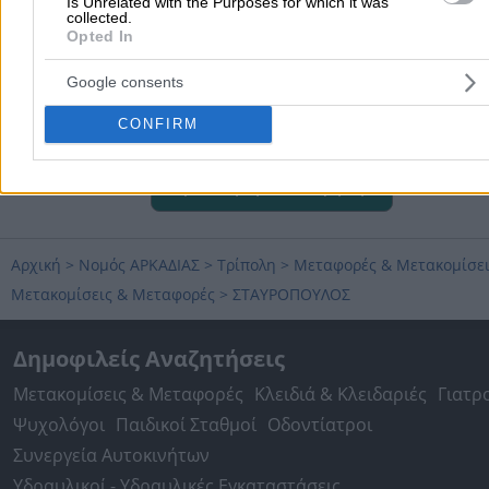
Is Unrelated with the Purposes for which it was
collected.
Opted In
Google consents
CONFIRM
Προσθήκη αξιολόγησης
Αρχική
>
Νομός ΑΡΚΑΔΙΑΣ
>
Τρίπολη
>
Μεταφορές & Μετακομίσε
Μετακομίσεις & Μεταφορές
>
ΣΤΑΥΡΟΠΟΥΛΟΣ
Δημοφιλείς Αναζητήσεις
Μετακομίσεις & Μεταφορές
Κλειδιά & Κλειδαριές
Γιατρ
Ψυχολόγοι
Παιδικοί Σταθμοί
Οδοντίατροι
Συνεργεία Αυτοκινήτων
Υδραυλικοί - Υδραυλικές Εγκαταστάσεις