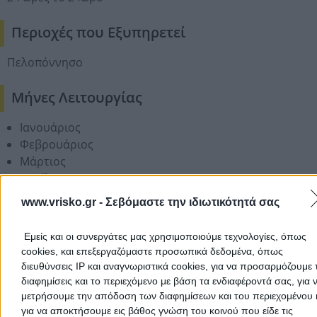
Περιοχές που Εξυπηρετεί
Πελοπόννησο
Μήνες Λειτουργίας
Ιανουάριος
Φεβρουάριος
Μάρτιος
Απρίλιος
Μάιος
www.vrisko.gr -
Σεβόμαστε την ιδιωτικότητά σας
Ιούνιος
Ιούλιος
Εμείς και οι συνεργάτες μας χρησιμοποιούμε τεχνολογίες, όπως
Αύγουστος
cookies, και επεξεργαζόμαστε προσωπικά δεδομένα, όπως
Σεπτέμβριος
διευθύνσεις IP και αναγνωριστικά cookies, για να προσαρμόζουμε τ
Οκτώβριος
διαφημίσεις και το περιεχόμενο με βάση τα ενδιαφέροντά σας, για 
Νοέμβριος
μετρήσουμε την απόδοση των διαφημίσεων και του περιεχομένου 
για να αποκτήσουμε εις βάθος γνώση του κοινού που είδε τις
Δεκέμβριος