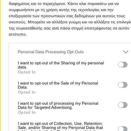
διαφημίσεις και το περιεχόμενο. Κάντε κλικ παρακάτω για να
συμφωνήσετε με τη χρήση αυτής της τεχνολογίας και την
Προσθήκη Αξιολόγησης
επεξεργασία των προσωπικών σας δεδομένων για αυτούς τους
σκοπούς. Μπορείτε να αλλάξετε γνώμη και να αλλάξετε τις επιλογέ
της συγκατάθεσής σας ανά πάσα στιγμή επιστρέφοντας σε αυτόν 
ιστότοπο.
Please note that this website/app uses one or more Google servic
and may gather and store information including but not limited to
Personal Data Processing Opt Outs
your visit or usage behaviour. You may click to grant or deny cons
to Google and its third-party tags to use your data for below speci
I want to opt-out of the Sharing of my personal
data.
purposes in below Google consent section.
Δεν υπάρχουν ακόμα αξιολογήσεις
Opted In
Αυτός ο επαγγελματίας δεν έχει λάβει ακόμα καμία
I want to opt-out of the Sale of my Personal
αξιολόγηση. Γίνετε ο πρώτος που θα μοιραστεί την εμπε
Data.
του και βοηθήστε άλλους χρήστες να κάνουν τη σωστή
Opted In
επιλογή!
I want to opt-out of processing my Personal
Data for Targeted Advertising.
Opted In
I want to opt-out of Collection, Use, Retention,
Sale, and/or Sharing of my Personal Data that