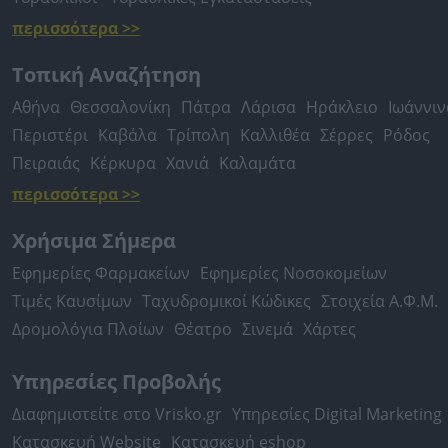
περισσότερα >>
Τοπική Αναζήτηση
Αθήνα
Θεσσαλονίκη
Πάτρα
Λάρισα
Ηράκλειο
Ιωάννιν
Περιστέρι
Καβάλα
Τρίπολη
Καλλιθέα
Σέρρες
Ρόδος
Πειραιάς
Κέρκυρα
Χανιά
Καλαμάτα
περισσότερα >>
Χρήσιμα Σήμερα
Εφημερίες Φαρμακείων
Εφημερίες Νοσοκομείων
Τιμές Καυσίμων
Ταχυδρομικοί Κώδικες
Στοιχεία Α.Φ.Μ.
Δρομολόγια Πλοίων
Θέατρο
Σινεμά
Χάρτες
Υπηρεσίες Προβολής
Διαφημιστείτε στο Vrisko.gr
Υπηρεσίες Digital Marketing
Κατασκευή Website
Κατασκευή eshop