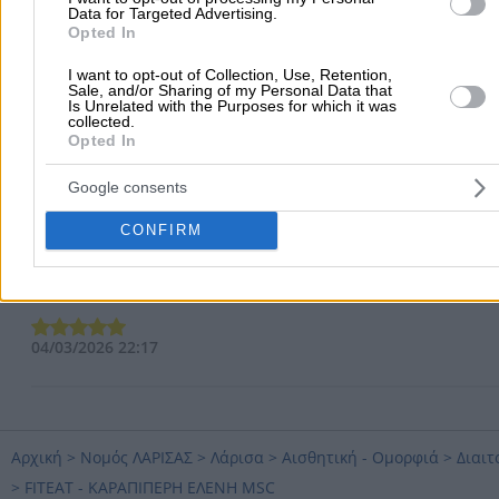
Data for Targeted Advertising.
Opted In
Αξιολογήσεις Χρηστών
I want to opt-out of Collection, Use, Retention,
Sale, and/or Sharing of my Personal Data that
Is Unrelated with the Purposes for which it was
5.0
collected.
5
1
Opted In
4
0
3
0
Google consents
2
0
(1 αξιολόγηση)
1
0
CONFIRM
Κ Κ.
04/03/2026 22:17
Αρχική
>
Νομός ΛΑΡΙΣΑΣ
>
Λάρισα
>
Αισθητική - Ομορφιά
>
Διαιτ
>
FITEAT - ΚΑΡΑΠΙΠΕΡΗ ΕΛΕΝΗ MSC