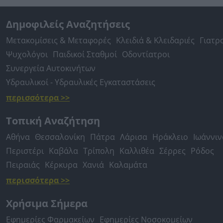
Δημοφιλείς Αναζητήσεις
Μετακομίσεις & Μεταφορές
Κλειδιά & Κλειδαριές
Γιατρ
Ψυχολόγοι
Παιδικοί Σταθμοί
Οδοντίατροι
Συνεργεία Αυτοκινήτων
Υδραυλικοί - Υδραυλικές Εγκαταστάσεις
περισσότερα >>
Τοπική Αναζήτηση
Αθήνα
Θεσσαλονίκη
Πάτρα
Λάρισα
Ηράκλειο
Ιωάννιν
Περιστέρι
Καβάλα
Τρίπολη
Καλλιθέα
Σέρρες
Ρόδος
Πειραιάς
Κέρκυρα
Χανιά
Καλαμάτα
περισσότερα >>
Χρήσιμα Σήμερα
Εφημερίες Φαρμακείων
Εφημερίες Νοσοκομείων