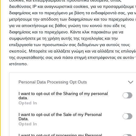
διευθύνσεις IP και αναγνωριστικά cookies, για να προσαρμόζουμε τ
Τρόποι πληρωμής
διαφημίσεις και το περιεχόμενο με βάση τα ενδιαφέροντά σας, για 
μετρήσουμε την απόδοση των διαφημίσεων και του περιεχομένου 
Με μετρητά στην έδρα της επιχείρησης
για να αποκτήσουμε εις βάθος γνώση του κοινού που είδε τις
Με P.O.S.
διαφημίσεις και το περιεχόμενο. Κάντε κλικ παρακάτω για να
συμφωνήσετε με τη χρήση αυτής της τεχνολογίας και την
επεξεργασία των προσωπικών σας δεδομένων για αυτούς τους
Προσθήκη Αξιολόγησης
σκοπούς. Μπορείτε να αλλάξετε γνώμη και να αλλάξετε τις επιλογέ
της συγκατάθεσής σας ανά πάσα στιγμή επιστρέφοντας σε αυτόν 
ιστότοπο.
Please note that this website/app uses one or more Google servic
and may gather and store information including but not limited to
Personal Data Processing Opt Outs
your visit or usage behaviour. You may click to grant or deny cons
to Google and its third-party tags to use your data for below speci
I want to opt-out of the Sharing of my personal
data.
purposes in below Google consent section.
Opted In
I want to opt-out of the Sale of my Personal
Data.
Opted In
Προσθήκη αξιολόγησης
I want to opt-out of processing my Personal