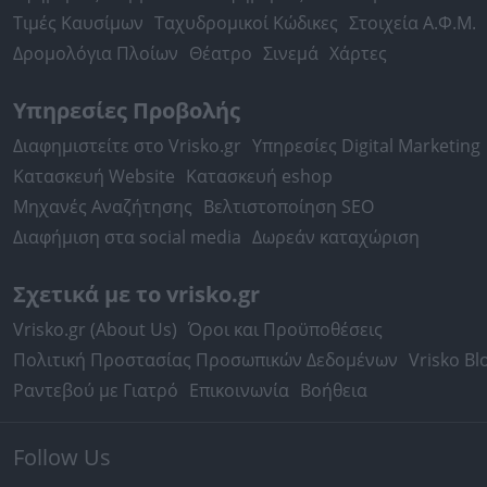
Τιμές Καυσίμων
Ταχυδρομικοί Κώδικες
Στοιχεία Α.Φ.Μ.
Δρομολόγια Πλοίων
Θέατρο
Σινεμά
Χάρτες
Υπηρεσίες Προβολής
Διαφημιστείτε στο Vrisko.gr
Υπηρεσίες Digital Marketing
Κατασκευή Website
Κατασκευή eshop
Μηχανές Αναζήτησης
Βελτιστοποίηση SEO
Διαφήμιση στα social media
Δωρεάν καταχώριση
Σχετικά με το vrisko.gr
Vrisko.gr (About Us)
Όροι και Προϋποθέσεις
Πολιτική Προστασίας Προσωπικών Δεδομένων
Vrisko Bl
Ραντεβού με Γιατρό
Επικοινωνία
Βοήθεια
Follow Us