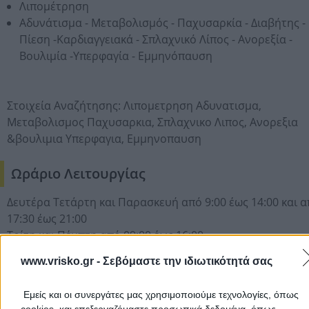
Λιπομέτρηση
Αδυνάτισμα - Μεταβολισμός - Παχυσαρκία - Διαβήτης -
Πίεση -Καρδιαγγειακά - Σπλαχνικό Λίπος - Ανορεξία -
Βουλιμία -Υπερφαγία - Εμμηνόπαυση
Στοιχεία Αναζήτησης:
Λιπομετρηση Αδυνατισμα,
Μεταβολισμος Παχυσαρκια,
Σπλαχνικο Λιπος,
Ανορεξια
&βουλιμια Υπερφαγια,
Εμμηνοπαυση
Ωράριο Λειτουργίας
Δευτέρα Τετάρτη και Παρασκευή από 9:00 έως 14:00 και 
17:30 έως 21:00
Τρίτη και Πέμπτη από 09:00 έως 16:00
www.vrisko.gr -
Σεβόμαστε την ιδιωτικότητά σας
Περιοχές που Εξυπηρετεί
Εμείς και οι συνεργάτες μας χρησιμοποιούμε τεχνολογίες, όπως
Νομός Λάρισας
cookies, και επεξεργαζόμαστε προσωπικά δεδομένα, όπως