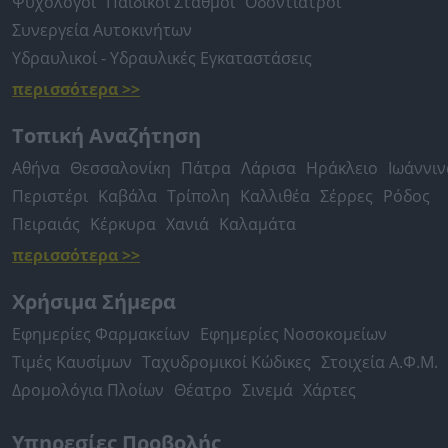
Ψυχολόγοι
Παιδικοί Σταθμοί
Οδοντίατροι
Συνεργεία Αυτοκινήτων
Υδραυλικοί - Υδραυλικές Εγκαταστάσεις
περισσότερα >>
Τοπική Αναζήτηση
Αθήνα
Θεσσαλονίκη
Πάτρα
Λάρισα
Ηράκλειο
Ιωάννιν
Περιστέρι
Καβάλα
Τρίπολη
Καλλιθέα
Σέρρες
Ρόδος
Πειραιάς
Κέρκυρα
Χανιά
Καλαμάτα
περισσότερα >>
Χρήσιμα Σήμερα
Εφημερίες Φαρμακείων
Εφημερίες Νοσοκομείων
Τιμές Καυσίμων
Ταχυδρομικοί Κώδικες
Στοιχεία Α.Φ.Μ.
Δρομολόγια Πλοίων
Θέατρο
Σινεμά
Χάρτες
Υπηρεσίες Προβολής