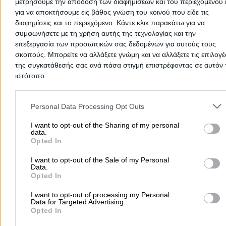
μετρήσουμε την απόδοση των διαφημίσεων και του περιεχομένου 
Περιοχές που Εξυπηρετεί
για να αποκτήσουμε εις βάθος γνώση του κοινού που είδε τις
διαφημίσεις και το περιεχόμενο. Κάντε κλικ παρακάτω για να
Αττική
συμφωνήσετε με τη χρήση αυτής της τεχνολογίας και την
επεξεργασία των προσωπικών σας δεδομένων για αυτούς τους
Προσθήκη Αξιολόγησης
σκοπούς. Μπορείτε να αλλάξετε γνώμη και να αλλάξετε τις επιλογέ
της συγκατάθεσής σας ανά πάσα στιγμή επιστρέφοντας σε αυτόν 
ιστότοπο.
Please note that this website/app uses one or more Google servic
and may gather and store information including but not limited to
Personal Data Processing Opt Outs
your visit or usage behaviour. You may click to grant or deny cons
to Google and its third-party tags to use your data for below speci
I want to opt-out of the Sharing of my personal
data.
purposes in below Google consent section.
Opted In
Δεν υπάρχουν ακόμα αξιολογήσεις
I want to opt-out of the Sale of my Personal
Αυτός ο επαγγελματίας δεν έχει λάβει ακόμα καμία
Data.
αξιολόγηση. Γίνετε ο πρώτος που θα μοιραστεί την εμπε
Opted In
του και βοηθήστε άλλους χρήστες να κάνουν τη σωστή
I want to opt-out of processing my Personal
επιλογή!
Data for Targeted Advertising.
Opted In