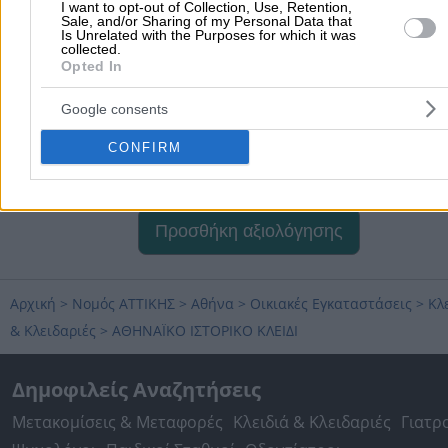
I want to opt-out of Collection, Use, Retention,
Sale, and/or Sharing of my Personal Data that
Is Unrelated with the Purposes for which it was
collected.
Opted In
Google consents
CONFIRM
Προσθήκη αξιολόγησης
Αρχική
>
Νομός ΑΤΤΙΚΗΣ
>
Αθήνα
>
Οικιακές Εγκαταστάσεις
>
Κλ
& Κλειδαριές
>
ΑΘΗΝΑΪΚΟ ΙΣΤΟΡΙΚΟ ΚΛΕΙΔΙ
Δημοφιλείς Αναζητήσεις
Μετακομίσεις & Μεταφορές
Κλειδιά & Κλειδαριές
Γιατρ