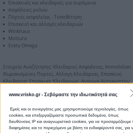
Επισκευές και κλειδαριές για συρόμενα
Ασφάλειες ρολών
Πόρτες ασφαλείας - Τοποθέτηση
Επισκευή και αλλαγές κλειδαριών
Winkhaus
Mottura
Esety Omega
Στοιχεία Αναζήτησης:
Κλειδαριες Ασφαλειας,
Immobilizer,
Θωρακισμενες Πορτες,
Αλλαγη Κλειδαριας,
Επισκευη
Κλειδαριας Επισκευες Κλειδαριων,
Ανοιγμα Αυτοκινητου
Αυτοκινητων,
Αντιγραφη Κλειδων,
Ανοιγμα Πόρτας,
Μονα
Κλειδια,
www.vrisko.gr -
Αλλαγη Κλειδαριας Θωρακισμενης
Σεβόμαστε την ιδιωτικότητά σας
Ωράριο Λειτουργίας
Εμείς και οι συνεργάτες μας χρησιμοποιούμε τεχνολογίες, όπως
cookies, και επεξεργαζόμαστε προσωπικά δεδομένα, όπως
διευθύνσεις IP και αναγνωριστικά cookies, για να προσαρμόζουμε τ
Όλο το 24ωρο εξυπηρέτηση
διαφημίσεις και το περιεχόμενο με βάση τα ενδιαφέροντά σας, για 