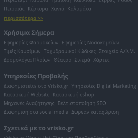
Περιστέρι
Καβάλα
Τρίπολη
Καλλιθέα
Σέρρες
Ρόδος
Πειραιάς
Κέρκυρα
Χανιά
Καλαμάτα
περισσότερα >>
Χρήσιμα Σήμερα
Εφημερίες Φαρμακείων
Εφημερίες Νοσοκομείων
Τιμές Καυσίμων
Ταχυδρομικοί Κώδικες
Στοιχεία Α.Φ.Μ.
Δρομολόγια Πλοίων
Θέατρο
Σινεμά
Χάρτες
Υπηρεσίες Προβολής
Διαφημιστείτε στο Vrisko.gr
Υπηρεσίες Digital Marketing
Κατασκευή Website
Κατασκευή eshop
Μηχανές Αναζήτησης
Βελτιστοποίηση SEO
Διαφήμιση στα social media
Δωρεάν καταχώριση
Σχετικά με το vrisko.gr