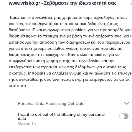
www.vrisko.gr -
Σεβόμαστε την ιδιωτικότητά σας
Ωράριο Λειτουργίας
Εμείς και οι συνεργάτες μας χρησιμοποιούμε τεχνολογίες, όπως
cookies, και επεξεργαζόμαστε προσωπικά δεδομένα, όπως
Δευτέρα έως Παρασκευή από 07:00 έως 19:00
διευθύνσεις IP και αναγνωριστικά cookies, για να προσαρμόζουμε τ
Σάββατο από 08:00 έως 13:00
διαφημίσεις και το περιεχόμενο με βάση τα ενδιαφέροντά σας, για 
μετρήσουμε την απόδοση των διαφημίσεων και του περιεχομένου 
για να αποκτήσουμε εις βάθος γνώση του κοινού που είδε τις
Επιπλέον υπηρεσίες από
HELIX BIOLAB
διαφημίσεις και το περιεχόμενο. Κάντε κλικ παρακάτω για να
συμφωνήσετε με τη χρήση αυτής της τεχνολογίας και την
Μικροβιολογικά Εργαστήρια
επεξεργασία των προσωπικών σας δεδομένων για αυτούς τους
Γλυφάδα
σκοπούς. Μπορείτε να αλλάξετε γνώμη και να αλλάξετε τις επιλογέ
της συγκατάθεσής σας ανά πάσα στιγμή επιστρέφοντας σε αυτόν 
Διαγνωστικά Κέντρα
ιστότοπο.
Γλυφάδα
Please note that this website/app uses one or more Google servic
and may gather and store information including but not limited to
Personal Data Processing Opt Outs
Προσθήκη Αξιολόγησης
your visit or usage behaviour. You may click to grant or deny cons
to Google and its third-party tags to use your data for below speci
I want to opt-out of the Sharing of my personal
data.
purposes in below Google consent section.
Opted In