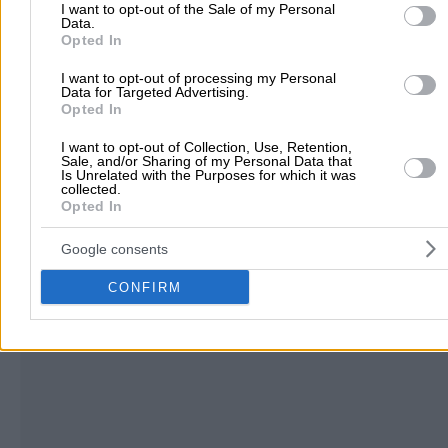
I want to opt-out of the Sale of my Personal
Data.
Opted In
I want to opt-out of processing my Personal
Data for Targeted Advertising.
Δεν υπάρχουν ακόμα αξιολογήσεις
Opted In
Αυτός ο επαγγελματίας δεν έχει λάβει ακόμα καμία
I want to opt-out of Collection, Use, Retention,
αξιολόγηση. Γίνετε ο πρώτος που θα μοιραστεί την εμπε
Sale, and/or Sharing of my Personal Data that
του και βοηθήστε άλλους χρήστες να κάνουν τη σωστή
Is Unrelated with the Purposes for which it was
collected.
επιλογή!
Opted In
Google consents
CONFIRM