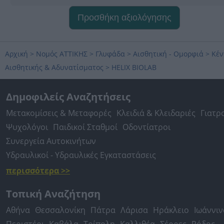
Προσθήκη αξιολόγησης
Αρχική
>
Νομός ΑΤΤΙΚΗΣ
>
Γλυφάδα
>
Αισθητική - Ομορφιά
>
Κέν
Αισθητικής & Αδυνατίσματος
>
HELIX BIOLAB
Δημοφιλείς Αναζητήσεις
Μετακομίσεις & Μεταφορές
Κλειδιά & Κλειδαριές
Γιατρ
Ψυχολόγοι
Παιδικοί Σταθμοί
Οδοντίατροι
Συνεργεία Αυτοκινήτων
Υδραυλικοί - Υδραυλικές Εγκαταστάσεις
περισσότερα >>
Τοπική Αναζήτηση
Αθήνα
Θεσσαλονίκη
Πάτρα
Λάρισα
Ηράκλειο
Ιωάννιν