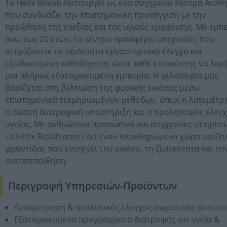
Το Helix Biolab λειτουργεί ως ένα σύγχρονο Κέντρο Αισθη
που συνδυάζει την επιστημονική προσέγγιση με την
προώθηση της ευεξίας και της υγιούς εμφάνισης. Με εμπε
άνω των 20 ετών, το κέντρο προσφέρει υπηρεσίες που
στηρίζονται σε αξιόπιστο εργαστηριακό έλεγχο και
εξειδικευμένη καθοδήγηση, ώστε κάθε επισκέπτης να λαμ
μια πλήρως εξατομικευμένη εμπειρία. Η φιλοσοφία μας
βασίζεται στη βελτίωση της φυσικής εικόνας μέσω
επιστημονικά τεκμηριωμένων μεθόδων, όπως η λιπομέτρ
η σωστή διατροφική υποστήριξη και ο προληπτικός έλεγ
υγείας. Με ανθρώπινο προσωπικό και σύγχρονες υπηρεσί
το Helix Biolab αποτελεί έναν ολοκληρωμένο χώρο αισθη
φροντίδας που ενισχύει την εικόνα, τη ζωτικότητα και τη
αυτοπεποίθηση.
Περιγραφή Υπηρεσιών-Προϊόντων
Λιπομέτρηση & αναλυτικός έλεγχος σωματικής σύστασ
Εξατομικευμένα προγράμματα διατροφής για υγεία &