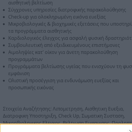
αισθητική βελτίωση
Σύγχρονες υπηρεσίες διατροφικής παρακολούθησης
Check-up για ολοκληρωμένη εικόνα ευεξίας
Μικροβιολογικές & βιοχημικές εξετάσεις που υποστηρ
τα προγράμματα αισθητικής
Καρδιολογικός έλεγχος για ασφαλή φυσική δραστηριό
Συμβουλευτική από εξειδικευμένους επιστήμονες
Αιμοληψίες κατ’ οίκον για άνετη παρακολούθηση
προγραμμάτων
Προγράμματα βελτίωσης υγείας που ενισχύουν τη φυσ
εμφάνιση
Ολιστική προσέγγιση για ενδυνάμωση ευεξίας και
προσωπικής εικόνας
Στοιχεία Αναζήτησης:
Λιπομετρηση,
Αισθητικη Ευεξια,
Διατροφικη Υποστηριξη,
Check Up,
Σωματικη Συσταση,
Μικροβιολογικος Ελεγχος,
Βελτιωση Εμφανισης,
Προληπτ
Φροντιδα,
Ευεξια,
Διατροφικα Προγραμματα