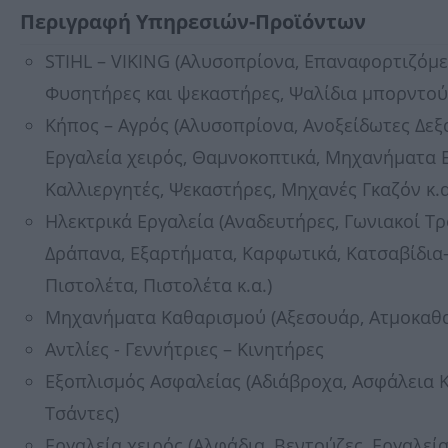
Περιγραφή Υπηρεσιών-Προϊόντων
STIHL – VIKING (Αλυσοπρίονα, Επαναφορτιζόμ
Φυσητήρες και ψεκαστήρες, Ψαλίδια μπορντούρ
Κήπος – Αγρός (Αλυσοπρίονα, Ανοξείδωτες Δεξα
Εργαλεία χειρός, Θαμνοκοπτικά, Μηχανήματα Ε
Καλλιεργητές, Ψεκαστήρες, Μηχανές Γκαζόν κ.α
Ηλεκτρικά Εργαλεία (Αναδευτήρες, Γωνιακοί Τρ
Δράπανα, Εξαρτήματα, Καρφωτικά, Κατσαβίδια-
Πιστολέτα, Πιστολέτα κ.α.)
Μηχανήματα Καθαρισμού (Αξεσουάρ, Ατμοκαθαρ
Αντλίες - Γεννήτριες – Κινητήρες
Εξοπλισμός Ασφαλείας (Αδιάβροχα, Ασφάλεια Κ
Τσάντες)
Εργαλεία χειρός (Αλφάδια, Βεντούζες, Εργαλεί