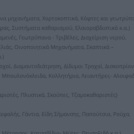
ενα μηχανήματα, Χορτοκοπτικά, Κόφτες και γεωτρύπ
ας, Συστήματα καθαρισμού, Ελαιοραβδιστικά κ.α.)
μενές, Γεωτρύπανα - Τριβέλες, Διαχείριση νερού,
λιάς, Οινοποιητικά Μηχανήματα, Σκαπτικά –
.)
οχοί, Διαμαντοδιάτρηση, Δίδυμοι Τροχοί, Δισκοπρίον
 Μπουλονόκλειδα, Κολλητήρια, Λειαντήρες- Αλοιφαδ
ιστές, Πλυστικά, Σκούπες, Τζαμοκαθαριστές)
εφαλής, Γάντια, Είδη Σήμανσης, Παπούτσια, Ρούχα,
α Μέτρησης, Κατσαβίδια- Μύτες, ΠενσοΕιδή κ.α.)