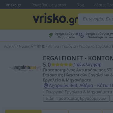
Vrisko.gr
Ραντεβού με γιατρό
Blog
Λύσεις Προ
Εφημερεύοντα
Εφημερεύοντα
Φαρμακεία
Νοσοκομεία
Αρχική
/
Νομός ΑΤΤΙΚΗΣ
/
Αθήνα
/
Γεωργία
/
Γεωργικά Εργαλεία
ERGALEIONET - ΚΟΝΤΟΜ
5.0
(1 αξιολόγηση)
Πιστοποιημένος Αντιπρόσωπος STI
Επισκευές Ηλεκτρικών Εργαλείων 
Εργαλεία & Μηχανήματα
Αχαρνών 364, Αθήνα - Κάτω Π
Γεωργικά Εργαλεία & Μηχανήματα
Είδη Προστασίας Εργαζόμενων