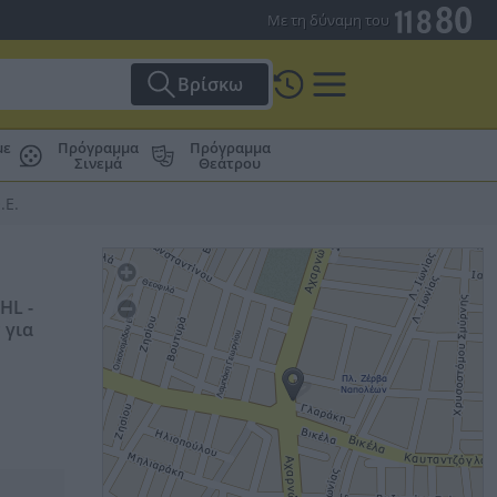
Με τη δύναμη του
Βρίσκω
με
Πρόγραμμα
Πρόγραμμα
Σινεμά
Θεάτρου
.Ε.
HL -
 για