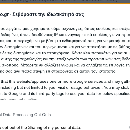
o.gr -
Σεβόμαστε την ιδιωτικότητά σας
ι συνεργάτες μας χρησιμοποιούμε τεχνολογίες, όπως cookies, και επεξ
εδομένα, όπως διευθύνσεις IP και αναγνωριστικά cookies, για να πρ
σεις και το περιεχόμενο με βάση τα ενδιαφέροντά σας, για να μετρήσουμ
ικων Εργαλειων,
Service Γεωργικων Αγροτικων Εργαλ
 διαφημίσεων και του περιεχομένου και για να αποκτήσουμε εις βάθο
είδε τις διαφημίσεις και το περιεχόμενο. Κάντε κλικ παρακάτω για να σ
Ηλεκτρικη Σκουπα Ηλεκτρικες Σκουπες Karcher,
 αυτής της τεχνολογίας και την επεξεργασία των προσωπικών σας δεδ
ικα Μηχανηματα Μηχανηματων,
Γεννητρια Γεννητριε
 σκοπούς. Μπορείτε να αλλάξετε γνώμη και να αλλάξετε τις επιλογές τη
ής σας ανά πάσα στιγμή επιστρέφοντας σε αυτόν τον ιστότοπο.
Αυτοματο Ποτισμα,
Μασκες Προστασιας,
Σκαπτικα
 that this website/app uses one or more Google services and may gath
στες Μπαταριων Αυτοκινητου,
Makita Viking
including but not limited to your visit or usage behaviour. You may click 
 to Google and its third-party tags to use your data for below specifi
ogle consent section.
l Data Processing Opt Outs
o opt-out of the Sharing of my personal data.