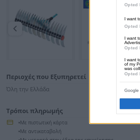
Opted 
I want t
Opted 
I want 
Advertis
Opted 
I want t
of my P
was col
Opted 
Περιοχές που Εξυπηρετεί
Όλη την Ελλάδα
Google 
Τρόποι πληρωμής
Με πιστωτική κάρτα
Με αντικαταβολή