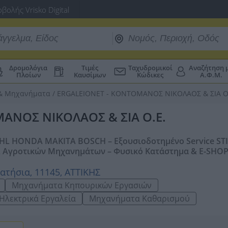
βολής Vrisko Digital
Δρομολόγια
Τιμές
Ταχυδρομικοί
Αναζήτηση 
Πλοίων
Καυσίμων
Κώδικες
Α.Φ.Μ.
 & Μηχανήματα
/
ERGALEIONET - ΚΟΝΤΟΜΑΝΟΣ ΝΙΚΟΛΑΟΣ & ΣΙΑ Ο
ΑΝΟΣ ΝΙΚΟΛΑΟΣ & ΣΙΑ Ο.Ε.
HL HONDA MAKITA BOSCH – Εξουσιοδοτημένο Service STI
& Αγροτικών Μηχανημάτων – Φυσικό Κατάστημα & E-SHOP
ατήσια, 11145, ΑΤΤΙΚΗΣ
Μηχανήματα Κηπουρικών Εργασιών
Ηλεκτρικά Εργαλεία
Μηχανήματα Καθαρισμού