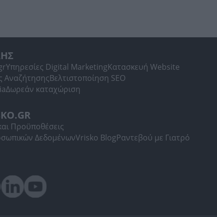
ΛΗΣ
gr
Υπηρεσίες Digital Marketing
Κατασκευή Website
ς Αναζήτησης
Βελτιστοποίηση SEO
ia
Δωρεάν καταχώριση
SKO.GR
και Προϋποθέσεις
οσωπικών Δεδομένων
Vrisko Blog
Ραντεβού με Γιατρό