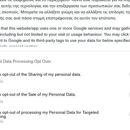
 αυτής της τεχνολογίας και την επεξεργασία των προσωπικών σας δεδ
και πολύτιμα αντικείμενα
 σκοπούς. Μπορείτε να αλλάξετε γνώμη και να αλλάξετε τις επιλογές τη
ής σας ανά πάσα στιγμή επιστρέφοντας σε αυτόν τον ιστότοπο.
ν
 that this website/app uses one or more Google services and may gath
ών συσκευών
including but not limited to your visit or usage behaviour. You may click 
 to Google and its third-party tags to use your data for below specifi
ogle consent section.
ώρων & γραφείων
l Data Processing Opt Outs
o opt-out of the Sharing of my personal data.
In
κομιση,
Πιανομεταφορες,
Φοιτητικη Μετακομιση,
μεταφορες,
Χρηση Ανυψωτικου Μηχανηματος,
o opt-out of the Sale of my Personal Data.
In
 Χωροι Μεταφορες,
Διανομες
to opt-out of processing my Personal Data for Targeted
ing.
In