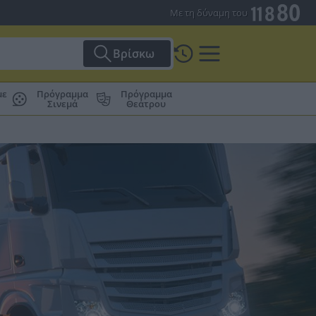
Με τη δύναμη του
Βρίσκω
με
Πρόγραμμα
Πρόγραμμα
Σινεμά
Θεάτρου