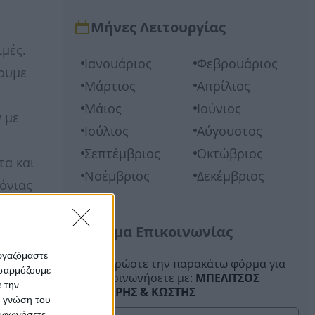
Μήνες Λειτουργίας
ιμές.
Ιανουάριος
Φεβρουάριος
ουμε
Μάρτιος
Απρίλιος
Μάιος
Ιούνιος
 με
Ιούλιος
Αύγουστος
Σεπτέμβριος
Οκτώβριος
τα και
Νοέμβριος
Δεκέμβριος
όνιας
άτων
Φόρμα Επικοινωνίας
εργαζόμαστε
Συμπληρώστε την παρακάτω φόρμα για
οσαρμόζουμε
να επικοινωνήσετε με:
ΜΠΕΛΙΤΣΟΣ
ε την
ΔΗΜΗΤΡΗΣ & ΚΩΣΤΗΣ
ς γνώση του
υμφωνήσετε