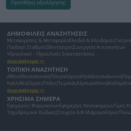
Προσθήκη αξιολόγησης
ΔΗΜΟΦΙΛΕΙΣ ΑΝΑΖΗΤΗΣΕΙΣ
Μετακομίσεις & Μεταφορές
Κλειδιά & Κλειδαριές
Γιατρο
Παιδικοί Σταθμοί
Οδοντίατροι
Συνεργεία Αυτοκινήτων
Υδραυλικοί - Υδραυλικές Εγκαταστάσεις
περισσότερα >>
ΤΟΠΙΚΗ ΑΝΑΖΗΤΗΣΗ
Αθήνα
Θεσσαλονίκη
Πάτρα
Λάρισα
Ηράκλειο
Ιωάννινα
Περ
Καλλιθέα
Σέρρες
Ρόδος
Πειραιάς
Κέρκυρα
Χανιά
Καλαμάτα
περισσότερα >>
ΧΡΗΣΙΜΑ ΣΗΜΕΡΑ
Εφημερίες Φαρμακείων
Εφημερίες Νοσοκομείων
Τιμές 
Ταχυδρομικοί Κώδικες
Στοιχεία Α.Φ.Μ.
Δρομολόγια Πλοί