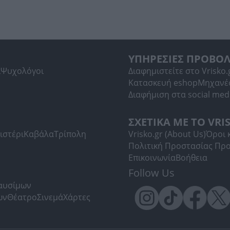
ΥΠΗΡΕΣΙΕΣ ΠΡΟΒΟ
ί
Ψυχολόγοι
Διαφημιστείτε στο Vrisko.
Κατασκευή eshop
Μηχανέ
Διαφήμιση στα social med
ΣΧΕΤΙΚΑ ΜΕ ΤΟ VRI
ιστέρι
Καβάλα
Τρίπολη
Vrisko.gr (About Us)
Όροι 
Πολιτική Προστασίας Πρ
Επικοινωνία
Βοήθεια
Follow Us
Καυσίμων
ων
Θέατρο
Σινεμά
Χάρτες