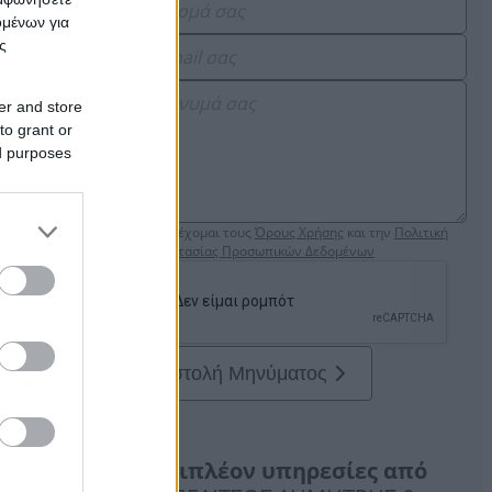
ομένων για
ς
er and store
to grant or
ed purposes
Αποδέχομαι τους
Όρους Χρήσης
και την
Πολιτική
Προστασίας Προσωπικών Δεδομένων
Αποστολή Μηνύματος
Επιπλέον υπηρεσίες από