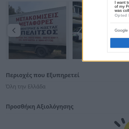
I want t
of my P
was col
Opted 
Google 
Περιοχές που Εξυπηρετεί
Όλη την Ελλάδα
Προσθήκη Αξιολόγησης