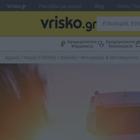
Vrisko.gr
Ραντεβού με γιατρό
Blog
Λύσεις Προ
Εφημερεύοντα
Εφημερεύοντα
Φαρμακεία
Νοσοκομεία
Αρχική
/
Νομός ΕΥΒΟΙΑΣ
/
Χαλκίδα
/
Μεταφορές & Μετακομίσεις