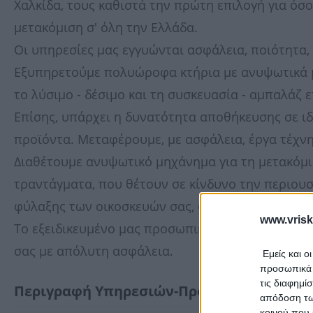
Χαλκίδα, τους καθιστά την πρώτη επιλογή για ό
μετακόμιση σ' όλη την Ελλάδα.
Οι υπηρεσίες μας εγγυώνται ασφάλεια, ποιότητα,
Εξυπηρετούμε πολυώροφα κτήρια με ανυψωτικά μ
το λύσιμο - δέσιμο και τη συσκευασία - αμπαλάζ
Επίσης, υπάρχει η δυνατότητα αποθήκευσης σε ι
προϊόντα. Μεταφέρουμε, με ασφάλεια, έργα τέχνης
Διαθέτουμε ανυψωτικό μηχάνημα για τη μετακόμι
τραντάγματα, που θέτουν σε κίνδυνο την περιου
φύλαξης των οικοσκευών σας, σε ειδικά διαμορφ
www.vrisk
Το εξειδικευμένο μας προσωπικό θα αναλάβει τη
σας με απόλυτη ασφάλεια.
Εμείς και ο
προσωπικά δ
τις διαφημί
Περιγραφή Υπηρεσιών-Προϊόντων
απόδοση των
κοινού που 