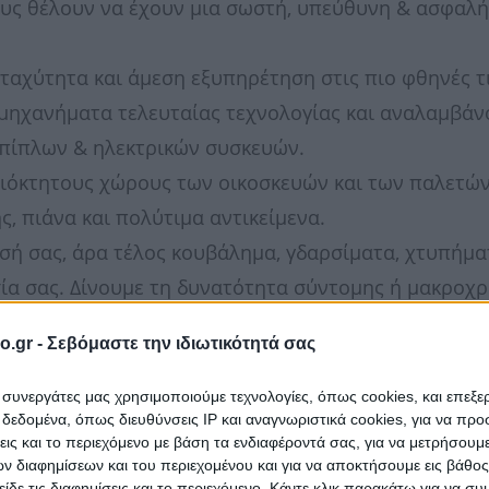
σους θέλουν να έχουν μια σωστή, υπεύθυνη & ασφαλή
 ταχύτητα και άμεση εξυπηρέτηση στις πιο φθηνές τ
ηχανήματα τελευταίας τεχνολογίας και αναλαμβάν
 επίπλων & ηλεκτρικών συσκευών.
διόκτητους χώρους των οικοσκευών και των παλετών
, πιάνα και πολύτιμα αντικείμενα.
σή σας, άρα τέλος κουβάλημα, γδαρσίματα, χτυπήμα
σία σας. Δίνουμε τη δυνατότητα σύντομης ή μακροχρ
ωμένους χώρους.
o.gr -
Σεβόμαστε την ιδιωτικότητά σας
 συσκευασία, τη φύλαξη και αποθήκευση των πραγμ
ι συνεργάτες μας χρησιμοποιούμε τεχνολογίες, όπως cookies, και επεξ
εδομένα, όπως διευθύνσεις IP και αναγνωριστικά cookies, για να πρ
σεις και το περιεχόμενο με βάση τα ενδιαφέροντά σας, για να μετρήσουμ
 διαφημίσεων και του περιεχομένου και για να αποκτήσουμε εις βάθο
είδε τις διαφημίσεις και το περιεχόμενο. Κάντε κλικ παρακάτω για να σ