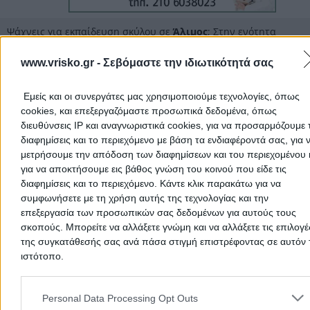
για υιοθετημένους σκύλους από φιλοζωικά σωματεία κα
καταφύγια αδέσποτων Οργάνωση σεμιναρίων για
Ψάχνεις για εκπαίδευση σκύλου σε
Άλιμος
; Στην ενότητα
φιλόζωους και κυνοφιλικούς συλλόγους.
Εκπαίδευση Σκύλων
θα βρεις όλα τα κέντρα εκπαίδευσης ζώων
τους εκπαιδευτές σκύλων για κάθε ράτσα και ηλικία.
www.vrisko.gr -
Σεβόμαστε την ιδιωτικότητά σας
Η εκπαίδευση του σκύλου από έναν έμπειρο εκπαιδευτή είναι
απαραίτητη, ιδίως εάν έχεις ένα μεγαλόσωμο σκύλο.
Εμείς και οι συνεργάτες μας χρησιμοποιούμε τεχνολογίες, όπως
Ενδιαφέρεσαι για εκπαίδευση υπακοής, ακινησίας, διόρθωση
cookies, και επεξεργαζόμαστε προσωπικά δεδομένα, όπως
προβληματικής συμπεριφοράς ή ακόμα και εκπαίδευση προστασί
διευθύνσεις IP και αναγνωριστικά cookies, για να προσαρμόζουμε τ
Εδώ θα βρεις όλους τους επαγγελματίες και τα κέντρα που
διαφημίσεις και το περιεχόμενο με βάση τα ενδιαφέροντά σας, για 
ειδικεύονται στην εκπαίδευση σκύλων σε
Άλιμος
για να επιλέξε
μετρήσουμε την απόδοση των διαφημίσεων και του περιεχομένου 
αυτό που θα καλύψει τις ανάγκες σου.
Η επαγγελματική εμπειρία, η κατάρτιση του προσωπικού και η
για να αποκτήσουμε εις βάθος γνώση του κοινού που είδε τις
γρήγορη εξυπηρέτηση, είναι κάποια από τα βασικά κριτήρια για 
διαφημίσεις και το περιεχόμενο. Κάντε κλικ παρακάτω για να
επιλογή του κατάλληλου για το μικρό σου φίλο.
συμφωνήσετε με τη χρήση αυτής της τεχνολογίας και την
επεξεργασία των προσωπικών σας δεδομένων για αυτούς τους
σκοπούς. Μπορείτε να αλλάξετε γνώμη και να αλλάξετε τις επιλογέ
Εκπαίδευση Σκύλων Νότια Προάστια
της συγκατάθεσής σας ανά πάσα στιγμή επιστρέφοντας σε αυτόν 
ιστότοπο.
Εκπαίδευση Σκύλων Αττικής
Please note that this website/app uses one or more Google servic
Εκπαίδευση Σκύλων
and may gather and store information including but not limited to
Personal Data Processing Opt Outs
your visit or usage behaviour. You may click to grant or deny cons