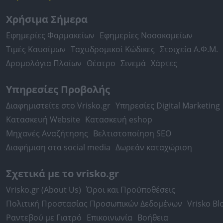
Χρήσιμα Σήμερα
Εφημερίες Φαρμακείων
Εφημερίες Νοσοκομείων
Τιμές Καυσίμων
Ταχυδρομικοί Κώδικες
Στοιχεία Α.Φ.Μ.
Δρομολόγια Πλοίων
Θέατρο
Σινεμά
Χάρτες
Υπηρεσίες Προβολής
Διαφημιστείτε στο Vrisko.gr
Υπηρεσίες Digital Marketing
Κατασκευή Website
Κατασκευή eshop
Μηχανές Αναζήτησης
Βελτιστοποίηση SEO
Διαφήμιση στα social media
Δωρεάν καταχώριση
Σχετικά με το vrisko.gr
Vrisko.gr (About Us)
Όροι και Προϋποθέσεις
Πολιτική Προστασίας Προσωπικών Δεδομένων
Vrisko Bl
Ραντεβού με Γιατρό
Επικοινωνία
Βοήθεια