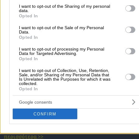
to Google and its third-party tags to use your data for below speci
I want to opt-out of the Sharing of my personal
data.
purposes in below Google consent section.
Αρχική
>
Νομός ΑΤΤΙΚΗΣ
>
Άλιμος
>
Κατοικίδια Ζώα
>
Εκπαίδευσ
Opted In
Σκύλων
I want to opt-out of the Sale of my Personal
Data.
Opted In
Δημοφιλείς Αναζητήσεις
Μετακομίσεις & Μεταφορές
Κλειδιά & Κλειδαριές
Γιατρ
I want to opt-out of processing my Personal
Data for Targeted Advertising.
Ψυχολόγοι
Παιδικοί Σταθμοί
Οδοντίατροι
Opted In
Συνεργεία Αυτοκινήτων
I want to opt-out of Collection, Use, Retention,
Υδραυλικοί - Υδραυλικές Εγκαταστάσεις
Sale, and/or Sharing of my Personal Data that
Is Unrelated with the Purposes for which it was
collected.
περισσότερα >>
Opted In
Τοπική Αναζήτηση
Google consents
Αθήνα
Θεσσαλονίκη
Πάτρα
Λάρισα
Ηράκλειο
Ιωάννιν
CONFIRM
Περιστέρι
Καβάλα
Τρίπολη
Καλλιθέα
Σέρρες
Ρόδος
Πειραιάς
Κέρκυρα
Χανιά
Καλαμάτα
περισσότερα >>