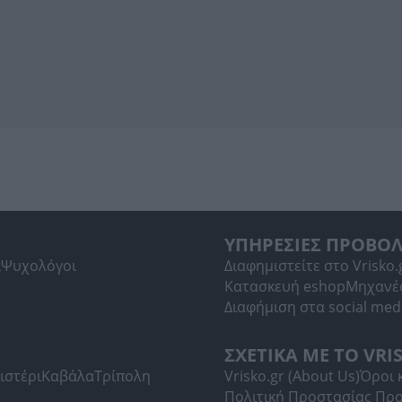
ΥΠΗΡΕΣΙΕΣ ΠΡΟΒΟ
ί
Ψυχολόγοι
Διαφημιστείτε στο Vrisko.
Κατασκευή eshop
Μηχανέ
Διαφήμιση στα social med
ΣΧΕΤΙΚΑ ΜΕ ΤΟ VRI
ιστέρι
Καβάλα
Τρίπολη
Vrisko.gr (About Us)
Όροι 
Πολιτική Προστασίας Πρ