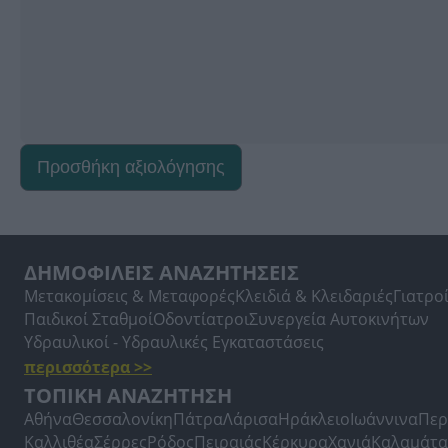
Προσθήκη αξιολόγησης
ΔΗΜΟΦΙΛΕΙΣ ΑΝΑΖΗΤΗΣΕΙΣ
Μετακομίσεις & Μεταφορές
Κλειδιά & Κλειδαριές
Γιατρο
Παιδικοί Σταθμοί
Οδοντίατροι
Συνεργεία Αυτοκινήτων
Υδραυλικοί - Υδραυλικές Εγκαταστάσεις
περισσότερα >>
ΤΟΠΙΚΗ ΑΝΑΖΗΤΗΣΗ
Αθήνα
Θεσσαλονίκη
Πάτρα
Λάρισα
Ηράκλειο
Ιωάννινα
Περ
Καλλιθέα
Σέρρες
Ρόδος
Πειραιάς
Κέρκυρα
Χανιά
Καλαμάτα