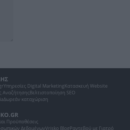
ΛΗΣ
gr
Υπηρεσίες Digital Marketing
Κατασκευή Website
ς Αναζήτησης
Βελτιστοποίηση SEO
ia
Δωρεάν καταχώριση
SKO.GR
και Προϋποθέσεις
οσωπικών Δεδομένων
Vrisko Blog
Ραντεβού με Γιατρό