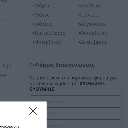
 το
Μάρτιος
Απρίλιος
Μάιος
Ιούνιος
ση.
Ιούλιος
Αύγουστος
Σεπτέμβριος
Οκτώβριος
Νοέμβριος
Δεκέμβριος
Φόρμα Επικοινωνίας
ι την
του
Συμπληρώστε την παρακάτω φόρμα για
να επικοινωνήσετε με:
ΚΛΩΘΑΚΗΣ
ΕΥΘΥΜΙΟΣ
πως
).
ων
εργαζόμαστε