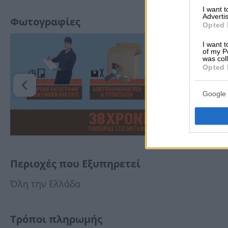
I want 
Advertis
Φωτογραφίες
Opted 
I want t
of my P
was col
Opted 
Google 
Περιοχές που Εξυπηρετεί
Όλη την Ελλάδα
Τρόποι πληρωμής