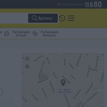
Με τη δύναμη του
Βρίσκω
με
Πρόγραμμα
Πρόγραμμα
Σινεμά
Θεάτρου
–