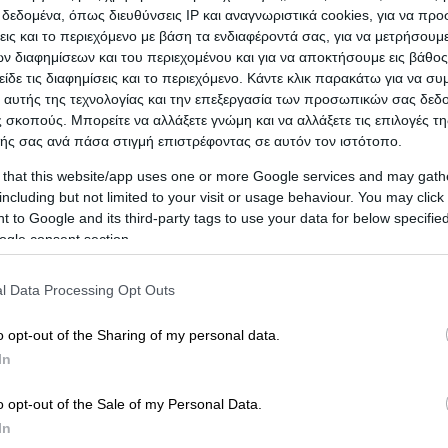
υναρμολόγηση αυτών.
εδομένα, όπως διευθύνσεις IP και αναγνωριστικά cookies, για να πρ
σεις και το περιεχόμενο με βάση τα ενδιαφέροντά σας, για να μετρήσουμ
 διαφημίσεων και του περιεχομένου και για να αποκτήσουμε εις βάθο
τα αντικείμενά σας με τον τρόπο που εσείς επιθυμεί
είδε τις διαφημίσεις και το περιεχόμενο. Κάντε κλικ παρακάτω για να σ
 την υπηρεσία μεταφοράς μας.
 αυτής της τεχνολογίας και την επεξεργασία των προσωπικών σας δεδ
 σκοπούς. Μπορείτε να αλλάξετε γνώμη και να αλλάξετε τις επιλογές τη
ής σας ανά πάσα στιγμή επιστρέφοντας σε αυτόν τον ιστότοπο.
νεται με τη μεταφορά – παράδοση και συναρμολόγη
 that this website/app uses one or more Google services and may gath
ια και υπευθυνότητα εκπληρώνουμε το σύνολο των
including but not limited to your visit or usage behaviour. You may click 
 to Google and its third-party tags to use your data for below specifi
ogle consent section.
ύ μηχανήματος
res Μεταφορες,
Μετακομιση Μετακομισεις Metakomi
l Data Processing Opt Outs
ναρμολογηση Επιπλων,
Μικρομεταφορες Μικρομετα
o opt-out of the Sharing of my personal data.
ολογηση Συσκευων,
Συσκευασια,
Επιπλο Επιπλα Epi
In
σματος,
Μετακομιση Με Ανυψωτικο,
Μετακομιση Με
o opt-out of the Sale of my Personal Data.
In