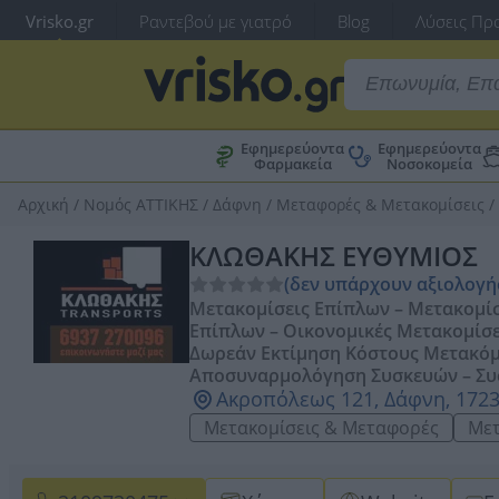
Vrisko.gr
Ραντεβού με γιατρό
Blog
Λύσεις Προ
Εφημερεύοντα
Εφημερεύοντα
Φαρμακεία
Νοσοκομεία
Αρχική
/
Νομός ΑΤΤΙΚΗΣ
/
Δάφνη
/
Μεταφορές & Μετακομίσεις
/
ΚΛΩΘΑΚΗΣ ΕΥΘΥΜΙΟΣ
(δεν υπάρχουν αξιολογή
Μετακομίσεις Επίπλων – Μετακομί
Επίπλων – Οικονομικές Μετακομίσε
Δωρεάν Εκτίμηση Κόστους Μετακόμι
Αποσυναρμολόγηση Συσκευών – Συ
Ακροπόλεως 121, Δάφνη, 1723
Μετακομίσεις & Μεταφορές
Μετ