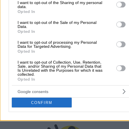
to Google and its third-party tags to use your data for below speci
I want to opt-out of the Sharing of my personal
data.
purposes in below Google consent section.
Μήνες Λειτουργίας
Opted In
Ιανουάριος
I want to opt-out of the Sale of my Personal
Data.
Φεβρουάριος
Opted In
Μάρτιος
I want to opt-out of processing my Personal
Απρίλιος
Data for Targeted Advertising.
Μάιος
Opted In
Ιούνιος
I want to opt-out of Collection, Use, Retention,
Ιούλιος
Sale, and/or Sharing of my Personal Data that
Is Unrelated with the Purposes for which it was
Αύγουστος
collected.
Σεπτέμβριος
Opted In
Οκτώβριος
Google consents
Νοέμβριος
Δεκέμβριος
CONFIRM
Προσθήκη Αξιολόγησης