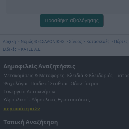
Προσθήκη αξιολόγησης
Αρχική
>
Νομός ΘΕΣΣΑΛΟΝΙΚΗΣ
>
Σίνδος
>
Κατασκευές
>
Πόρτες
Ειδικές
>
ΚΑΤΕΕ Α.Ε.
Δημοφιλείς Αναζητήσεις
Μετακομίσεις & Μεταφορές
Κλειδιά & Κλειδαριές
Γιατρ
Ψυχολόγοι
Παιδικοί Σταθμοί
Οδοντίατροι
Συνεργεία Αυτοκινήτων
Υδραυλικοί - Υδραυλικές Εγκαταστάσεις
περισσότερα >>
Τοπική Αναζήτηση