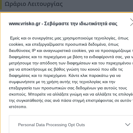
Ωράριο Λειτουργίας
Δευτέρα εώς Παρασκευή από 08:00 έως 16:30.
www.vrisko.gr -
Σεβόμαστε την ιδιωτικότητά σας
Περιοχές που Εξυπηρετεί
Εμείς και οι συνεργάτες μας χρησιμοποιούμε τεχνολογίες, όπως
Όλη την Ελλάδα
cookies, και επεξεργαζόμαστε προσωπικά δεδομένα, όπως
διευθύνσεις IP και αναγνωριστικά cookies, για να προσαρμόζουμε τ
Τρόποι πληρωμής
διαφημίσεις και το περιεχόμενο με βάση τα ενδιαφέροντά σας, για 
μετρήσουμε την απόδοση των διαφημίσεων και του περιεχομένου 
για να αποκτήσουμε εις βάθος γνώση του κοινού που είδε τις
Με πιστωτική κάρτα
διαφημίσεις και το περιεχόμενο. Κάντε κλικ παρακάτω για να
Με μετρητά στην έδρα της επιχείρησης
συμφωνήσετε με τη χρήση αυτής της τεχνολογίας και την
Πιστωτικές Κάρτες
επεξεργασία των προσωπικών σας δεδομένων για αυτούς τους
σκοπούς. Μπορείτε να αλλάξετε γνώμη και να αλλάξετε τις επιλογέ
της συγκατάθεσής σας ανά πάσα στιγμή επιστρέφοντας σε αυτόν 
ιστότοπο.
Διακρίσεις - Βραβεία - Πιστοποιήσεις (Αward
Please note that this website/app uses one or more Google servic
and may gather and store information including but not limited to
Personal Data Processing Opt Outs
ISO 9001:2015
your visit or usage behaviour. You may click to grant or deny cons