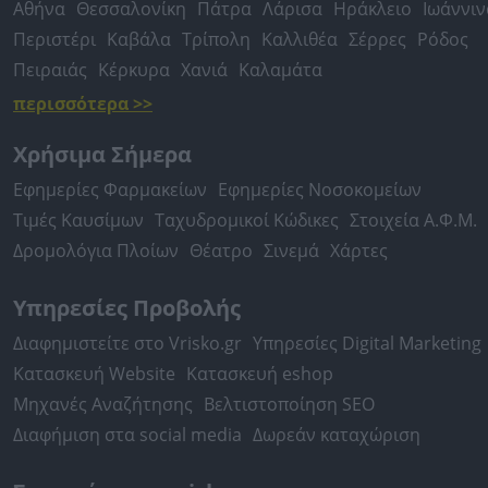
Αθήνα
Θεσσαλονίκη
Πάτρα
Λάρισα
Ηράκλειο
Ιωάννιν
Περιστέρι
Καβάλα
Τρίπολη
Καλλιθέα
Σέρρες
Ρόδος
Πειραιάς
Κέρκυρα
Χανιά
Καλαμάτα
περισσότερα >>
Χρήσιμα Σήμερα
Εφημερίες Φαρμακείων
Εφημερίες Νοσοκομείων
Τιμές Καυσίμων
Ταχυδρομικοί Κώδικες
Στοιχεία Α.Φ.Μ.
Δρομολόγια Πλοίων
Θέατρο
Σινεμά
Χάρτες
Υπηρεσίες Προβολής
Διαφημιστείτε στο Vrisko.gr
Υπηρεσίες Digital Marketing
Κατασκευή Website
Κατασκευή eshop
Μηχανές Αναζήτησης
Βελτιστοποίηση SEO
Διαφήμιση στα social media
Δωρεάν καταχώριση