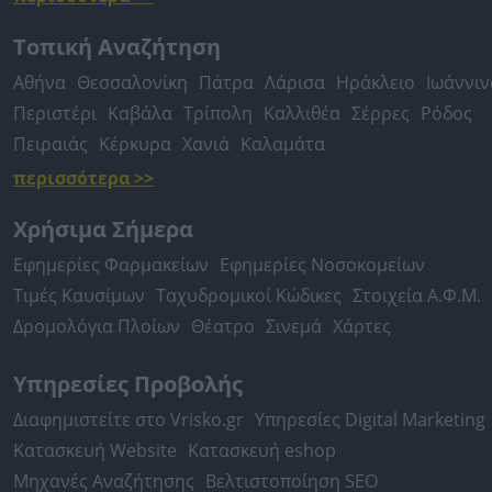
Τοπική Αναζήτηση
Αθήνα
Θεσσαλονίκη
Πάτρα
Λάρισα
Ηράκλειο
Ιωάννιν
Περιστέρι
Καβάλα
Τρίπολη
Καλλιθέα
Σέρρες
Ρόδος
Πειραιάς
Κέρκυρα
Χανιά
Καλαμάτα
περισσότερα >>
Χρήσιμα Σήμερα
Εφημερίες Φαρμακείων
Εφημερίες Νοσοκομείων
Τιμές Καυσίμων
Ταχυδρομικοί Κώδικες
Στοιχεία Α.Φ.Μ.
Δρομολόγια Πλοίων
Θέατρο
Σινεμά
Χάρτες
Υπηρεσίες Προβολής
Διαφημιστείτε στο Vrisko.gr
Υπηρεσίες Digital Marketing
Κατασκευή Website
Κατασκευή eshop
Μηχανές Αναζήτησης
Βελτιστοποίηση SEO