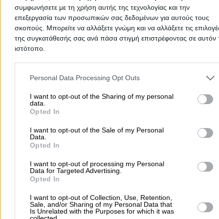
Προσθήκη Αξιολόγησης
συμφωνήσετε με τη χρήση αυτής της τεχνολογίας και την
επεξεργασία των προσωπικών σας δεδομένων για αυτούς τους
σκοπούς. Μπορείτε να αλλάξετε γνώμη και να αλλάξετε τις επιλογέ
της συγκατάθεσής σας ανά πάσα στιγμή επιστρέφοντας σε αυτόν 
ιστότοπο.
Please note that this website/app uses one or more Google servic
and may gather and store information including but not limited to
Personal Data Processing Opt Outs
your visit or usage behaviour. You may click to grant or deny cons
to Google and its third-party tags to use your data for below speci
I want to opt-out of the Sharing of my personal
Δεν υπάρχουν ακόμα αξιολογήσεις
data.
purposes in below Google consent section.
Opted In
Αυτός ο επαγγελματίας δεν έχει λάβει ακόμα καμία
αξιολόγηση. Γίνετε ο πρώτος που θα μοιραστεί την εμπε
I want to opt-out of the Sale of my Personal
του και βοηθήστε άλλους χρήστες να κάνουν τη σωστή
Data.
επιλογή!
Opted In
I want to opt-out of processing my Personal
Data for Targeted Advertising.
Opted In
I want to opt-out of Collection, Use, Retention,
Sale, and/or Sharing of my Personal Data that
Is Unrelated with the Purposes for which it was
collected.