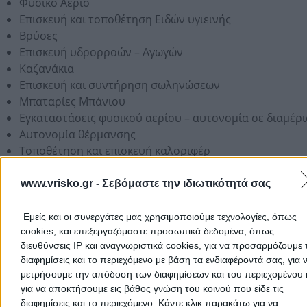
Φυσικό Αέριο
Επισκευή και τοποθέτηση Ειδών υγιεινής
Βρύσες
Επισκευή υδρορροών – Αγωγών
Καζανάκια
Επισκευή και συντήρηση σωληνώσεων
Μπαταρίες Μπάνιου
Εγκαταστάσεις φυσικού αερίου – αυτονομία σε διαμέρ
Αυτονομία θέρμανσης
Τοποθέτηση και επισκευή καλοριφέρ
Ανακαινίσεις μπάνιου
Εγκατάσταση θερμοσίφωνα & ηλιακού θερμοσίφωνα
www.vrisko.gr -
Σεβόμαστε την ιδιωτικότητά σας
Εμείς και οι συνεργάτες μας χρησιμοποιούμε τεχνολογίες, όπως
cookies, και επεξεργαζόμαστε προσωπικά δεδομένα, όπως
Στοιχεία Αναζήτησης:
Ανακαινιση Μπανιου Μπανιων,
διευθύνσεις IP και αναγνωριστικά cookies, για να προσαρμόζουμε τ
Ανακαινιση Κουζινας,
Διαρροη Διαρροες,
Υδραυλικος,
Αλλ
διαφημίσεις και το περιεχόμενο με βάση τα ενδιαφέροντά σας, για 
Σιφωνιου,
Υδραυλικες Βλαβες,
Επισκευη Σωληνωσεων,
μετρήσουμε την απόδοση των διαφημίσεων και του περιεχομένου 
Εγκατασταση Φυσικου Αεριου,
Θερμανση Με Φυσικο Αερ
για να αποκτήσουμε εις βάθος γνώση του κοινού που είδε τις
διαφημίσεις και το περιεχόμενο. Κάντε κλικ παρακάτω για να