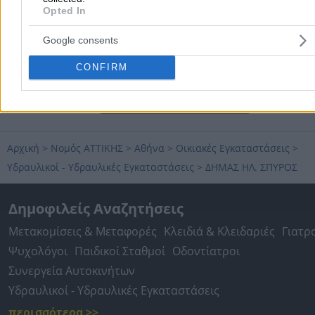
Opted In
Google consents
CONFIRM
Προσθήκη αξιολόγησης
Αρχική
>
Νομός ΑΤΤΙΚΗΣ
>
Αθήνα
>
Οικιακές Εγκαταστάσεις
>
Υδραυλικοί - Υδραυλικές Εγκαταστάσεις
>
ΔΗΜΑΣ ΗΛ. ΣΠΥΡΟΣ
Δημοφιλείς Αναζητήσεις
Μετακομίσεις & Μεταφορές
Κλειδιά & Κλειδαριές
Γιατρ
Ψυχολόγοι
Παιδικοί Σταθμοί
Οδοντίατροι
Συνεργεία Αυτοκινήτων
Υδραυλικοί - Υδραυλικές Εγκαταστάσεις
περισσότερα >>