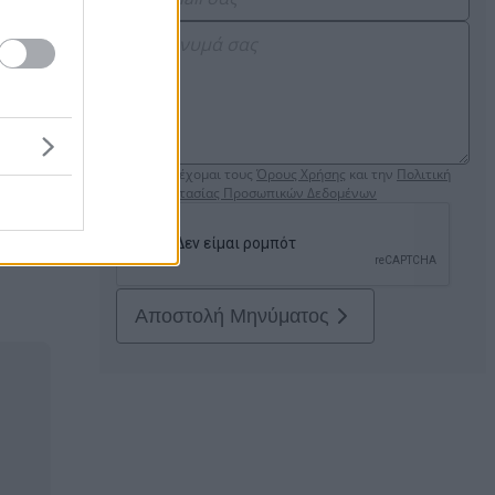
Αποδέχομαι τους
Όρους Χρήσης
και την
Πολιτική
Προστασίας Προσωπικών Δεδομένων
του
Αποστολή Μηνύματος