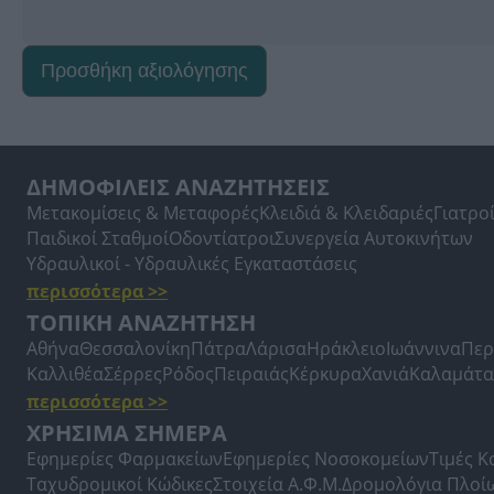
Προσθήκη αξιολόγησης
ΔΗΜΟΦΙΛΕΙΣ ΑΝΑΖΗΤΗΣΕΙΣ
Μετακομίσεις & Μεταφορές
Κλειδιά & Κλειδαριές
Γιατρο
Παιδικοί Σταθμοί
Οδοντίατροι
Συνεργεία Αυτοκινήτων
Υδραυλικοί - Υδραυλικές Εγκαταστάσεις
περισσότερα >>
ΤΟΠΙΚΗ ΑΝΑΖΗΤΗΣΗ
Αθήνα
Θεσσαλονίκη
Πάτρα
Λάρισα
Ηράκλειο
Ιωάννινα
Περ
Καλλιθέα
Σέρρες
Ρόδος
Πειραιάς
Κέρκυρα
Χανιά
Καλαμάτα
περισσότερα >>
ΧΡΗΣΙΜΑ ΣΗΜΕΡΑ
Εφημερίες Φαρμακείων
Εφημερίες Νοσοκομείων
Τιμές 
Ταχυδρομικοί Κώδικες
Στοιχεία Α.Φ.Μ.
Δρομολόγια Πλοί