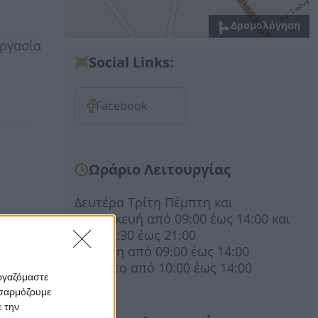
Δρομολόγηση
εργασία
Social Links:
Facebook
Ωράριο Λειτουργίας
Δευτέρα Τρίτη Πέμπτη και
Παρασκευή από 09:00 έως 14:00 και
από 17:30 έως 21:00
Τετάρτη από 09:00 έως 14:00
Σάββατο από 10:00 έως 14:00
εργαζόμαστε
οσαρμόζουμε
ε την