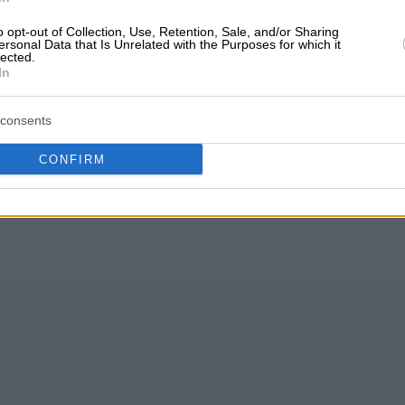
o opt-out of Collection, Use, Retention, Sale, and/or Sharing
ersonal Data that Is Unrelated with the Purposes for which it
lected.
In
consents
 ακόμα αξιολογήσεις
CONFIRM
ιολόγηση. Γίνετε ο πρώτος που θα μοιραστεί την εμπειρία 
ιλογή!