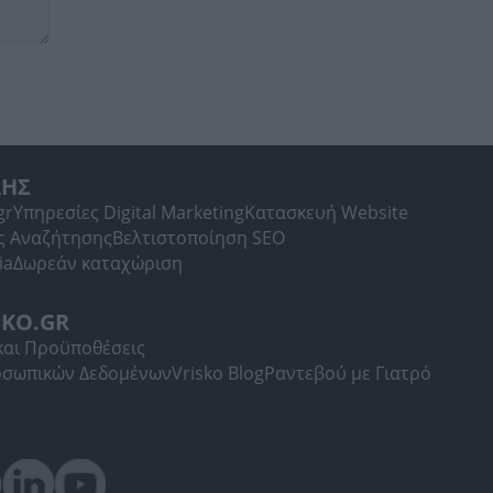
ΛΗΣ
gr
Υπηρεσίες Digital Marketing
Κατασκευή Website
ς Αναζήτησης
Βελτιστοποίηση SEO
ia
Δωρεάν καταχώριση
SKO.GR
και Προϋποθέσεις
οσωπικών Δεδομένων
Vrisko Blog
Ραντεβού με Γιατρό