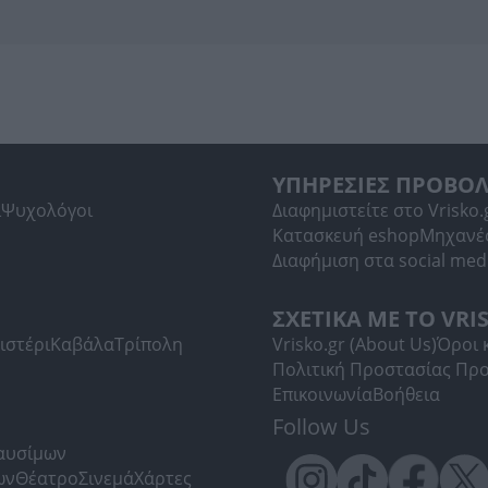
ΥΠΗΡΕΣΙΕΣ ΠΡΟΒΟ
ί
Ψυχολόγοι
Διαφημιστείτε στο Vrisko.
Κατασκευή eshop
Μηχανέ
Διαφήμιση στα social med
ΣΧΕΤΙΚΑ ΜΕ ΤΟ VRI
ιστέρι
Καβάλα
Τρίπολη
Vrisko.gr (About Us)
Όροι 
Πολιτική Προστασίας Πρ
Επικοινωνία
Βοήθεια
Follow Us
Καυσίμων
ων
Θέατρο
Σινεμά
Χάρτες