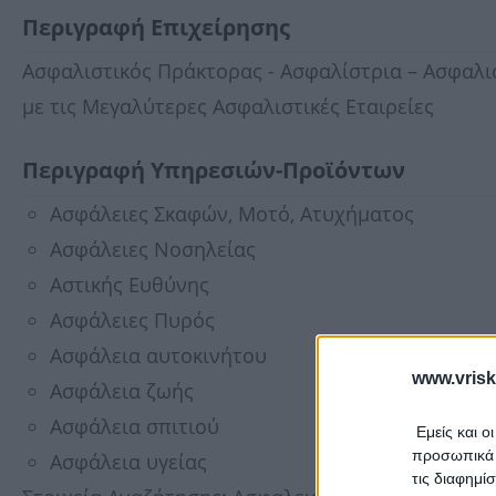
Περιγραφή Επιχείρησης
Ασφαλιστικός Πράκτορας - Ασφαλίστρια – Ασφαλι
με τις Μεγαλύτερες Ασφαλιστικές Εταιρείες
Περιγραφή Υπηρεσιών-Προϊόντων
Ασφάλειες Σκαφών, Μοτό, Ατυχήματος
Ασφάλειες Νοσηλείας
Αστικής Ευθύνης
Ασφάλειες Πυρός
Ασφάλεια αυτοκινήτου
www.vrisk
Ασφάλεια ζωής
Ασφάλεια σπιτιού
Εμείς και ο
προσωπικά δ
Ασφάλεια υγείας
τις διαφημί