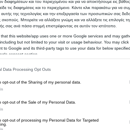
τυχηματος Νοσηλειας,
Αστικης Ευθυνης,
Ασφαλειες 
 διαφημίσεων και του περιεχομένου και για να αποκτήσουμε εις βάθο
είδε τις διαφημίσεις και το περιεχόμενο. Κάντε κλικ παρακάτω για να σ
 Υγειας
 αυτής της τεχνολογίας και την επεξεργασία των προσωπικών σας δεδ
 σκοπούς. Μπορείτε να αλλάξετε γνώμη και να αλλάξετε τις επιλογές τη
ής σας ανά πάσα στιγμή επιστρέφοντας σε αυτόν τον ιστότοπο.
 that this website/app uses one or more Google services and may gath
ίας
including but not limited to your visit or usage behaviour. You may click 
 to Google and its third-party tags to use your data for below specifi
ogle consent section.
l Data Processing Opt Outs
o opt-out of the Sharing of my personal data.
In
o opt-out of the Sale of my Personal Data.
In
to opt-out of processing my Personal Data for Targeted
ing.
In