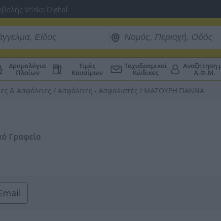
βολής Vrisko Digital
Δρομολόγια
Τιμές
Ταχυδρομικοί
Αναζήτηση 
Πλοίων
Καυσίμων
Κώδικες
Α.Φ.Μ.
ες & Ασφάλειες
/
Ασφάλειες - Ασφαλιστές
/
ΜΑΣΟΥΡΗ ΓΙΑΝΝΑ
κό Γραφείο
Email