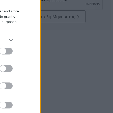
er and store
Αποστολή Μηνύματος
to grant or
ed purposes
ισμος
κηση