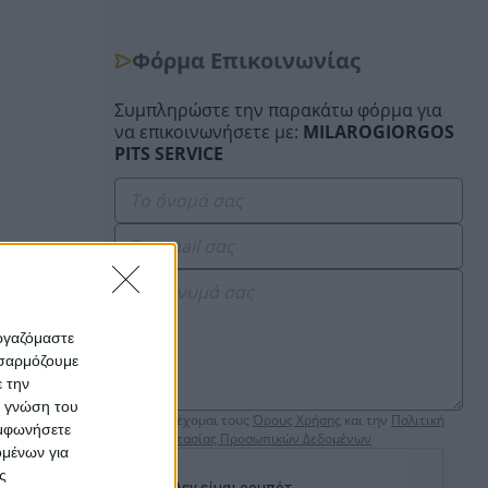
Φόρμα Επικοινωνίας
Συμπληρώστε την παρακάτω φόρμα για
να επικοινωνήσετε με:
MILAROGIORGOS
PITS SERVICE
εργαζόμαστε
οσαρμόζουμε
ε την
ς γνώση του
Αποδέχομαι τους
Όρους Χρήσης
και την
Πολιτική
υμφωνήσετε
Προστασίας Προσωπικών Δεδομένων
ομένων για
ς