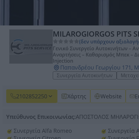
MILAROGIORGOS PITS S
(δεν υπάρχουν αξιολογή
Γενικό Συνεργείο Αυτοκινήτων – Αν
Αναρτήσεις – Καθαρισμός Μπεκ – Δ
Injection
Παπανδρέου Γεωργίου 171, Μ
Συνεργεία Αυτοκινήτων
Μεταχε
2102852250
Χάρτης
Website
E
Υπεύθυνος Επικοινωνίας:
ΑΠΟΣΤΟΛΟΣ ΜΗΛΑΡΟΓΙΩΡ
Συνεργεία Alfa Romeo
Συνεργεία 
Συνεργεία Citroen
Συνεργεία F