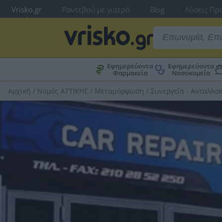
Vrisko.gr
Ραντεβού με γιατρό
Blog
Λύσεις Προ
Εφημερεύοντα
Εφημερεύοντα
Φαρμακεία
Νοσοκομεία
Αρχική
/
Νομός ΑΤΤΙΚΗΣ
/
Μεταμόρφωση
/
Συνεργεία - Ανταλλα