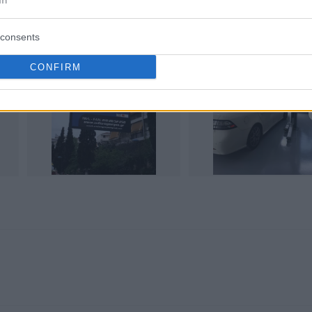
In
consents
CONFIRM