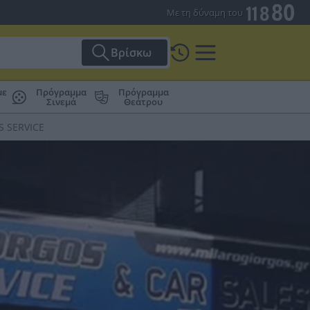
Με τη δύναμη του
Βρίσκω
με
Πρόγραμμα
Πρόγραμμα
Σινεμά
Θεάτρου
S SERVICE