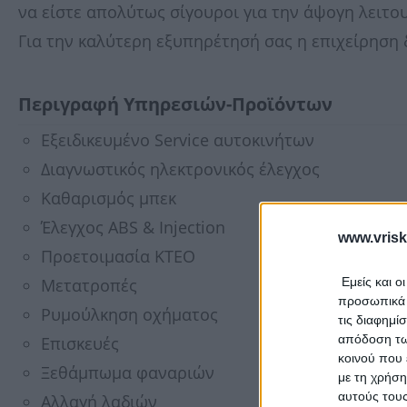
να είστε απολύτως σίγουροι για την άψογη λειτο
Για την καλύτερη εξυπηρέτησή σας η επιχείρηση 
Περιγραφή Υπηρεσιών-Προϊόντων
Εξειδικευμένο Service αυτοκινήτων
Διαγνωστικός ηλεκτρονικός έλεγχος
Καθαρισμός μπεκ
Έλεγχος ABS & Injection
www.vrisk
Προετοιμασία ΚΤΕΟ
Μετατροπές
Εμείς και ο
προσωπικά δ
Ρυμούλκηση οχήματος
τις διαφημί
απόδοση των
Επισκευές
κοινού που 
Ξεθάμπωμα φαναριών
με τη χρήση
αυτούς τους
Αλλαγή λαδιών