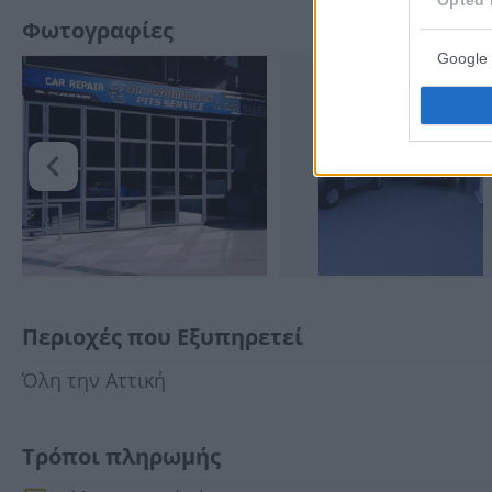
Opted 
Φωτογραφίες
Google 
Περιοχές που Εξυπηρετεί
Όλη την Αττική
Τρόποι πληρωμής