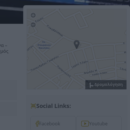
α –
σμός
Δρομολόγηση
Social Links:
Facebook
Youtube