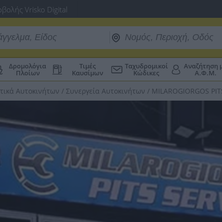
βολής Vrisko Digital
Δρομολόγια
Τιμές
Ταχυδρομικοί
Αναζήτηση 
Πλοίων
Καυσίμων
Κώδικες
Α.Φ.Μ.
κτικά Αυτοκινήτων
/
Συνεργεία Αυτοκινήτων
/
MILAROGIORGOS PIT