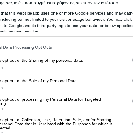
ής σας ανά πάσα στιγμή επιστρέφοντας σε αυτόν τον ιστότοπο.
 that this website/app uses one or more Google services and may gath
including but not limited to your visit or usage behaviour. You may click 
 to Google and its third-party tags to use your data for below specifi
ogle consent section.
l Data Processing Opt Outs
o opt-out of the Sharing of my personal data.
In
κινητων,
Διαγνωστικος Ηλεκτρονικος Ελεγχος,
Καθαρ
o opt-out of the Sale of my Personal Data.
Ε. Ο.,
Μετατροπες Αναρτησεων Αναρτησης,
Ρυμουλ
In
ιων,
Αλλαγη Λαδιων,
Υαλοκαθαριστηρες,
Μπαταριες
to opt-out of processing my Personal Data for Targeted
κα Καινουργια,
Ανταλλακτικα Μεταχειρισμενα
ing.
In
o opt-out of Collection, Use, Retention, Sale, and/or Sharing
ersonal Data that Is Unrelated with the Purposes for which it
lected.