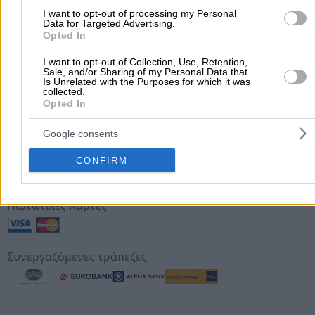
Αποστολή σε όλη την Ελλάδα
I want to opt-out of processing my Personal
Data for Targeted Advertising.
Opted In
Τρόποι πληρωμής
I want to opt-out of Collection, Use, Retention,
Sale, and/or Sharing of my Personal Data that
Με πιστωτική κάρτα
Is Unrelated with the Purposes for which it was
collected.
Με χρεωστική
Opted In
Με αντικαταβολή
Με μετρητά στην έδρα της επιχείρησης
Google consents
Κατάθεση σε τραπεζικό λογαριασμό
CONFIRM
Πιστωτικές Κάρτες
Συνεργαζόμενες τράπεζες