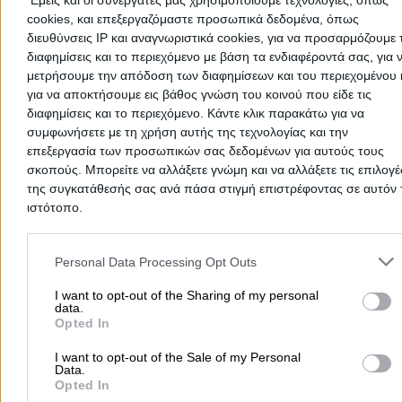
Εμείς και οι συνεργάτες μας χρησιμοποιούμε τεχνολογίες, όπως
Τοποθέτηση κλιματισμού σε αυτοκινούμενα & τροχόσ
cookies, και επεξεργαζόμαστε προσωπικά δεδομένα, όπως
Ανταλλακτικά – E-shop
διευθύνσεις IP και αναγνωριστικά cookies, για να προσαρμόζουμε τ
διαφημίσεις και το περιεχόμενο με βάση τα ενδιαφέροντά σας, για 
μετρήσουμε την απόδοση των διαφημίσεων και του περιεχομένου 
Στοιχεία Αναζήτησης:
Ανταλλακτικα Τροχοσπιτων,
Σκηνε
για να αποκτήσουμε εις βάθος γνώση του κοινού που είδε τις
διαφημίσεις και το περιεχόμενο. Κάντε κλικ παρακάτω για να
Τροχοσπιτων,
Service Τροχοσπιτων,
Αυτοκινουμενα,
Ειδη
συμφωνήσετε με τη χρήση αυτής της τεχνολογίας και την
Camping,
Van,
Τροχοσκηνες,
Αξεσουαρ Τροχοσπιτων,
επεξεργασία των προσωπικών σας δεδομένων για αυτούς τους
Εξοπλισμος Καμπινγκ,
Σκηνες Οροφης Αυτοκινητου
σκοπούς. Μπορείτε να αλλάξετε γνώμη και να αλλάξετε τις επιλογέ
της συγκατάθεσής σας ανά πάσα στιγμή επιστρέφοντας σε αυτόν 
ιστότοπο.
Please note that this website/app uses one or more Google servic
Ωράριο Λειτουργίας
and may gather and store information including but not limited to
Personal Data Processing Opt Outs
your visit or usage behaviour. You may click to grant or deny cons
Δευτέρα έως Παρασκευή από 09:00 έως 20:00
to Google and its third-party tags to use your data for below speci
I want to opt-out of the Sharing of my personal
data.
Σάββατο από 09:00 έως 17:00 (από 1/5 έως 30/10)
purposes in below Google consent section.
Opted In
Σάββατο από 09:00 έως 15:00 (από 1/11 έως 30/4).
I want to opt-out of the Sale of my Personal
Data.
Περιοχές που Εξυπηρετεί
Opted In