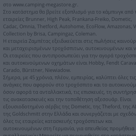
στο www.camping-megastore.gr.
Στο κατάστημα θα βρείτε εξοπλισμό για το κάμπινγκ από 
εταιρείες Brunner, High Peak, Frankana-Freiko, Dometic,
Cadac, Omnia, Thetford, Autohome, EcoFlow, Amazonas, 
Collection by Brisa, Campingaz, Coleman.
Η εταιρεία Ζαμπέτας εξειδικεύεται στις πωλήσεις καινού
και μεταχειρισμένων τροχόσπιτων, αυτοκινουμένων και v
Οι εταιρείες που αντιπροσωπεύει για την αγορά τροχόσπ
και αυτοκινούμενων οχημάτων είναι Hobby, Fendt Carava
Carado, Bürstner, Niewiadow.
Σήμερα, με 45 χρόνια, πλέον, εμπειρίας, καλύπτει όλες τις
ανάγκες που αφορούν στο τροχόσπιτο και το αυτοκινούμ
όσον αφορά τα ανταλλακτικά, τις επισκευές, τη συντήρησ
τις ανακατασκευές και την τοποθέτηση αξεσουάρ. Είναι
εξουσιοδοτημένο σέρβις της Dometic, της Theford, της A
της Goldschmitt στην Ελλάδα και συνεργάζεται με σχεδό
όλες τις εταιρείες κατασκευής τροχόσπιτων και
αυτοκινουμένων στη Γερμανία, για απευθείας προμήθεια
ανταλλακτικών.Μπορείτε να περιηγηθείτε στο κατάστημα