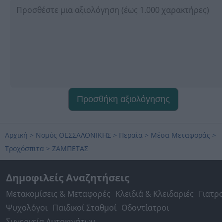
Προσθήκη αξιολόγησης
Αρχική
>
Νομός ΘΕΣΣΑΛΟΝΙΚΗΣ
>
Περαία
>
Μέσα Μεταφοράς
>
Τροχόσπιτα
>
ΖΑΜΠΕΤΑΣ
Δημοφιλείς Αναζητήσεις
Μετακομίσεις & Μεταφορές
Κλειδιά & Κλειδαριές
Γιατρ
Ψυχολόγοι
Παιδικοί Σταθμοί
Οδοντίατροι
Συνεργεία Αυτοκινήτων