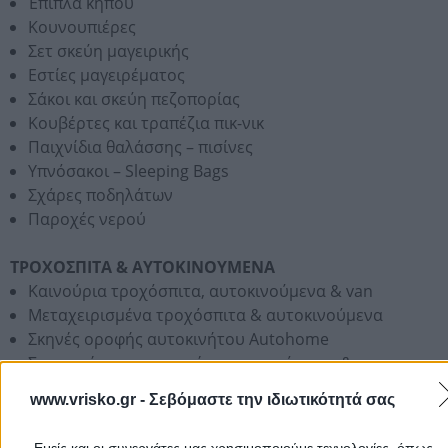
Έπιπλα κήπου
Κουνουπιέρες
Σετ σκεύη μαγειρικής
Εστίες μαγειρέματος
Σάκοι και σκεύη πεζοπορίας
Κουβέρτες και τραπέζια πικ-νικ
Παιχνίδια θαλάσσης – πισίνες
Υπνόσακοι – Sleeping Bags
Σχάρες ποδηλάτων
Παροχές νερού
ΤΡΟΧΟΣΠΙΤΑ & ΑΥΤΟΚΙΝΟΥΜΕΝΑ
Καινούρια τροχόσπιτα, αυτοκινούμενα & van
Μεταχειρισμένα τροχόσπιτα & αυτοκινούμενα
Σκηνές οροφής αυτοκινήτου Autohome
Συνεργείο για επισκευές στα τροχόσπιτα & τα
αυτοκινούμενα
www.vrisko.gr -
Σεβόμαστε την ιδιωτικότητά σας
Κατασκευές / Μετατροπές Van αυτοκινήτων σε
αυτοκινούμενα