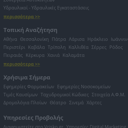
Υδραυλικοί - Υδραυλικές Εγκαταστάσεις
περισσότερα >>
Τοπική Αναζήτηση
Αθήνα
Θεσσαλονίκη
Πάτρα
Λάρισα
Ηράκλειο
Ιωάννιν
Περιστέρι
Καβάλα
Τρίπολη
Καλλιθέα
Σέρρες
Ρόδος
Πειραιάς
Κέρκυρα
Χανιά
Καλαμάτα
περισσότερα >>
Χρήσιμα Σήμερα
Εφημερίες Φαρμακείων
Εφημερίες Νοσοκομείων
Τιμές Καυσίμων
Ταχυδρομικοί Κώδικες
Στοιχεία Α.Φ.Μ.
Δρομολόγια Πλοίων
Θέατρο
Σινεμά
Χάρτες
Υπηρεσίες Προβολής
Διαφημιστείτε στο Vrisko.gr
Υπηρεσίες Digital Marketing