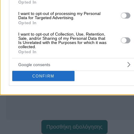
Opted In
I want to opt-out of processing my Personal
Δεν υπάρχουν ακόμα αξιολογήσεις
Data for Targeted Advertising.
Αυτός ο επαγγελματίας δεν έχει λάβει ακόμα καμία
Opted In
αξιολόγηση. Γίνετε ο πρώτος που θα μοιραστεί την εμπε
του και βοηθήστε άλλους χρήστες να κάνουν τη σωστή
I want to opt-out of Collection, Use, Retention,
Sale, and/or Sharing of my Personal Data that
επιλογή!
Is Unrelated with the Purposes for which it was
collected.
Opted In
Google consents
CONFIRM
Προσθήκη αξιολόγησης