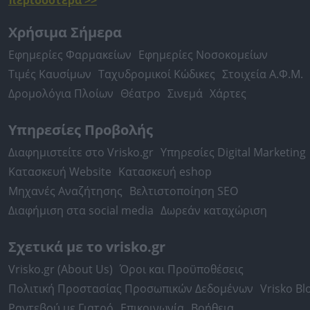
περισσότερα >>
Χρήσιμα Σήμερα
Εφημερίες Φαρμακείων
Εφημερίες Νοσοκομείων
Τιμές Καυσίμων
Ταχυδρομικοί Κώδικες
Στοιχεία Α.Φ.Μ.
Δρομολόγια Πλοίων
Θέατρο
Σινεμά
Χάρτες
Υπηρεσίες Προβολής
Διαφημιστείτε στο Vrisko.gr
Υπηρεσίες Digital Marketing
Κατασκευή Website
Κατασκευή eshop
Μηχανές Αναζήτησης
Βελτιστοποίηση SEO
Διαφήμιση στα social media
Δωρεάν καταχώριση
Σχετικά με το vrisko.gr
Vrisko.gr (About Us)
Όροι και Προϋποθέσεις
Πολιτική Προστασίας Προσωπικών Δεδομένων
Vrisko Bl
Ραντεβού με Γιατρό
Επικοινωνία
Βοήθεια