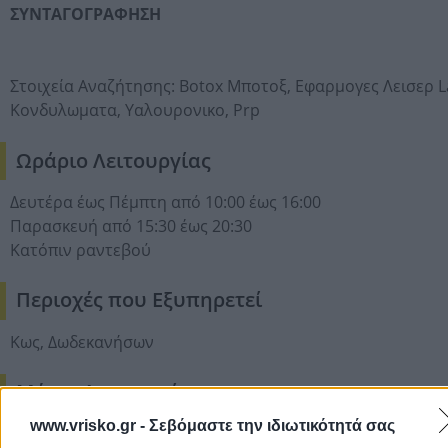
ΣΥΝΤΑΓΟΓΡΑΦΗΣΗ
Στοιχεία Αναζήτησης:
Botox Μποτοξ,
Εφαρμογες Λεισερ L
Κονδυλωματα,
Υαλουρονικο,
Prp
Ωράριο Λειτουργίας
Δευτέρα έως Πέμπτη από 10:00 έως 16:00
Παρασκευή από 15:30 έως 20:30
Κατόπιν ραντεβού
Περιοχές που Εξυπηρετεί
Κως, Δωδεκανήσων
Μήνες Λειτουργίας
www.vrisko.gr -
Σεβόμαστε την ιδιωτικότητά σας
Ιανουάριος