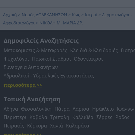
Αρχική
>
Νομός ΔΩΔΕΚΑΝΗΣΩΝ
>
Κως
>
Ιατροί
>
Δερματολόγοι -
Αφροδισιολόγοι
>
ΝΙΚΟΛΗ Μ. ΜΑΡΙΑ ΔΡ.
Δημοφιλείς Αναζητήσεις
Μετακομίσεις & Μεταφορές
Κλειδιά & Κλειδαριές
Γιατρ
Ψυχολόγοι
Παιδικοί Σταθμοί
Οδοντίατροι
Συνεργεία Αυτοκινήτων
Υδραυλικοί - Υδραυλικές Εγκαταστάσεις
περισσότερα >>
Τοπική Αναζήτηση
Αθήνα
Θεσσαλονίκη
Πάτρα
Λάρισα
Ηράκλειο
Ιωάννιν
Περιστέρι
Καβάλα
Τρίπολη
Καλλιθέα
Σέρρες
Ρόδος
Πειραιάς
Κέρκυρα
Χανιά
Καλαμάτα