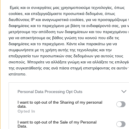
Φεβρουάριος
Εμείς και οι συνεργάτες μας χρησιμοποιούμε τεχνολογίες, όπως
Μάρτιος
cookies, και επεξεργαζόμαστε προσωπικά δεδομένα, όπως
Απρίλιος
διευθύνσεις IP και αναγνωριστικά cookies, για να προσαρμόζουμε τ
Μάιος
διαφημίσεις και το περιεχόμενο με βάση τα ενδιαφέροντά σας, για 
Ιούνιος
μετρήσουμε την απόδοση των διαφημίσεων και του περιεχομένου 
Ιούλιος
για να αποκτήσουμε εις βάθος γνώση του κοινού που είδε τις
Αύγουστος
διαφημίσεις και το περιεχόμενο. Κάντε κλικ παρακάτω για να
συμφωνήσετε με τη χρήση αυτής της τεχνολογίας και την
Σεπτέμβριος
επεξεργασία των προσωπικών σας δεδομένων για αυτούς τους
Οκτώβριος
σκοπούς. Μπορείτε να αλλάξετε γνώμη και να αλλάξετε τις επιλογέ
Νοέμβριος
της συγκατάθεσής σας ανά πάσα στιγμή επιστρέφοντας σε αυτόν 
Δεκέμβριος
ιστότοπο.
Please note that this website/app uses one or more Google servic
Προσθήκη Αξιολόγησης
and may gather and store information including but not limited to
Personal Data Processing Opt Outs
your visit or usage behaviour. You may click to grant or deny cons
to Google and its third-party tags to use your data for below speci
I want to opt-out of the Sharing of my personal
data.
purposes in below Google consent section.
Opted In
I want to opt-out of the Sale of my Personal
Data.