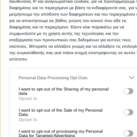
Κατόπιν ραντεβού.
διευθύνσεις IP και αναγνωριστικά cookies, για να προσαρμόζουμε τ
διαφημίσεις και το περιεχόμενο με βάση τα ενδιαφέροντά σας, για 
μετρήσουμε την απόδοση των διαφημίσεων και του περιεχομένου 
Περιοχές που Εξυπηρετεί
για να αποκτήσουμε εις βάθος γνώση του κοινού που είδε τις
διαφημίσεις και το περιεχόμενο. Κάντε κλικ παρακάτω για να
Αττική
συμφωνήσετε με τη χρήση αυτής της τεχνολογίας και την
επεξεργασία των προσωπικών σας δεδομένων για αυτούς τους
Τρόποι πληρωμής
σκοπούς. Μπορείτε να αλλάξετε γνώμη και να αλλάξετε τις επιλογέ
της συγκατάθεσής σας ανά πάσα στιγμή επιστρέφοντας σε αυτόν 
Με πιστωτική κάρτα
ιστότοπο.
Με μετρητά στην έδρα της επιχείρησης
Please note that this website/app uses one or more Google servic
Κατάθεση σε τραπεζικό λογαριασμό
and may gather and store information including but not limited to
Personal Data Processing Opt Outs
Με χρεωστική
your visit or usage behaviour. You may click to grant or deny cons
Μέσω IRIS
to Google and its third-party tags to use your data for below speci
I want to opt-out of the Sharing of my personal
data.
purposes in below Google consent section.
Πιστωτικές Κάρτες
Opted In
I want to opt-out of the Sale of my Personal
Data.
Συνεργαζόμενες τράπεζες
Opted In
I want to opt-out of processing my Personal
Data for Targeted Advertising.