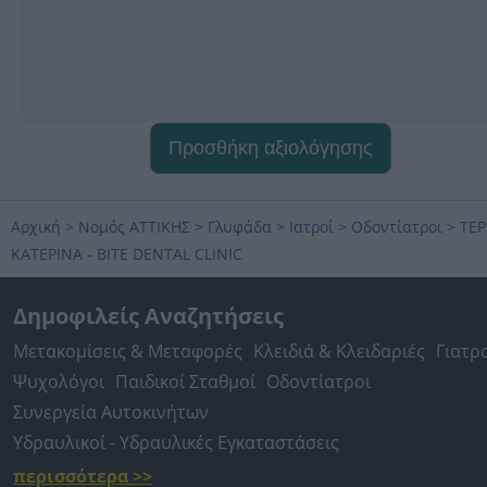
Προσθήκη αξιολόγησης
Αρχική
>
Νομός ΑΤΤΙΚΗΣ
>
Γλυφάδα
>
Ιατροί
>
Οδοντίατροι
>
ΤΕΡ
ΚΑΤΕΡΙΝΑ - BITE DENTAL CLINIC
Δημοφιλείς Αναζητήσεις
Μετακομίσεις & Μεταφορές
Κλειδιά & Κλειδαριές
Γιατρ
Ψυχολόγοι
Παιδικοί Σταθμοί
Οδοντίατροι
Συνεργεία Αυτοκινήτων
Υδραυλικοί - Υδραυλικές Εγκαταστάσεις
περισσότερα >>