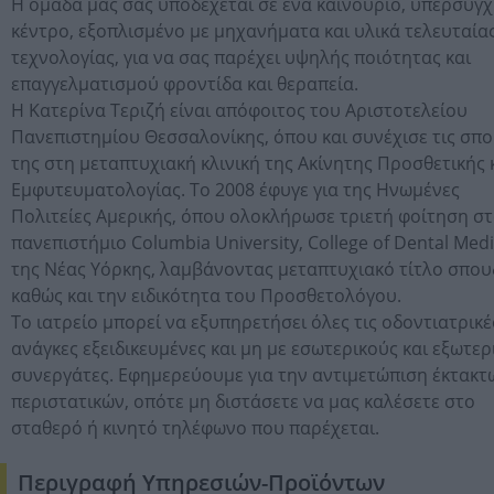
Η ομάδα μας σας υποδέχεται σε ένα καινούριο, υπερσύγ
κέντρο, εξοπλισμένο με μηχανήματα και υλικά τελευταία
τεχνολογίας, για να σας παρέχει υψηλής ποιότητας και
επαγγελματισμού φροντίδα και θεραπεία.
Η Κατερίνα Τεριζή είναι απόφοιτος του Αριστοτελείου
Πανεπιστημίου Θεσσαλονίκης, όπου και συνέχισε τις σπ
της στη μεταπτυχιακή κλινική της Ακίνητης Προσθετικής 
Εμφυτευματολογίας. Το 2008 έφυγε για της Ηνωμένες
Πολιτείες Αμερικής, όπου ολοκλήρωσε τριετή φοίτηση σ
πανεπιστήμιο Columbia University, College of Dental Medi
της Νέας Υόρκης, λαμβάνοντας μεταπτυχιακό τίτλο σπο
καθώς και την ειδικότητα του Προσθετολόγου.
Το ιατρείο μπορεί να εξυπηρετήσει όλες τις οδοντιατρικέ
ανάγκες εξειδικευμένες και μη με εσωτερικούς και εξωτερ
συνεργάτες. Εφημερεύουμε για την αντιμετώπιση έκτακτ
περιστατικών, οπότε μη διστάσετε να μας καλέσετε στο
σταθερό ή κινητό τηλέφωνο που παρέχεται.
Περιγραφή Υπηρεσιών-Προϊόντων