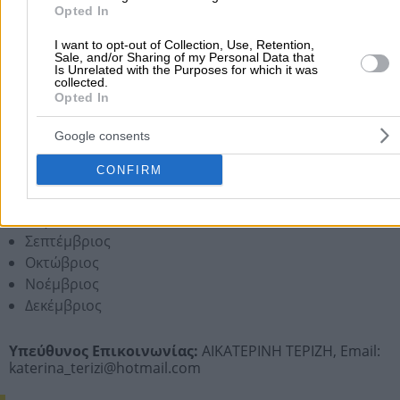
Opted In
Μήνες Λειτουργίας
I want to opt-out of Collection, Use, Retention,
Sale, and/or Sharing of my Personal Data that
Ιανουάριος
Is Unrelated with the Purposes for which it was
collected.
Φεβρουάριος
Opted In
Μάρτιος
Απρίλιος
Google consents
Μάιος
CONFIRM
Ιούνιος
Ιούλιος
Αύγουστος
Σεπτέμβριος
Οκτώβριος
Νοέμβριος
Δεκέμβριος
Υπεύθυνος Επικοινωνίας:
ΑΙΚΑΤΕΡΙΝΗ ΤΕΡΙΖΗ,
Email:
katerina_terizi@hotmail.com