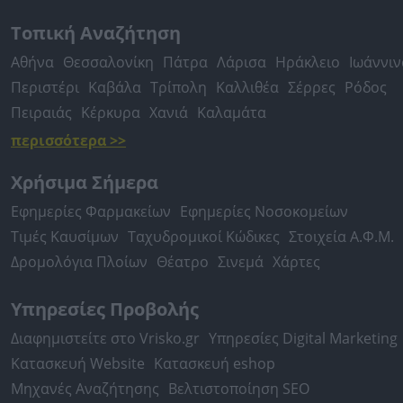
Τοπική Αναζήτηση
Αθήνα
Θεσσαλονίκη
Πάτρα
Λάρισα
Ηράκλειο
Ιωάννιν
Περιστέρι
Καβάλα
Τρίπολη
Καλλιθέα
Σέρρες
Ρόδος
Πειραιάς
Κέρκυρα
Χανιά
Καλαμάτα
περισσότερα >>
Χρήσιμα Σήμερα
Εφημερίες Φαρμακείων
Εφημερίες Νοσοκομείων
Τιμές Καυσίμων
Ταχυδρομικοί Κώδικες
Στοιχεία Α.Φ.Μ.
Δρομολόγια Πλοίων
Θέατρο
Σινεμά
Χάρτες
Υπηρεσίες Προβολής
Διαφημιστείτε στο Vrisko.gr
Υπηρεσίες Digital Marketing
Κατασκευή Website
Κατασκευή eshop
Μηχανές Αναζήτησης
Βελτιστοποίηση SEO