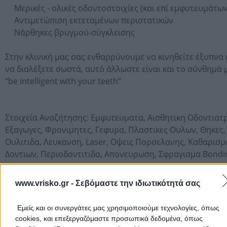
Μερικές - ολικές οδοντοστοιχίες (και επί εμφυτευμάτων
Αντιμετώπιση εκτεταμένων περιστατικών
Νάρθηκες βρυγμού-σύγκλεισης
Στην κλινική μας σας ενθαρρύνουμε να κινηθείτε έξυπνα 
να διαλέξετε σωστά, αυτό άλλωστε είναι και το σύνθημά 
“be intelligent with your teeth”
Στοιχεία Αναζήτησης:
Εμφυτευματα,
Αισθητικη Οδοντιατρ
Εξαγωγες,
Φρονιμητες,
Γεφυρα,
Πλαστικες Ουλων,
Θηκες,
Ουλιτιδα,
Λευκανση,
Laser,
Οψεις Πορσελανης,
Καθαρισμ
Δοντιων,
Περιοδοντιτιδα,
Απονευρωση,
Σφραγισμα Bondi
www.vrisko.gr -
Σεβόμαστε την ιδιωτικότητά σας
Ωράριο Λειτουργίας
Εμείς και οι συνεργάτες μας χρησιμοποιούμε τεχνολογίες, όπως
cookies, και επεξεργαζόμαστε προσωπικά δεδομένα, όπως