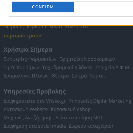
Τοπική Αναζήτηση
CONFIRM
Αθήνα
Θεσσαλονίκη
Πάτρα
Λάρισα
Ηράκλειο
Ιωάννιν
Περιστέρι
Καβάλα
Τρίπολη
Καλλιθέα
Σέρρες
Ρόδος
Πειραιάς
Κέρκυρα
Χανιά
Καλαμάτα
περισσότερα >>
Χρήσιμα Σήμερα
Εφημερίες Φαρμακείων
Εφημερίες Νοσοκομείων
Τιμές Καυσίμων
Ταχυδρομικοί Κώδικες
Στοιχεία Α.Φ.Μ.
Δρομολόγια Πλοίων
Θέατρο
Σινεμά
Χάρτες
Υπηρεσίες Προβολής
Διαφημιστείτε στο Vrisko.gr
Υπηρεσίες Digital Marketing
Κατασκευή Website
Κατασκευή eshop
Μηχανές Αναζήτησης
Βελτιστοποίηση SEO
Διαφήμιση στα social media
Δωρεάν καταχώριση