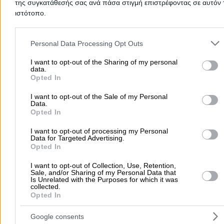
της συγκατάθεσής σας ανά πάσα στιγμή επιστρέφοντας σε αυτόν 
ιστότοπο.
Please note that this website/app uses one or more Google servic
Προσθήκη αξιολόγησης
and may gather and store information including but not limited to
Personal Data Processing Opt Outs
your visit or usage behaviour. You may click to grant or deny cons
to Google and its third-party tags to use your data for below speci
I want to opt-out of the Sharing of my personal
data.
Αρχική
>
Νομός ΣΕΡΡΩΝ
>
Ηράκλεια
>
Εξοπλισμός Μηχανολογικό
purposes in below Google consent section.
Opted In
Οπτικοακουστικά Μηχανήματα & Συστήματα
>
Λεοντιάδης Ευθύ
I want to opt-out of the Sale of my Personal
Α.
Data.
Opted In
Δημοφιλείς Αναζητήσεις
I want to opt-out of processing my Personal
Data for Targeted Advertising.
Μετακομίσεις & Μεταφορές
Κλειδιά & Κλειδαριές
Γιατρ
Opted In
Ψυχολόγοι
Παιδικοί Σταθμοί
Οδοντίατροι
I want to opt-out of Collection, Use, Retention,
Συνεργεία Αυτοκινήτων
Sale, and/or Sharing of my Personal Data that
Is Unrelated with the Purposes for which it was
Υδραυλικοί - Υδραυλικές Εγκαταστάσεις
collected.
Opted In
περισσότερα >>
Google consents