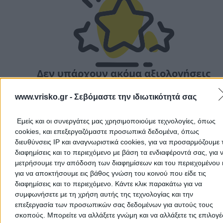
Δεν υπάρχουν ακόμα αξιολογήσεις
Αυτός ο επαγγελματίας δεν έχει λάβει ακόμα καμία
αξιολόγηση. Γίνετε ο πρώτος που θα μοιραστεί την εμπε
www.vrisko.gr -
Σεβόμαστε την ιδιωτικότητά σας
του και βοηθήστε άλλους χρήστες να κάνουν τη σωστή
επιλογή!
Εμείς και οι συνεργάτες μας χρησιμοποιούμε τεχνολογίες, όπως
cookies, και επεξεργαζόμαστε προσωπικά δεδομένα, όπως
διευθύνσεις IP και αναγνωριστικά cookies, για να προσαρμόζουμε τ
διαφημίσεις και το περιεχόμενο με βάση τα ενδιαφέροντά σας, για 
μετρήσουμε την απόδοση των διαφημίσεων και του περιεχομένου 
για να αποκτήσουμε εις βάθος γνώση του κοινού που είδε τις
διαφημίσεις και το περιεχόμενο. Κάντε κλικ παρακάτω για να
συμφωνήσετε με τη χρήση αυτής της τεχνολογίας και την
επεξεργασία των προσωπικών σας δεδομένων για αυτούς τους
σκοπούς. Μπορείτε να αλλάξετε γνώμη και να αλλάξετε τις επιλογέ