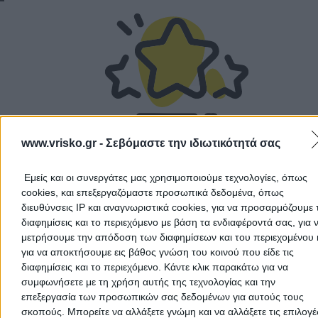
Αποδέχομαι τους
Όρους Χρήσης
και την
Πολιτική Προστασίας
Προσωπικών Δεδομένων
Δεν υπάρχουν ακόμα αξιολογήσεις
www.vrisko.gr -
Σεβόμαστε την ιδιωτικότητά σας
Αυτός ο επαγγελματίας δεν έχει λάβει ακόμα καμία
Ακύρωση
αξιολόγηση. Γίνετε ο πρώτος που θα μοιραστεί την εμπε
του και βοηθήστε άλλους χρήστες να κάνουν τη σωστή
Εμείς και οι συνεργάτες μας χρησιμοποιούμε τεχνολογίες, όπως
επιλογή!
cookies, και επεξεργαζόμαστε προσωπικά δεδομένα, όπως
διευθύνσεις IP και αναγνωριστικά cookies, για να προσαρμόζουμε τ
διαφημίσεις και το περιεχόμενο με βάση τα ενδιαφέροντά σας, για 
μετρήσουμε την απόδοση των διαφημίσεων και του περιεχομένου 
για να αποκτήσουμε εις βάθος γνώση του κοινού που είδε τις
διαφημίσεις και το περιεχόμενο. Κάντε κλικ παρακάτω για να
συμφωνήσετε με τη χρήση αυτής της τεχνολογίας και την
επεξεργασία των προσωπικών σας δεδομένων για αυτούς τους
σκοπούς. Μπορείτε να αλλάξετε γνώμη και να αλλάξετε τις επιλογέ