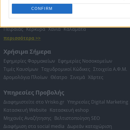
Τοπική Αναζήτηση
CONFIRM
Αθήνα
Θεσσαλονίκη
Πάτρα
Λάρισα
Ηράκλειο
Ιωάννιν
Περιστέρι
Καβάλα
Τρίπολη
Καλλιθέα
Σέρρες
Ρόδος
Πειραιάς
Κέρκυρα
Χανιά
Καλαμάτα
περισσότερα >>
Χρήσιμα Σήμερα
Εφημερίες Φαρμακείων
Εφημερίες Νοσοκομείων
Τιμές Καυσίμων
Ταχυδρομικοί Κώδικες
Στοιχεία Α.Φ.Μ.
Δρομολόγια Πλοίων
Θέατρο
Σινεμά
Χάρτες
Υπηρεσίες Προβολής
Διαφημιστείτε στο Vrisko.gr
Υπηρεσίες Digital Marketing
Κατασκευή Website
Κατασκευή eshop
Μηχανές Αναζήτησης
Βελτιστοποίηση SEO
Διαφήμιση στα social media
Δωρεάν καταχώριση