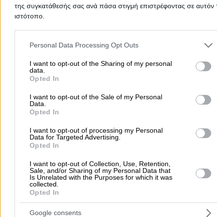
της συγκατάθεσής σας ανά πάσα στιγμή επιστρέφοντας σε αυτόν 
ιστότοπο.
Please note that this website/app uses one or more Google servic
and may gather and store information including but not limited to
Personal Data Processing Opt Outs
Προσθήκη αξιολόγησης
your visit or usage behaviour. You may click to grant or deny cons
to Google and its third-party tags to use your data for below speci
I want to opt-out of the Sharing of my personal
data.
purposes in below Google consent section.
Opted In
Αρχική
>
Νομός ΔΡΑΜΑΣ
>
Δράμα
>
Άνθη - Δένδρα - Φυτά
>
I want to opt-out of the Sale of my Personal
Ανθοπωλεία
>
ΑΝΘΟΥΛΑ (Τσικιτίκος Οδυσσέας Α.)
Data.
Opted In
Δημοφιλείς Αναζητήσεις
I want to opt-out of processing my Personal
Data for Targeted Advertising.
Μετακομίσεις & Μεταφορές
Κλειδιά & Κλειδαριές
Γιατρ
Opted In
Ψυχολόγοι
Παιδικοί Σταθμοί
Οδοντίατροι
I want to opt-out of Collection, Use, Retention,
Συνεργεία Αυτοκινήτων
Sale, and/or Sharing of my Personal Data that
Is Unrelated with the Purposes for which it was
Υδραυλικοί - Υδραυλικές Εγκαταστάσεις
collected.
Opted In
περισσότερα >>
Google consents