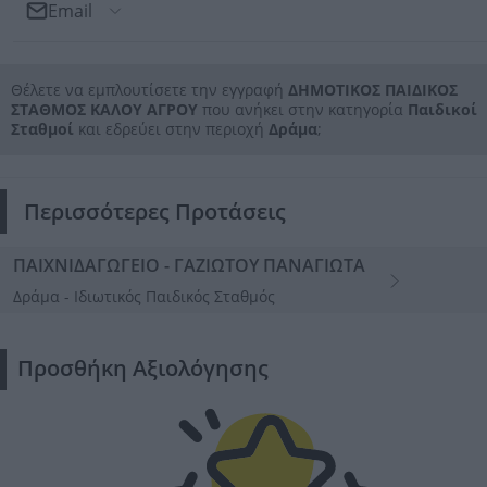
Email
Αποστολή Email
Θέλετε να εμπλουτίσετε την εγγραφή
ΔΗΜΟΤΙΚΟΣ ΠΑΙΔΙΚΟΣ
Προς: ΔΗΜΟΤΙΚΟΣ ΠΑΙΔΙΚΟΣ ΣΤΑΘΜΟΣ ΚΑΛΟΥ ΑΓΡΟΥ
ΣΤΑΘΜΟΣ ΚΑΛΟΥ ΑΓΡΟΥ
που ανήκει στην κατηγορία
Παιδικοί
Σταθμοί
και εδρεύει στην περιοχή
Δράμα
;
Περισσότερες Προτάσεις
ΠΑΙΧΝΙΔΑΓΩΓΕΙΟ - ΓΑΖΙΩΤΟΥ ΠΑΝΑΓΙΩΤΑ
Δράμα - Ιδιωτικός Παιδικός Σταθμός
Προσθήκη Αξιολόγησης
Αποδέχομαι τους
Όρους Χρήσης
και την
Πολιτική Προστασίας
Προσωπικών Δεδομένων