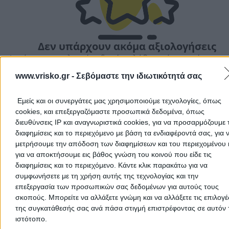
Δεν υπάρχουν ακόμα αξιολογήσεις
Αυτός ο επαγγελματίας δεν έχει λάβει ακόμα καμία
αξιολόγηση. Γίνετε ο πρώτος που θα μοιραστεί την εμπε
Ακύρωση
www.vrisko.gr -
Σεβόμαστε την ιδιωτικότητά σας
του και βοηθήστε άλλους χρήστες να κάνουν τη σωστή
επιλογή!
Εμείς και οι συνεργάτες μας χρησιμοποιούμε τεχνολογίες, όπως
cookies, και επεξεργαζόμαστε προσωπικά δεδομένα, όπως
διευθύνσεις IP και αναγνωριστικά cookies, για να προσαρμόζουμε τ
διαφημίσεις και το περιεχόμενο με βάση τα ενδιαφέροντά σας, για 
μετρήσουμε την απόδοση των διαφημίσεων και του περιεχομένου 
για να αποκτήσουμε εις βάθος γνώση του κοινού που είδε τις
διαφημίσεις και το περιεχόμενο. Κάντε κλικ παρακάτω για να
συμφωνήσετε με τη χρήση αυτής της τεχνολογίας και την
επεξεργασία των προσωπικών σας δεδομένων για αυτούς τους
σκοπούς. Μπορείτε να αλλάξετε γνώμη και να αλλάξετε τις επιλογέ
της συγκατάθεσής σας ανά πάσα στιγμή επιστρέφοντας σε αυτόν 
ιστότοπο.