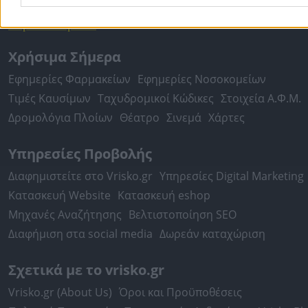
Πειραιάς
Κέρκυρα
Χανιά
Καλαμάτα
περισσότερα >>
Χρήσιμα Σήμερα
Εφημερίες Φαρμακείων
Εφημερίες Νοσοκομείων
Τιμές Καυσίμων
Ταχυδρομικοί Κώδικες
Στοιχεία Α.Φ.Μ.
Δρομολόγια Πλοίων
Θέατρο
Σινεμά
Χάρτες
Υπηρεσίες Προβολής
Διαφημιστείτε στο Vrisko.gr
Υπηρεσίες Digital Marketing
Κατασκευή Website
Κατασκευή eshop
Μηχανές Αναζήτησης
Βελτιστοποίηση SEO
Διαφήμιση στα social media
Δωρεάν καταχώριση
Σχετικά με το vrisko.gr
Vrisko.gr (About Us)
Όροι και Προϋποθέσεις