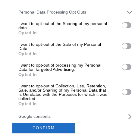
Προσθήκη αξιολόγησης
Please note that this website/app uses one or more Google servic
and may gather and store information including but not limited to
Personal Data Processing Opt Outs
your visit or usage behaviour. You may click to grant or deny cons
to Google and its third-party tags to use your data for below speci
I want to opt-out of the Sharing of my personal
Αρχική
>
Νομός ΔΡΑΜΑΣ
>
Δράμα
>
Παιδί
>
Παιδικοί Σταθμοί
>
data.
purposes in below Google consent section.
Opted In
ΔΗΜΟΤΙΚΟΣ ΠΑΙΔΙΚΟΣ ΣΤΑΘΜΟΣ ΚΑΛΟΥ ΑΓΡΟΥ
I want to opt-out of the Sale of my Personal
Data.
Δημοφιλείς Αναζητήσεις
Opted In
Μετακομίσεις & Μεταφορές
Κλειδιά & Κλειδαριές
Γιατρ
I want to opt-out of processing my Personal
Ψυχολόγοι
Παιδικοί Σταθμοί
Οδοντίατροι
Data for Targeted Advertising.
Opted In
Συνεργεία Αυτοκινήτων
Υδραυλικοί - Υδραυλικές Εγκαταστάσεις
I want to opt-out of Collection, Use, Retention,
Sale, and/or Sharing of my Personal Data that
Is Unrelated with the Purposes for which it was
περισσότερα >>
collected.
Opted In
Τοπική Αναζήτηση
Google consents
Αθήνα
Θεσσαλονίκη
Πάτρα
Λάρισα
Ηράκλειο
Ιωάννιν
Περιστέρι
Καβάλα
Τρίπολη
Καλλιθέα
Σέρρες
Ρόδος
CONFIRM