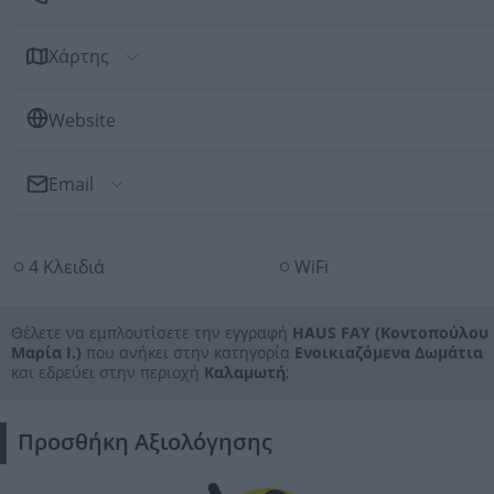
Χάρτης
Website
Email
Αποστολή Email
4 Κλειδιά
WiFi
Προς: HAUS FAY (Κοντοπούλου Μαρία Ι.)
Θέλετε να εμπλουτίσετε την εγγραφή
HAUS FAY (Κοντοπούλου
Μαρία Ι.)
που ανήκει στην κατηγορία
Ενοικιαζόμενα Δωμάτια
και εδρεύει στην περιοχή
Καλαμωτή
;
Προσθήκη Αξιολόγησης