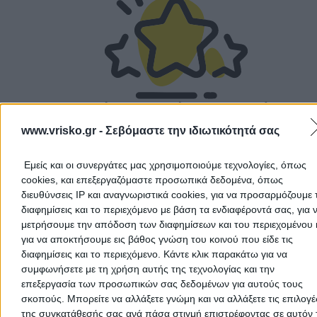
Αποδέχομαι τους
Όρους Χρήσης
και την
Πολιτική Προστασίας
Προσωπικών Δεδομένων
Δεν υπάρχουν ακόμα αξιολογήσεις
Αυτός ο επαγγελματίας δεν έχει λάβει ακόμα καμία
www.vrisko.gr -
Σεβόμαστε την ιδιωτικότητά σας
αξιολόγηση. Γίνετε ο πρώτος που θα μοιραστεί την εμπε
του και βοηθήστε άλλους χρήστες να κάνουν τη σωστή
επιλογή!
Εμείς και οι συνεργάτες μας χρησιμοποιούμε τεχνολογίες, όπως
cookies, και επεξεργαζόμαστε προσωπικά δεδομένα, όπως
διευθύνσεις IP και αναγνωριστικά cookies, για να προσαρμόζουμε τ
Ακύρωση
διαφημίσεις και το περιεχόμενο με βάση τα ενδιαφέροντά σας, για 
μετρήσουμε την απόδοση των διαφημίσεων και του περιεχομένου 
για να αποκτήσουμε εις βάθος γνώση του κοινού που είδε τις
διαφημίσεις και το περιεχόμενο. Κάντε κλικ παρακάτω για να
συμφωνήσετε με τη χρήση αυτής της τεχνολογίας και την
επεξεργασία των προσωπικών σας δεδομένων για αυτούς τους
σκοπούς. Μπορείτε να αλλάξετε γνώμη και να αλλάξετε τις επιλογέ
της συγκατάθεσής σας ανά πάσα στιγμή επιστρέφοντας σε αυτόν 