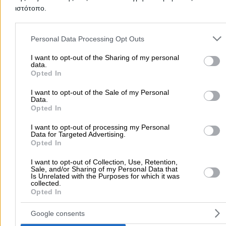
ιστότοπο.
Please note that this website/app uses one or more Google servic
and may gather and store information including but not limited to
Προσθήκη αξιολόγησης
Personal Data Processing Opt Outs
your visit or usage behaviour. You may click to grant or deny cons
to Google and its third-party tags to use your data for below speci
I want to opt-out of the Sharing of my personal
data.
purposes in below Google consent section.
Opted In
Αρχική
>
Νομός ΧΙΟΥ
>
Καλαμωτή
>
Διαμονή
>
Ενοικιαζόμενα Δω
>
HAUS FAY (Κοντοπούλου Μαρία Ι.)
I want to opt-out of the Sale of my Personal
Data.
Opted In
Δημοφιλείς Αναζητήσεις
I want to opt-out of processing my Personal
Μετακομίσεις & Μεταφορές
Data for Targeted Advertising.
Κλειδιά & Κλειδαριές
Γιατρ
Opted In
Ψυχολόγοι
Παιδικοί Σταθμοί
Οδοντίατροι
I want to opt-out of Collection, Use, Retention,
Συνεργεία Αυτοκινήτων
Sale, and/or Sharing of my Personal Data that
Is Unrelated with the Purposes for which it was
Υδραυλικοί - Υδραυλικές Εγκαταστάσεις
collected.
Opted In
περισσότερα >>
Google consents
Τοπική Αναζήτηση