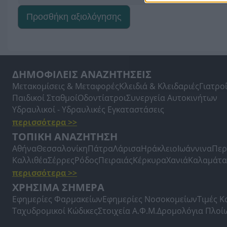
Προσθήκη αξιολόγησης
ΔΗΜΟΦΙΛΕΙΣ ΑΝΑΖΗΤΗΣΕΙΣ
Μετακομίσεις & Μεταφορές
Κλειδιά & Κλειδαριές
Γιατρο
Παιδικοί Σταθμοί
Οδοντίατροι
Συνεργεία Αυτοκινήτων
Υδραυλικοί - Υδραυλικές Εγκαταστάσεις
περισσότερα >>
ΤΟΠΙΚΗ ΑΝΑΖΗΤΗΣΗ
Αθήνα
Θεσσαλονίκη
Πάτρα
Λάρισα
Ηράκλειο
Ιωάννινα
Περ
Καλλιθέα
Σέρρες
Ρόδος
Πειραιάς
Κέρκυρα
Χανιά
Καλαμάτα
περισσότερα >>
ΧΡΗΣΙΜΑ ΣΗΜΕΡΑ
Εφημερίες Φαρμακείων
Εφημερίες Νοσοκομείων
Τιμές 
Ταχυδρομικοί Κώδικες
Στοιχεία Α.Φ.Μ.
Δρομολόγια Πλοί