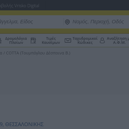
βολής Vrisko Digital
Δρομολόγια
Τιμές
Ταχυδρομικοί
Αναζήτηση 
Πλοίων
Καυσίμων
Κώδικες
Α.Φ.Μ.
ια
/
COTTA (Τουμπόγλου Δέσποινα Β.)
29, ΘΕΣΣΑΛΟΝΙΚΗΣ