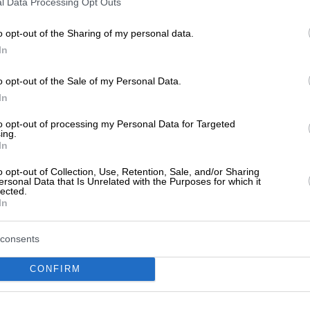
l Data Processing Opt Outs
o opt-out of the Sharing of my personal data.
In
o opt-out of the Sale of my Personal Data.
In
ν ακόμα αξιολογήσεις
αξιολόγηση. Γίνετε ο πρώτος που θα μοιραστεί την εμπειρί
to opt-out of processing my Personal Data for Targeted
στή επιλογή!
ing.
In
o opt-out of Collection, Use, Retention, Sale, and/or Sharing
ersonal Data that Is Unrelated with the Purposes for which it
lected.
In
consents
CONFIRM