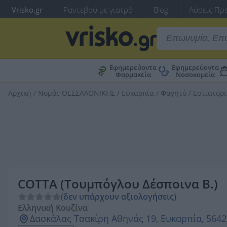
Vrisko.gr
Ραντεβού με γιατρό
Blog
Λύσεις Προ
Εφημερεύοντα
Εφημερεύοντα
Φαρμακεία
Νοσοκομεία
Αρχική
/
Νομός ΘΕΣΣΑΛΟΝΙΚΗΣ
/
Ευκαρπία
/
Φαγητό
/
Εστιατόρ
COTTA (Τουμπόγλου Δέσποινα Β.)
(δεν υπάρχουν αξιολογήσεις)
Ελληνική Κουζίνα
Δασκάλας Τσακίρη Αθηνάς 19, Ευκαρπία, 564