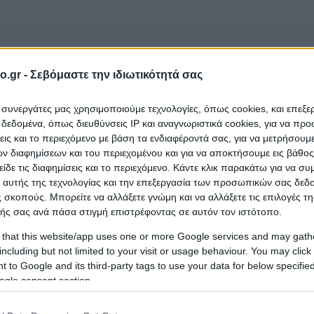
o.gr -
Σεβόμαστε την ιδιωτικότητά σας
Κουζίνα
ι συνεργάτες μας χρησιμοποιούμε τεχνολογίες, όπως cookies, και επεξ
εδομένα, όπως διευθύνσεις IP και αναγνωριστικά cookies, για να πρ
σεις και το περιεχόμενο με βάση τα ενδιαφέροντά σας, για να μετρήσουμ
 διαφημίσεων και του περιεχομένου και για να αποκτήσουμε εις βάθο
είδε τις διαφημίσεις και το περιεχόμενο. Κάντε κλικ παρακάτω για να σ
μπόγλου Δέσποινα Β.)
που ανήκει στην κατηγορία
 αυτής της τεχνολογίας και την επεξεργασία των προσωπικών σας δεδ
;
 σκοπούς. Μπορείτε να αλλάξετε γνώμη και να αλλάξετε τις επιλογές τη
ής σας ανά πάσα στιγμή επιστρέφοντας σε αυτόν τον ιστότοπο.
 that this website/app uses one or more Google services and may gath
including but not limited to your visit or usage behaviour. You may click 
 to Google and its third-party tags to use your data for below specifi
ogle consent section.