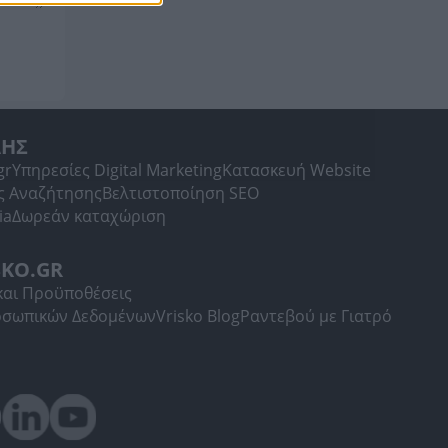
ΛΗΣ
gr
Υπηρεσίες Digital Marketing
Κατασκευή Website
ς Αναζήτησης
Βελτιστοποίηση SEO
ia
Δωρεάν καταχώριση
SKO.GR
και Προϋποθέσεις
οσωπικών Δεδομένων
Vrisko Blog
Ραντεβού με Γιατρό