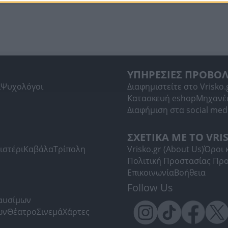
ΥΠΗΡΕΣΙΕΣ ΠΡΟΒΟ
ί
Ψυχολόγοι
Διαφημιστείτε στο Vrisko.
Κατασκευή eshop
Μηχανέ
Διαφήμιση στα social med
ΣΧΕΤΙΚΑ ΜΕ ΤΟ VRI
ιστέρι
Καβάλα
Τρίπολη
Vrisko.gr (About Us)
Όροι 
Πολιτική Προστασίας Πρ
Επικοινωνία
Βοήθεια
Follow Us
Καυσίμων
ων
Θέατρο
Σινεμά
Χάρτες