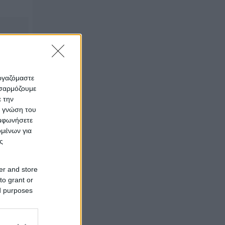
εργαζόμαστε
οσαρμόζουμε
ε την
ς γνώση του
υμφωνήσετε
ομένων για
ς
er and store
to grant or
ed purposes