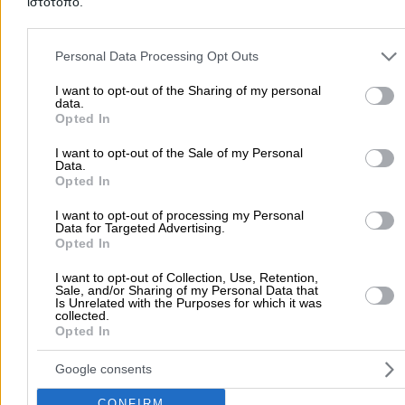
ιστότοπο.
Please note that this website/app uses one or more Google servic
Προσθήκη αξιολόγησης
and may gather and store information including but not limited to
Personal Data Processing Opt Outs
your visit or usage behaviour. You may click to grant or deny cons
to Google and its third-party tags to use your data for below speci
I want to opt-out of the Sharing of my personal
data.
purposes in below Google consent section.
Αρχική
>
Νομός ΘΕΣΠΡΩΤΙΑΣ
>
Ηγουμενίτσα
>
Έπιπλα
>
Έπιπλα Γ
Opted In
>
ΑΦΟΙ ΣΙΤΟΥΝΗ ΟΕ
I want to opt-out of the Sale of my Personal
Data.
Opted In
Δημοφιλείς Αναζητήσεις
I want to opt-out of processing my Personal
Μετακομίσεις & Μεταφορές
Κλειδιά & Κλειδαριές
Γιατρ
Data for Targeted Advertising.
Ψυχολόγοι
Παιδικοί Σταθμοί
Οδοντίατροι
Opted In
Συνεργεία Αυτοκινήτων
I want to opt-out of Collection, Use, Retention,
Sale, and/or Sharing of my Personal Data that
Υδραυλικοί - Υδραυλικές Εγκαταστάσεις
Is Unrelated with the Purposes for which it was
collected.
περισσότερα >>
Opted In
Τοπική Αναζήτηση
Google consents
Αθήνα
Θεσσαλονίκη
Πάτρα
Λάρισα
Ηράκλειο
Ιωάννιν
CONFIRM