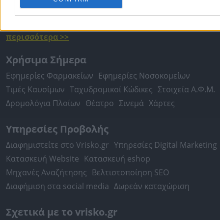
Περιστέρι
Καβάλα
Τρίπολη
Καλλιθέα
Σέρρες
Ρόδος
Πειραιάς
Κέρκυρα
Χανιά
Καλαμάτα
περισσότερα >>
Χρήσιμα Σήμερα
Εφημερίες Φαρμακείων
Εφημερίες Νοσοκομείων
Τιμές Καυσίμων
Ταχυδρομικοί Κώδικες
Στοιχεία Α.Φ.Μ.
Δρομολόγια Πλοίων
Θέατρο
Σινεμά
Χάρτες
Υπηρεσίες Προβολής
Διαφημιστείτε στο Vrisko.gr
Υπηρεσίες Digital Marketing
Κατασκευή Website
Κατασκευή eshop
Μηχανές Αναζήτησης
Βελτιστοποίηση SEO
Διαφήμιση στα social media
Δωρεάν καταχώριση
Σχετικά με το vrisko.gr