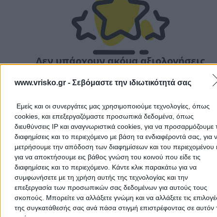
Δεν υπάρχουν ακόμα αξιολογήσεις
Αυτός ο επαγγελματίας δεν έχει λάβει ακόμα καμία
αξιολόγηση. Γίνετε ο πρώτος που θα μοιραστεί την εμπε
www.vrisko.gr -
Σεβόμαστε την ιδιωτικότητά σας
του και βοηθήστε άλλους χρήστες να κάνουν τη σωστή
επιλογή!
Εμείς και οι συνεργάτες μας χρησιμοποιούμε τεχνολογίες, όπως
cookies, και επεξεργαζόμαστε προσωπικά δεδομένα, όπως
διευθύνσεις IP και αναγνωριστικά cookies, για να προσαρμόζουμε τ
διαφημίσεις και το περιεχόμενο με βάση τα ενδιαφέροντά σας, για 
μετρήσουμε την απόδοση των διαφημίσεων και του περιεχομένου 
για να αποκτήσουμε εις βάθος γνώση του κοινού που είδε τις
διαφημίσεις και το περιεχόμενο. Κάντε κλικ παρακάτω για να
συμφωνήσετε με τη χρήση αυτής της τεχνολογίας και την
επεξεργασία των προσωπικών σας δεδομένων για αυτούς τους
σκοπούς. Μπορείτε να αλλάξετε γνώμη και να αλλάξετε τις επιλογέ
της συγκατάθεσής σας ανά πάσα στιγμή επιστρέφοντας σε αυτόν 