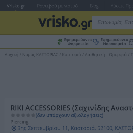
Vrisko.gr
Ραντεβού με γιατρό
Blog
Λύσεις Προ
Εφημερεύοντα
Εφημερεύοντα
Φαρμακεία
Νοσοκομεία
Αρχική
/
Νομός ΚΑΣΤΟΡΙΑΣ
/
Καστοριά
/
Αισθητική - Ομορφιά
/
Τ
RIKI ACCESSORIES (Σαχινίδης Αναστ
(δεν υπάρχουν αξιολογήσεις)
Piercing
3ης Σεπτεμβρίου 11, Καστοριά, 52100, ΚΑΣΤΟ