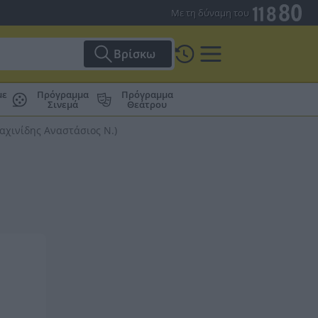
Με τη δύναμη του
Βρίσκω
με
Πρόγραμμα
Πρόγραμμα
Σινεμά
Θεάτρου
αχινίδης Αναστάσιος Ν.)