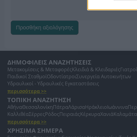
Προσθήκη αξιολόγησης
ΔΗΜΟΦΙΛΕΙΣ ΑΝΑΖΗΤΗΣΕΙΣ
Μετακομίσεις & Μεταφορές
Κλειδιά & Κλειδαριές
Γιατρο
Παιδικοί Σταθμοί
Οδοντίατροι
Συνεργεία Αυτοκινήτων
Υδραυλικοί - Υδραυλικές Εγκαταστάσεις
περισσότερα >>
ΤΟΠΙΚΗ ΑΝΑΖΗΤΗΣΗ
Αθήνα
Θεσσαλονίκη
Πάτρα
Λάρισα
Ηράκλειο
Ιωάννινα
Περ
Καλλιθέα
Σέρρες
Ρόδος
Πειραιάς
Κέρκυρα
Χανιά
Καλαμάτα
περισσότερα >>
ΧΡΗΣΙΜΑ ΣΗΜΕΡΑ