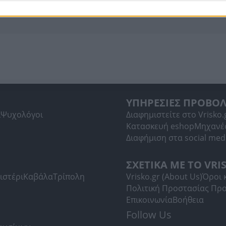
ΥΠΗΡΕΣΙΕΣ ΠΡΟΒΟ
ί
Ψυχολόγοι
Διαφημιστείτε στο Vrisko.
Κατασκευή eshop
Μηχανέ
Διαφήμιση στα social med
ΣΧΕΤΙΚΑ ΜΕ ΤΟ VRI
ιστέρι
Καβάλα
Τρίπολη
Vrisko.gr (About Us)
Όροι 
Πολιτική Προστασίας Πρ
Επικοινωνία
Βοήθεια
Follow Us