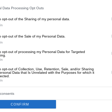
l Data Processing Opt Outs
o opt-out of the Sharing of my personal data.
In
o opt-out of the Sale of my Personal Data.
In
ν ακόμα αξιολογήσεις
to opt-out of processing my Personal Data for Targeted
ing.
αξιολόγηση. Γίνετε ο πρώτος που θα μοιραστεί την εμπειρί
In
στή επιλογή!
o opt-out of Collection, Use, Retention, Sale, and/or Sharing
ersonal Data that Is Unrelated with the Purposes for which it
lected.
In
consents
CONFIRM