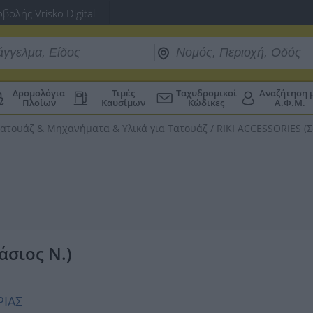
βολής Vrisko Digital
Δρομολόγια
Τιμές
Ταχυδρομικοί
Αναζήτηση 
Πλοίων
Καυσίμων
Κώδικες
Α.Φ.Μ.
ατουάζ & Μηχανήματα & Υλικά για Τατουάζ
/
RIKI ACCESSORIES (Σ
άσιος Ν.)
ΡΙΑΣ