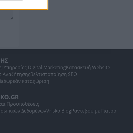
ΛΗΣ
gr
Υπηρεσίες Digital Marketing
Κατασκευή Website
ς Αναζήτησης
Βελτιστοποίηση SEO
ia
Δωρεάν καταχώριση
SKO.GR
και Προϋποθέσεις
οσωπικών Δεδομένων
Vrisko Blog
Ραντεβού με Γιατρό