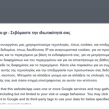
o.gr -
Σεβόμαστε την ιδιωτικότητά σας
τικά.
ι συνεργάτες μας χρησιμοποιούμε τεχνολογίες, όπως cookies, και επεξ
εδομένα, όπως διευθύνσεις IP και αναγνωριστικά cookies, για να πρ
σεις και το περιεχόμενο με βάση τα ενδιαφέροντά σας, για να μετρήσουμ
 διαφημίσεων και του περιεχομένου και για να αποκτήσουμε εις βάθο
είδε τις διαφημίσεις και το περιεχόμενο. Κάντε κλικ παρακάτω για να σ
 αυτής της τεχνολογίας και την επεξεργασία των προσωπικών σας δεδ
SORIES (Σαχινίδης Αναστάσιος Ν.)
 σκοπούς. Μπορείτε να αλλάξετε γνώμη και να αλλάξετε τις επιλογές τη
που ανήκει στην
ής σας ανά πάσα στιγμή επιστρέφοντας σε αυτόν τον ιστότοπο.
α Τατουάζ
και εδρεύει στην περιοχή
Καστοριά
;
 that this website/app uses one or more Google services and may gath
including but not limited to your visit or usage behaviour. You may click 
 to Google and its third-party tags to use your data for below specifi
ogle consent section.