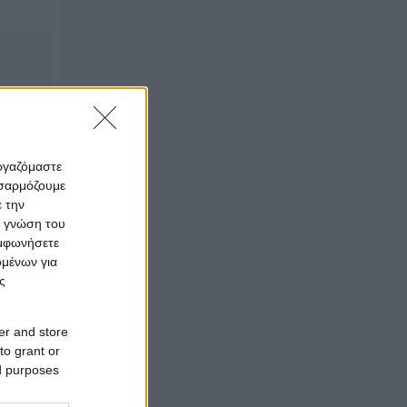
εργαζόμαστε
οσαρμόζουμε
ε την
ς γνώση του
υμφωνήσετε
ομένων για
ς
er and store
to grant or
ed purposes