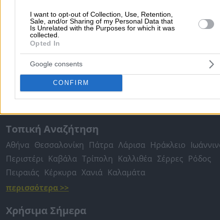
Γρηγοριάδης Γεώργιος Κ.
I want to opt-out of Collection, Use, Retention,
Sale, and/or Sharing of my Personal Data that
Is Unrelated with the Purposes for which it was
Δημοφιλείς Αναζητήσεις
collected.
Opted In
Μετακομίσεις & Μεταφορές
Κλειδιά & Κλειδαριές
Γιατρ
Ψυχολόγοι
Παιδικοί Σταθμοί
Οδοντίατροι
Google consents
Συνεργεία Αυτοκινήτων
CONFIRM
Υδραυλικοί - Υδραυλικές Εγκαταστάσεις
περισσότερα >>
Τοπική Αναζήτηση
Αθήνα
Θεσσαλονίκη
Πάτρα
Λάρισα
Ηράκλειο
Ιωάννιν
Περιστέρι
Καβάλα
Τρίπολη
Καλλιθέα
Σέρρες
Ρόδος
Πειραιάς
Κέρκυρα
Χανιά
Καλαμάτα
περισσότερα >>
Χρήσιμα Σήμερα