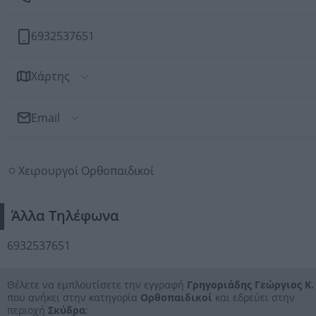
6932537651
Χάρτης
Email
Αποστολή Email
Χειρουργοί Ορθοπαιδικοί
Προς: Γρηγοριάδης Γεώργιος Κ.
Άλλα Τηλέφωνα
6932537651
Θέλετε να εμπλουτίσετε την εγγραφή
Γρηγοριάδης Γεώργιος Κ.
που ανήκει στην κατηγορία
Ορθοπαιδικοί
και εδρεύει στην
περιοχή
Σκύδρα
;