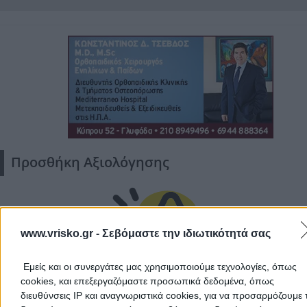
Αποδέχομαι τους
Όρους Χρήσης
και την
Πολιτική Προστασίας
Προσωπικών Δεδομένων
Προσθήκη Αξιολόγησης
Ακύρωση
www.vrisko.gr -
Σεβόμαστε την ιδιωτικότητά σας
Εμείς και οι συνεργάτες μας χρησιμοποιούμε τεχνολογίες, όπως
cookies, και επεξεργαζόμαστε προσωπικά δεδομένα, όπως
διευθύνσεις IP και αναγνωριστικά cookies, για να προσαρμόζουμε τ
Δεν υπάρχουν ακόμα αξιολογήσεις