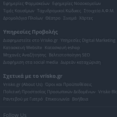
Εφημερίες Φαρμακείων
Εφημερίες Νοσοκομείων
Τιμές Καυσίμων
Ταχυδρομικοί Κώδικες
Στοιχεία Α.Φ.Μ.
Δρομολόγια Πλοίων
Θέατρο
Σινεμά
Χάρτες
Υπηρεσίες Προβολής
Διαφημιστείτε στο Vrisko.gr
Υπηρεσίες Digital Marketing
Κατασκευή Website
Κατασκευή eshop
Μηχανές Αναζήτησης
Βελτιστοποίηση SEO
Διαφήμιση στα social media
Δωρεάν καταχώριση
Σχετικά με το vrisko.gr
Vrisko.gr (About Us)
Όροι και Προϋποθέσεις
Πολιτική Προστασίας Προσωπικών Δεδομένων
Vrisko Bl
Ραντεβού με Γιατρό
Επικοινωνία
Βοήθεια
Follow Us