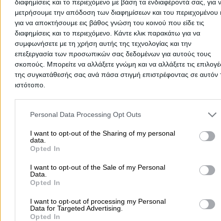
διαφημίσεις και το περιεχόμενο με βάση τα ενδιαφέροντά σας, για 
Αυτός ο επαγγελματίας δεν έχει λάβει ακόμα καμία
μετρήσουμε την απόδοση των διαφημίσεων και του περιεχομένου 
αξιολόγηση. Γίνετε ο πρώτος που θα μοιραστεί την εμπε
για να αποκτήσουμε εις βάθος γνώση του κοινού που είδε τις
του και βοηθήστε άλλους χρήστες να κάνουν τη σωστή
διαφημίσεις και το περιεχόμενο. Κάντε κλικ παρακάτω για να
επιλογή!
συμφωνήσετε με τη χρήση αυτής της τεχνολογίας και την
επεξεργασία των προσωπικών σας δεδομένων για αυτούς τους
σκοπούς. Μπορείτε να αλλάξετε γνώμη και να αλλάξετε τις επιλογέ
της συγκατάθεσής σας ανά πάσα στιγμή επιστρέφοντας σε αυτόν 
ιστότοπο.
Please note that this website/app uses one or more Google servic
and may gather and store information including but not limited to
Personal Data Processing Opt Outs
your visit or usage behaviour. You may click to grant or deny cons
to Google and its third-party tags to use your data for below speci
I want to opt-out of the Sharing of my personal
data.
purposes in below Google consent section.
Opted In
I want to opt-out of the Sale of my Personal
Data.
Προσθήκη αξιολόγησης
Opted In
I want to opt-out of processing my Personal
Data for Targeted Advertising.
Αρχική
>
Νομός ΠΕΛΛΑΣ
>
Σκύδρα
>
Ιατροί
>
Ορθοπαιδικοί
>
Opted In