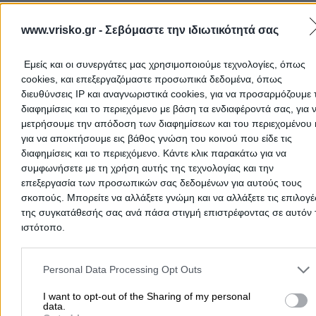
www.vrisko.gr -
Σεβόμαστε την ιδιωτικότητά σας
Εμείς και οι συνεργάτες μας χρησιμοποιούμε τεχνολογίες, όπως
cookies, και επεξεργαζόμαστε προσωπικά δεδομένα, όπως
διευθύνσεις IP και αναγνωριστικά cookies, για να προσαρμόζουμε τ
διαφημίσεις και το περιεχόμενο με βάση τα ενδιαφέροντά σας, για 
μετρήσουμε την απόδοση των διαφημίσεων και του περιεχομένου 
για να αποκτήσουμε εις βάθος γνώση του κοινού που είδε τις
διαφημίσεις και το περιεχόμενο. Κάντε κλικ παρακάτω για να
συμφωνήσετε με τη χρήση αυτής της τεχνολογίας και την
επεξεργασία των προσωπικών σας δεδομένων για αυτούς τους
Προσθήκη αξιολόγησης
σκοπούς. Μπορείτε να αλλάξετε γνώμη και να αλλάξετε τις επιλογέ
της συγκατάθεσής σας ανά πάσα στιγμή επιστρέφοντας σε αυτόν 
ιστότοπο.
Αρχική
>
Νομός ΦΩΚΙΔΑΣ
>
Άμφισσα
>
Τρόφιμα
>
Ζαχαροπλαστεί
Please note that this website/app uses one or more Google servic
Μπάφας Δημήτριος Ε.
and may gather and store information including but not limited to
Personal Data Processing Opt Outs
your visit or usage behaviour. You may click to grant or deny cons
to Google and its third-party tags to use your data for below speci
I want to opt-out of the Sharing of my personal
Δημοφιλείς Αναζητήσεις
data.
purposes in below Google consent section.