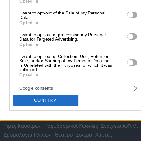
Opted In
Μετακομίσεις & Μεταφορές
Κλειδιά & Κλειδαριές
Γιατρ
Ψυχολόγοι
Παιδικοί Σταθμοί
Οδοντίατροι
I want to opt-out of the Sale of my Personal
Data.
Συνεργεία Αυτοκινήτων
Opted In
Υδραυλικοί - Υδραυλικές Εγκαταστάσεις
I want to opt-out of processing my Personal
Data for Targeted Advertising.
περισσότερα >>
Opted In
Τοπική Αναζήτηση
I want to opt-out of Collection, Use, Retention,
Sale, and/or Sharing of my Personal Data that
Αθήνα
Θεσσαλονίκη
Πάτρα
Λάρισα
Ηράκλειο
Ιωάννιν
Is Unrelated with the Purposes for which it was
collected.
Περιστέρι
Καβάλα
Τρίπολη
Καλλιθέα
Σέρρες
Ρόδος
Opted In
Πειραιάς
Κέρκυρα
Χανιά
Καλαμάτα
Google consents
περισσότερα >>
CONFIRM
Χρήσιμα Σήμερα
Εφημερίες Φαρμακείων
Εφημερίες Νοσοκομείων
Τιμές Καυσίμων
Ταχυδρομικοί Κώδικες
Στοιχεία Α.Φ.Μ.
Δρομολόγια Πλοίων
Θέατρο
Σινεμά
Χάρτες