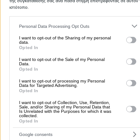
της συγκατάθεσής σας ανά πάσα στιγμή επιστρέφοντας σε αυτόν 
ιστότοπο.
Please note that this website/app uses one or more Google servic
and may gather and store information including but not limited to
Personal Data Processing Opt Outs
Προσθήκη αξιολόγησης
your visit or usage behaviour. You may click to grant or deny cons
to Google and its third-party tags to use your data for below speci
I want to opt-out of the Sharing of my personal
data.
purposes in below Google consent section.
Opted In
Αρχική
>
Νομός ΧΑΝΙΩΝ
>
Περιβόλια Κυδωνίας
>
Τρόφιμα
>
Παντοπωλεία
>
PERIVOLIA
I want to opt-out of the Sale of my Personal
Data.
Opted In
Δημοφιλείς Αναζητήσεις
I want to opt-out of processing my Personal
Data for Targeted Advertising.
Μετακομίσεις & Μεταφορές
Κλειδιά & Κλειδαριές
Γιατρ
Opted In
Ψυχολόγοι
Παιδικοί Σταθμοί
Οδοντίατροι
I want to opt-out of Collection, Use, Retention,
Συνεργεία Αυτοκινήτων
Sale, and/or Sharing of my Personal Data that
Is Unrelated with the Purposes for which it was
Υδραυλικοί - Υδραυλικές Εγκαταστάσεις
collected.
Opted In
περισσότερα >>
Google consents
Τοπική Αναζήτηση