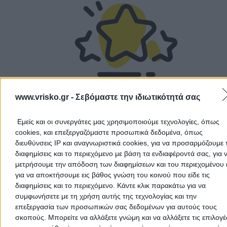
Αποδέχομαι τους
Όρους Χρήσης
και την
Πολιτική Προστασίας
Προσωπικών Δεδομένων
Δεν υπάρχουν ακόμα αξιολογήσεις
Αυτός ο επαγγελματίας δεν έχει λάβει ακόμα καμία
www.vrisko.gr -
Σεβόμαστε την ιδιωτικότητά σας
αξιολόγηση. Γίνετε ο πρώτος που θα μοιραστεί την εμπε
του και βοηθήστε άλλους χρήστες να κάνουν τη σωστή
Εμείς και οι συνεργάτες μας χρησιμοποιούμε τεχνολογίες, όπως
επιλογή!
cookies, και επεξεργαζόμαστε προσωπικά δεδομένα, όπως
διευθύνσεις IP και αναγνωριστικά cookies, για να προσαρμόζουμε τ
διαφημίσεις και το περιεχόμενο με βάση τα ενδιαφέροντά σας, για 
Ακύρωση
μετρήσουμε την απόδοση των διαφημίσεων και του περιεχομένου 
για να αποκτήσουμε εις βάθος γνώση του κοινού που είδε τις
διαφημίσεις και το περιεχόμενο. Κάντε κλικ παρακάτω για να
συμφωνήσετε με τη χρήση αυτής της τεχνολογίας και την
επεξεργασία των προσωπικών σας δεδομένων για αυτούς τους
σκοπούς. Μπορείτε να αλλάξετε γνώμη και να αλλάξετε τις επιλογέ