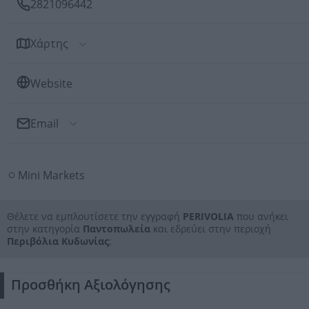
2821096442
Χάρτης
Website
Email
Αποστολή Email
Mini Markets
Προς: PERIVOLIA
Θέλετε να εμπλουτίσετε την εγγραφή
PERIVOLIA
που ανήκει
στην κατηγορία
Παντοπωλεία
και εδρεύει στην περιοχή
Περιβόλια Κυδωνίας
;
Προσθήκη Αξιολόγησης