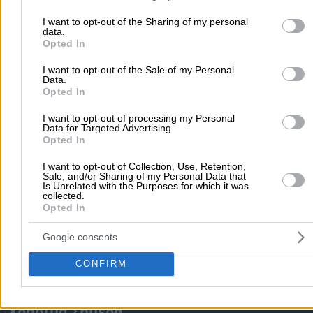
ΓΕΝΝΗΜΑΤΑΣ - ΚΕΝΤΡΟ ΕΠΑΓΓΕΛΜΑΤΙΚΗΣ ΚΑΤΑΡΤΙΣΗΣ ΔΩΔΕΚΑ
your visit or usage behaviour. You may click to grant or deny cons
ΑΕ
to Google and its third-party tags to use your data for below speci
I want to opt-out of the Sharing of my personal
data.
purposes in below Google consent section.
Opted In
Δημοφιλείς Αναζητήσεις
I want to opt-out of the Sale of my Personal
Data.
Μετακομίσεις & Μεταφορές
Κλειδιά & Κλειδαριές
Γιατρ
Opted In
Ψυχολόγοι
Παιδικοί Σταθμοί
Οδοντίατροι
I want to opt-out of processing my Personal
Συνεργεία Αυτοκινήτων
Data for Targeted Advertising.
Υδραυλικοί - Υδραυλικές Εγκαταστάσεις
Opted In
περισσότερα >>
I want to opt-out of Collection, Use, Retention,
Sale, and/or Sharing of my Personal Data that
Is Unrelated with the Purposes for which it was
Τοπική Αναζήτηση
collected.
Opted In
Αθήνα
Θεσσαλονίκη
Πάτρα
Λάρισα
Ηράκλειο
Ιωάννιν
Περιστέρι
Καβάλα
Τρίπολη
Καλλιθέα
Σέρρες
Ρόδος
Google consents
Πειραιάς
Κέρκυρα
Χανιά
Καλαμάτα
CONFIRM
περισσότερα >>
Χρήσιμα Σήμερα