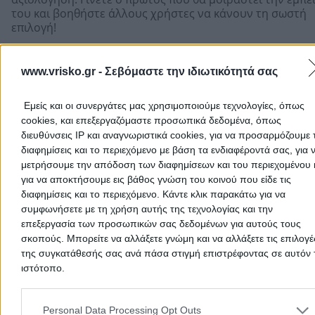
του και βοηθήστε άλλους χρήστες να κάνουν τη σωστή
επιλογή!
www.vrisko.gr -
Σεβόμαστε την ιδιωτικότητά σας
Εμείς και οι συνεργάτες μας χρησιμοποιούμε τεχνολογίες, όπως
cookies, και επεξεργαζόμαστε προσωπικά δεδομένα, όπως
διευθύνσεις IP και αναγνωριστικά cookies, για να προσαρμόζουμε τ
διαφημίσεις και το περιεχόμενο με βάση τα ενδιαφέροντά σας, για 
μετρήσουμε την απόδοση των διαφημίσεων και του περιεχομένου 
για να αποκτήσουμε εις βάθος γνώση του κοινού που είδε τις
διαφημίσεις και το περιεχόμενο. Κάντε κλικ παρακάτω για να
συμφωνήσετε με τη χρήση αυτής της τεχνολογίας και την
επεξεργασία των προσωπικών σας δεδομένων για αυτούς τους
Προσθήκη αξιολόγησης
σκοπούς. Μπορείτε να αλλάξετε γνώμη και να αλλάξετε τις επιλογέ
της συγκατάθεσής σας ανά πάσα στιγμή επιστρέφοντας σε αυτόν 
ιστότοπο.
Αρχική
>
Νομός ΔΩΔΕΚΑΝΗΣΩΝ
>
Ρόδος
>
Εκπαίδευση - Σχολές -
Please note that this website/app uses one or more Google servic
Φροντιστήρια
>
Κέντρα Επαγγελματικής Κατάρτισης
>
ΚΕΚ ΓΕΩΡ
and may gather and store information including but not limited to
Personal Data Processing Opt Outs