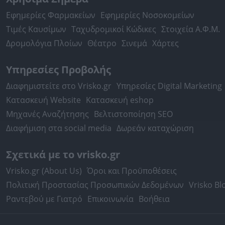
Εφημερίες Φαρμακείων
Εφημερίες Νοσοκομείων
Τιμές Καυσίμων
Ταχυδρομικοί Κώδικες
Στοιχεία Α.Φ.Μ.
Δρομολόγια Πλοίων
Θέατρο
Σινεμά
Χάρτες
Υπηρεσίες Προβολής
Διαφημιστείτε στο Vrisko.gr
Υπηρεσίες Digital Marketing
Κατασκευή Website
Κατασκευή eshop
Μηχανές Αναζήτησης
Βελτιστοποίηση SEO
Διαφήμιση στα social media
Δωρεάν καταχώριση
Σχετικά με το vrisko.gr
Vrisko.gr (About Us)
Όροι και Προϋποθέσεις
Πολιτική Προστασίας Προσωπικών Δεδομένων
Vrisko Bl
Ραντεβού με Γιατρό
Επικοινωνία
Βοήθεια