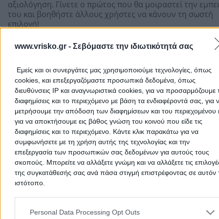
αξιολόγηση. Γίνετε ο πρώτος που θα μοιραστεί την εμπε
του και βοηθήστε άλλους χρήστες να κάνουν τη σωστή
επιλογή!
www.vrisko.gr -
Σεβόμαστε την ιδιωτικότητά σας
Εμείς και οι συνεργάτες μας χρησιμοποιούμε τεχνολογίες, όπως
cookies, και επεξεργαζόμαστε προσωπικά δεδομένα, όπως
διευθύνσεις IP και αναγνωριστικά cookies, για να προσαρμόζουμε τ
διαφημίσεις και το περιεχόμενο με βάση τα ενδιαφέροντά σας, για 
μετρήσουμε την απόδοση των διαφημίσεων και του περιεχομένου 
για να αποκτήσουμε εις βάθος γνώση του κοινού που είδε τις
διαφημίσεις και το περιεχόμενο. Κάντε κλικ παρακάτω για να
συμφωνήσετε με τη χρήση αυτής της τεχνολογίας και την
επεξεργασία των προσωπικών σας δεδομένων για αυτούς τους
σκοπούς. Μπορείτε να αλλάξετε γνώμη και να αλλάξετε τις επιλογέ
Προσθήκη αξιολόγησης
της συγκατάθεσής σας ανά πάσα στιγμή επιστρέφοντας σε αυτόν 
ιστότοπο.
Please note that this website/app uses one or more Google servic
Αρχική
>
Νομός ΡΟΔΟΠΗΣ
>
Κομοτηνή
>
Οικοδομικά Υλικά -
and may gather and store information including but not limited to
Personal Data Processing Opt Outs
Εργοληψίες
>
Τζάμια & Κρύσταλλα
>
ΧΑΤΖΗΙΩΑΝΝΙΔΗΣ