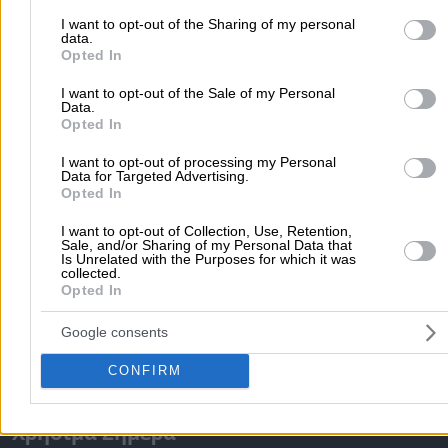
your visit or usage behaviour. You may click to grant or deny cons
ΜΟΝΟΠΡΟΣΩΠΗ ΕΠΕ
to Google and its third-party tags to use your data for below speci
I want to opt-out of the Sharing of my personal
data.
purposes in below Google consent section.
Opted In
Δημοφιλείς Αναζητήσεις
I want to opt-out of the Sale of my Personal
Μετακομίσεις & Μεταφορές
Κλειδιά & Κλειδαριές
Γιατρ
Data.
Opted In
Ψυχολόγοι
Παιδικοί Σταθμοί
Οδοντίατροι
Συνεργεία Αυτοκινήτων
I want to opt-out of processing my Personal
Data for Targeted Advertising.
Υδραυλικοί - Υδραυλικές Εγκαταστάσεις
Opted In
περισσότερα >>
I want to opt-out of Collection, Use, Retention,
Sale, and/or Sharing of my Personal Data that
Is Unrelated with the Purposes for which it was
Τοπική Αναζήτηση
collected.
Opted In
Αθήνα
Θεσσαλονίκη
Πάτρα
Λάρισα
Ηράκλειο
Ιωάννιν
Περιστέρι
Καβάλα
Τρίπολη
Καλλιθέα
Σέρρες
Ρόδος
Google consents
Πειραιάς
Κέρκυρα
Χανιά
Καλαμάτα
CONFIRM
περισσότερα >>
Χρήσιμα Σήμερα