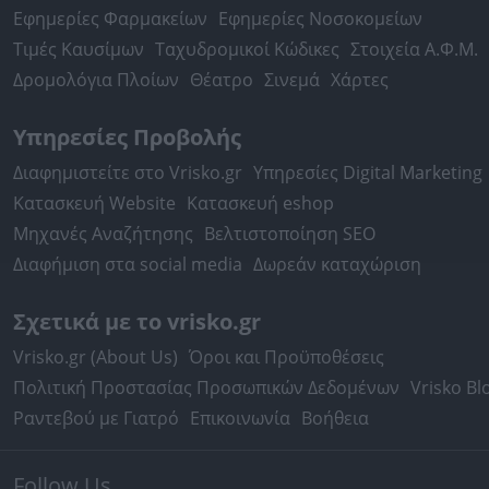
Εφημερίες Φαρμακείων
Εφημερίες Νοσοκομείων
Τιμές Καυσίμων
Ταχυδρομικοί Κώδικες
Στοιχεία Α.Φ.Μ.
Δρομολόγια Πλοίων
Θέατρο
Σινεμά
Χάρτες
Υπηρεσίες Προβολής
Διαφημιστείτε στο Vrisko.gr
Υπηρεσίες Digital Marketing
Κατασκευή Website
Κατασκευή eshop
Μηχανές Αναζήτησης
Βελτιστοποίηση SEO
Διαφήμιση στα social media
Δωρεάν καταχώριση
Σχετικά με το vrisko.gr
Vrisko.gr (About Us)
Όροι και Προϋποθέσεις
Πολιτική Προστασίας Προσωπικών Δεδομένων
Vrisko Bl
Ραντεβού με Γιατρό
Επικοινωνία
Βοήθεια
Follow Us