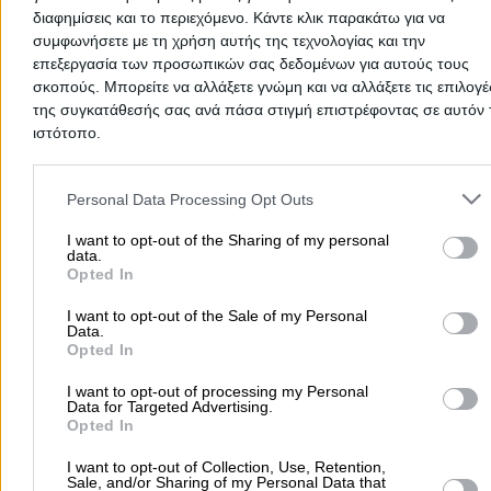
διαφημίσεις και το περιεχόμενο. Κάντε κλικ παρακάτω για να
συμφωνήσετε με τη χρήση αυτής της τεχνολογίας και την
επεξεργασία των προσωπικών σας δεδομένων για αυτούς τους
σκοπούς. Μπορείτε να αλλάξετε γνώμη και να αλλάξετε τις επιλογέ
της συγκατάθεσής σας ανά πάσα στιγμή επιστρέφοντας σε αυτόν 
ιστότοπο.
Please note that this website/app uses one or more Google servic
and may gather and store information including but not limited to
Personal Data Processing Opt Outs
your visit or usage behaviour. You may click to grant or deny cons
to Google and its third-party tags to use your data for below speci
I want to opt-out of the Sharing of my personal
data.
purposes in below Google consent section.
Προσθήκη αξιολόγησης
Opted In
I want to opt-out of the Sale of my Personal
Data.
Αρχική
>
Opted In
Νομός ΚΕΦΑΛΛΗΝΙΑΣ
>
Σάμη
>
Διαμονή
>
Ξενοδοχεία
>
IONIAN EMERALD RESORT - ΞΕΝΟΔΟΧΕΙΑΚΕΣ ΤΟΥΡΙΣΤΙΚΕΣ ΕΜΠΟ
I want to opt-out of processing my Personal
ΒΙΟΤΕΧΝΙΚΕΣ ΕΠΙΧΕΙΡΗΣΕΙΣ ΑΞΕΤΕ
Data for Targeted Advertising.
Opted In
Δημοφιλείς Αναζητήσεις
I want to opt-out of Collection, Use, Retention,
Sale, and/or Sharing of my Personal Data that