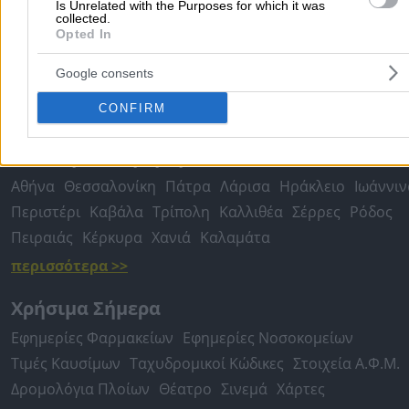
Is Unrelated with the Purposes for which it was
Μετακομίσεις & Μεταφορές
Κλειδιά & Κλειδαριές
Γιατρ
collected.
Ψυχολόγοι
Παιδικοί Σταθμοί
Οδοντίατροι
Opted In
Συνεργεία Αυτοκινήτων
Google consents
Υδραυλικοί - Υδραυλικές Εγκαταστάσεις
CONFIRM
περισσότερα >>
Τοπική Αναζήτηση
Αθήνα
Θεσσαλονίκη
Πάτρα
Λάρισα
Ηράκλειο
Ιωάννιν
Περιστέρι
Καβάλα
Τρίπολη
Καλλιθέα
Σέρρες
Ρόδος
Πειραιάς
Κέρκυρα
Χανιά
Καλαμάτα
περισσότερα >>
Χρήσιμα Σήμερα
Εφημερίες Φαρμακείων
Εφημερίες Νοσοκομείων
Τιμές Καυσίμων
Ταχυδρομικοί Κώδικες
Στοιχεία Α.Φ.Μ.
Δρομολόγια Πλοίων
Θέατρο
Σινεμά
Χάρτες