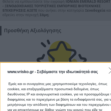
Θέλετε να εμπλουτίσετε την εγγραφή
IONIAN EMERALD RESORT
- ΞΕΝΟΔΟΧΕΙΑΚΕΣ ΤΟΥΡΙΣΤΙΚΕΣ ΕΜΠΟΡΙΚΕΣ ΒΙΟΤΕΧΝΙΚΕΣ
ΕΠΙΧΕΙΡΗΣΕΙΣ ΑΞΕΤΕ
που ανήκει στην κατηγορία
Ξενοδοχεία
κα
εδρεύει στην περιοχή
Σάμη
;
Προσθήκη Αξιολόγησης
www.vrisko.gr -
Σεβόμαστε την ιδιωτικότητά σας
Δεν υπάρχουν ακόμα αξιολογήσεις
Εμείς και οι συνεργάτες μας χρησιμοποιούμε τεχνολογίες, όπως
Αυτός ο επαγγελματίας δεν έχει λάβει ακόμα καμία
cookies, και επεξεργαζόμαστε προσωπικά δεδομένα, όπως
αξιολόγηση. Γίνετε ο πρώτος που θα μοιραστεί την εμπε
διευθύνσεις IP και αναγνωριστικά cookies, για να προσαρμόζουμε τ
του και βοηθήστε άλλους χρήστες να κάνουν τη σωστή
διαφημίσεις και το περιεχόμενο με βάση τα ενδιαφέροντά σας, για 
επιλογή!
μετρήσουμε την απόδοση των διαφημίσεων και του περιεχομένου 
για να αποκτήσουμε εις βάθος γνώση του κοινού που είδε τις