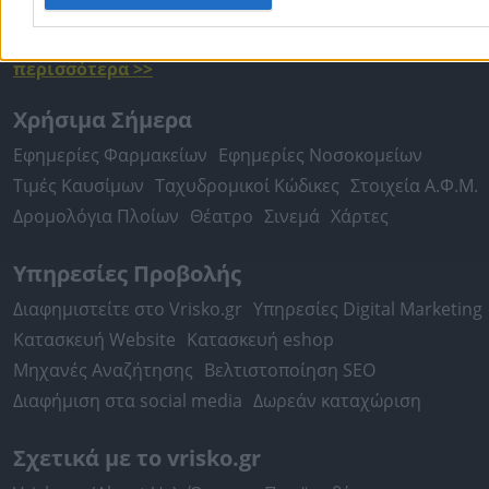
Περιστέρι
Καβάλα
Τρίπολη
Καλλιθέα
Σέρρες
Ρόδος
Πειραιάς
Κέρκυρα
Χανιά
Καλαμάτα
περισσότερα >>
Χρήσιμα Σήμερα
Εφημερίες Φαρμακείων
Εφημερίες Νοσοκομείων
Τιμές Καυσίμων
Ταχυδρομικοί Κώδικες
Στοιχεία Α.Φ.Μ.
Δρομολόγια Πλοίων
Θέατρο
Σινεμά
Χάρτες
Υπηρεσίες Προβολής
Διαφημιστείτε στο Vrisko.gr
Υπηρεσίες Digital Marketing
Κατασκευή Website
Κατασκευή eshop
Μηχανές Αναζήτησης
Βελτιστοποίηση SEO
Διαφήμιση στα social media
Δωρεάν καταχώριση
Σχετικά με το vrisko.gr