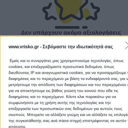
Δεν υπάρχουν ακόμα αξιολογήσεις
Αυτός ο επαγγελματίας δεν έχει λάβει ακόμα καμία
αξιολόγηση. Γίνετε ο πρώτος που θα μοιραστεί την εμπε
www.vrisko.gr -
Σεβόμαστε την ιδιωτικότητά σας
του και βοηθήστε άλλους χρήστες να κάνουν τη σωστή
επιλογή!
Εμείς και οι συνεργάτες μας χρησιμοποιούμε τεχνολογίες, όπως
cookies, και επεξεργαζόμαστε προσωπικά δεδομένα, όπως
διευθύνσεις IP και αναγνωριστικά cookies, για να προσαρμόζουμε τ
διαφημίσεις και το περιεχόμενο με βάση τα ενδιαφέροντά σας, για 
μετρήσουμε την απόδοση των διαφημίσεων και του περιεχομένου 
για να αποκτήσουμε εις βάθος γνώση του κοινού που είδε τις
διαφημίσεις και το περιεχόμενο. Κάντε κλικ παρακάτω για να
συμφωνήσετε με τη χρήση αυτής της τεχνολογίας και την
επεξεργασία των προσωπικών σας δεδομένων για αυτούς τους
σκοπούς. Μπορείτε να αλλάξετε γνώμη και να αλλάξετε τις επιλογέ
της συγκατάθεσής σας ανά πάσα στιγμή επιστρέφοντας σε αυτόν 
ιστότοπο.