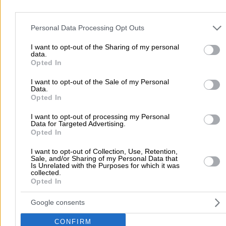
Please note that this website/app uses one or more Google servic
Προσθήκη αξιολόγησης
and may gather and store information including but not limited to
Personal Data Processing Opt Outs
your visit or usage behaviour. You may click to grant or deny cons
to Google and its third-party tags to use your data for below speci
I want to opt-out of the Sharing of my personal
data.
Αρχική
>
Νομός ΔΡΑΜΑΣ
>
Δράμα
>
Άνθη - Δένδρα - Φυτά
>
purposes in below Google consent section.
Opted In
Ανθοπωλεία
>
ΜΠΟΥΚΕΤΟ (Γρετσίστας Ιωάννης Θ.)
I want to opt-out of the Sale of my Personal
Data.
Δημοφιλείς Αναζητήσεις
Opted In
Μετακομίσεις & Μεταφορές
Κλειδιά & Κλειδαριές
Γιατρ
I want to opt-out of processing my Personal
Data for Targeted Advertising.
Ψυχολόγοι
Παιδικοί Σταθμοί
Οδοντίατροι
Opted In
Συνεργεία Αυτοκινήτων
I want to opt-out of Collection, Use, Retention,
Υδραυλικοί - Υδραυλικές Εγκαταστάσεις
Sale, and/or Sharing of my Personal Data that
Is Unrelated with the Purposes for which it was
collected.
περισσότερα >>
Opted In
Τοπική Αναζήτηση
Google consents
Αθήνα
Θεσσαλονίκη
Πάτρα
Λάρισα
Ηράκλειο
Ιωάννιν
CONFIRM