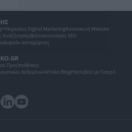
ΛΗΣ
gr
Υπηρεσίες Digital Marketing
Κατασκευή Website
ς Αναζήτησης
Βελτιστοποίηση SEO
ia
Δωρεάν καταχώριση
SKO.GR
και Προϋποθέσεις
οσωπικών Δεδομένων
Vrisko Blog
Ραντεβού με Γιατρό