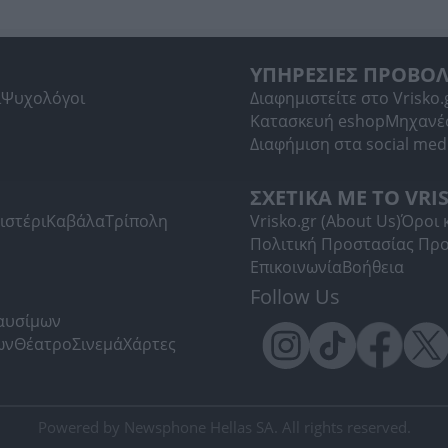
ΥΠΗΡΕΣΙΕΣ ΠΡΟΒΟ
ί
Ψυχολόγοι
Διαφημιστείτε στο Vrisko.
Κατασκευή eshop
Μηχανέ
Διαφήμιση στα social med
ΣΧΕΤΙΚΑ ΜΕ ΤΟ VRI
ιστέρι
Καβάλα
Τρίπολη
Vrisko.gr (About Us)
Όροι 
Πολιτική Προστασίας Πρ
Επικοινωνία
Βοήθεια
Follow Us
Καυσίμων
ων
Θέατρο
Σινεμά
Χάρτες
Powered by Newsphone Hellas SA. All rights reserved.