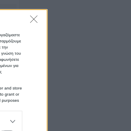
εργαζόμαστε
οσαρμόζουμε
ε την
ην
ς γνώση του
υμφωνήσετε
ομένων για
ς
er and store
to grant or
ed purposes