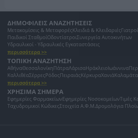
ΔΗΜΟΦΙΛΕΙΣ ΑΝΑΖΗΤΗΣΕΙΣ
Μετακομίσεις & Μεταφορές
Κλειδιά & Κλειδαριές
Γιατρο
Παιδικοί Σταθμοί
Οδοντίατροι
Συνεργεία Αυτοκινήτων
Υδραυλικοί - Υδραυλικές Εγκαταστάσεις
περισσότερα >>
ΤΟΠΙΚΗ ΑΝΑΖΗΤΗΣΗ
Αθήνα
Θεσσαλονίκη
Πάτρα
Λάρισα
Ηράκλειο
Ιωάννινα
Περ
Καλλιθέα
Σέρρες
Ρόδος
Πειραιάς
Κέρκυρα
Χανιά
Καλαμάτα
περισσότερα >>
ΧΡΗΣΙΜΑ ΣΗΜΕΡΑ
Εφημερίες Φαρμακείων
Εφημερίες Νοσοκομείων
Τιμές 
Ταχυδρομικοί Κώδικες
Στοιχεία Α.Φ.Μ.
Δρομολόγια Πλοί