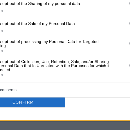
o opt-out of the Sharing of my personal data.
In
ν ακόμα αξιολογήσεις
o opt-out of the Sale of my Personal Data.
αξιολόγηση. Γίνετε ο πρώτος που θα μοιραστεί την εμπειρί
In
στή επιλογή!
to opt-out of processing my Personal Data for Targeted
ing.
In
o opt-out of Collection, Use, Retention, Sale, and/or Sharing
ersonal Data that Is Unrelated with the Purposes for which it
lected.
In
consents
CONFIRM