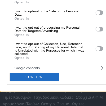
Opted In
Μετακομίσεις & Μεταφορές
Κλειδιά & Κλειδαριές
Γιατρ
I want to opt-out of the Sale of my Personal
Ψυχολόγοι
Παιδικοί Σταθμοί
Οδοντίατροι
Data.
Συνεργεία Αυτοκινήτων
Opted In
Υδραυλικοί - Υδραυλικές Εγκαταστάσεις
I want to opt-out of processing my Personal
Data for Targeted Advertising.
περισσότερα >>
Opted In
Τοπική Αναζήτηση
I want to opt-out of Collection, Use, Retention,
Sale, and/or Sharing of my Personal Data that
Is Unrelated with the Purposes for which it was
Αθήνα
Θεσσαλονίκη
Πάτρα
Λάρισα
Ηράκλειο
Ιωάννιν
collected.
Περιστέρι
Καβάλα
Τρίπολη
Καλλιθέα
Σέρρες
Ρόδος
Opted In
Πειραιάς
Κέρκυρα
Χανιά
Καλαμάτα
Google consents
περισσότερα >>
CONFIRM
Χρήσιμα Σήμερα
Εφημερίες Φαρμακείων
Εφημερίες Νοσοκομείων
Τιμές Καυσίμων
Ταχυδρομικοί Κώδικες
Στοιχεία Α.Φ.Μ.
Δρομολόγια Πλοίων
Θέατρο
Σινεμά
Χάρτες