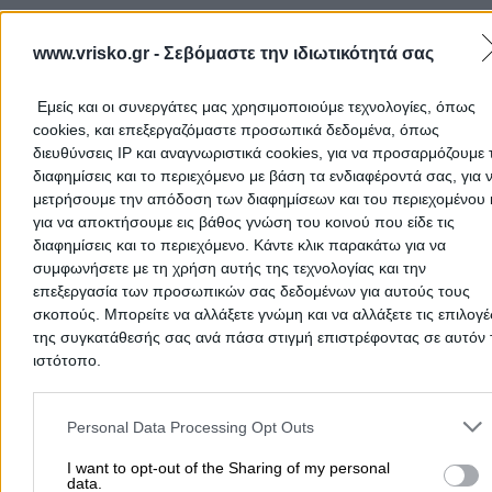
www.vrisko.gr -
Σεβόμαστε την ιδιωτικότητά σας
Εμείς και οι συνεργάτες μας χρησιμοποιούμε τεχνολογίες, όπως
cookies, και επεξεργαζόμαστε προσωπικά δεδομένα, όπως
διευθύνσεις IP και αναγνωριστικά cookies, για να προσαρμόζουμε τ
διαφημίσεις και το περιεχόμενο με βάση τα ενδιαφέροντά σας, για 
μετρήσουμε την απόδοση των διαφημίσεων και του περιεχομένου 
για να αποκτήσουμε εις βάθος γνώση του κοινού που είδε τις
διαφημίσεις και το περιεχόμενο. Κάντε κλικ παρακάτω για να
συμφωνήσετε με τη χρήση αυτής της τεχνολογίας και την
Προσθήκη αξιολόγησης
επεξεργασία των προσωπικών σας δεδομένων για αυτούς τους
σκοπούς. Μπορείτε να αλλάξετε γνώμη και να αλλάξετε τις επιλογέ
της συγκατάθεσής σας ανά πάσα στιγμή επιστρέφοντας σε αυτόν 
Αρχική
ιστότοπο.
>
Νομός ΚΑΒΑΛΑΣ
>
Χρυσούπολη
>
Πληροφορική
>
Ηλεκτρονικοί Υπολογιστές (Εμπόριο - Επισκευή)
>
COMPUTER PL
Please note that this website/app uses one or more Google servic
(Ορφανίδης Χαράλαμπος)
and may gather and store information including but not limited to
Personal Data Processing Opt Outs
your visit or usage behaviour. You may click to grant or deny cons
to Google and its third-party tags to use your data for below speci
I want to opt-out of the Sharing of my personal
Δημοφιλείς Αναζητήσεις
data.
purposes in below Google consent section.