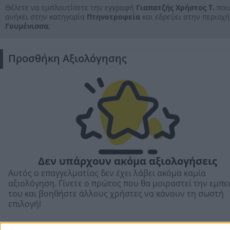
Θέλετε να εμπλουτίσετε την εγγραφή
Γιαπατζής Χρήστος Τ.
που
ανήκει στην κατηγορία
Πτηνοτροφεία
και εδρεύει στην περιοχή
Γουμένισσα
;
Προσθήκη Αξιολόγησης
Δεν υπάρχουν ακόμα αξιολογήσεις
Αυτός ο επαγγελματίας δεν έχει λάβει ακόμα καμία
αξιολόγηση. Γίνετε ο πρώτος που θα μοιραστεί την εμπε
του και βοηθήστε άλλους χρήστες να κάνουν τη σωστή
επιλογή!