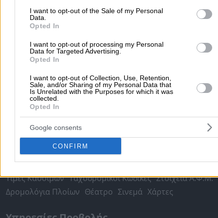
Ψυχολόγοι
Παιδικοί Σταθμοί
Οδοντίατροι
I want to opt-out of the Sale of my Personal
Συνεργεία Αυτοκινήτων
Data.
Opted In
Υδραυλικοί - Υδραυλικές Εγκαταστάσεις
περισσότερα >>
I want to opt-out of processing my Personal
Data for Targeted Advertising.
Opted In
Τοπική Αναζήτηση
I want to opt-out of Collection, Use, Retention,
Αθήνα
Θεσσαλονίκη
Πάτρα
Λάρισα
Ηράκλειο
Ιωάννιν
Sale, and/or Sharing of my Personal Data that
Is Unrelated with the Purposes for which it was
Περιστέρι
Καβάλα
Τρίπολη
Καλλιθέα
Σέρρες
Ρόδος
collected.
Opted In
Πειραιάς
Κέρκυρα
Χανιά
Καλαμάτα
περισσότερα >>
Google consents
Χρήσιμα Σήμερα
CONFIRM
Εφημερίες Φαρμακείων
Εφημερίες Νοσοκομείων
Τιμές Καυσίμων
Ταχυδρομικοί Κώδικες
Στοιχεία Α.Φ.Μ.
Δρομολόγια Πλοίων
Θέατρο
Σινεμά
Χάρτες
Υπηρεσίες Προβολής