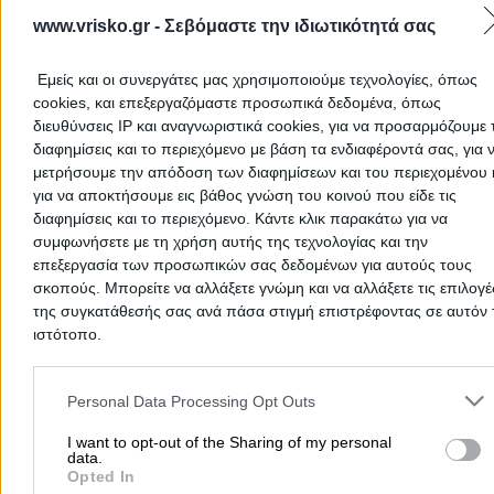
www.vrisko.gr -
Σεβόμαστε την ιδιωτικότητά σας
Εμείς και οι συνεργάτες μας χρησιμοποιούμε τεχνολογίες, όπως
cookies, και επεξεργαζόμαστε προσωπικά δεδομένα, όπως
διευθύνσεις IP και αναγνωριστικά cookies, για να προσαρμόζουμε τ
διαφημίσεις και το περιεχόμενο με βάση τα ενδιαφέροντά σας, για 
μετρήσουμε την απόδοση των διαφημίσεων και του περιεχομένου 
για να αποκτήσουμε εις βάθος γνώση του κοινού που είδε τις
διαφημίσεις και το περιεχόμενο. Κάντε κλικ παρακάτω για να
συμφωνήσετε με τη χρήση αυτής της τεχνολογίας και την
Προσθήκη αξιολόγησης
επεξεργασία των προσωπικών σας δεδομένων για αυτούς τους
σκοπούς. Μπορείτε να αλλάξετε γνώμη και να αλλάξετε τις επιλογέ
της συγκατάθεσής σας ανά πάσα στιγμή επιστρέφοντας σε αυτόν 
ιστότοπο.
Αρχική
>
Νομός ΚΙΛΚΙΣ
>
Γουμένισσα
>
Κτηνοτροφία
>
Πτηνοτρο
Γιαπατζής Χρήστος Τ.
Please note that this website/app uses one or more Google servic
and may gather and store information including but not limited to
Personal Data Processing Opt Outs
your visit or usage behaviour. You may click to grant or deny cons
Δημοφιλείς Αναζητήσεις
to Google and its third-party tags to use your data for below speci
I want to opt-out of the Sharing of my personal
data.
purposes in below Google consent section.
Μετακομίσεις & Μεταφορές
Κλειδιά & Κλειδαριές
Γιατρ
Opted In