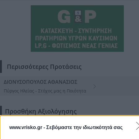
Αποδέχομαι τους
Όρους Χρήσης
και την
Πολιτική Προστασίας
Προσωπικών Δεδομένων
Περισσότερες Προτάσεις
Ακύρωση
ΔΙΟΝΥΣΟΠΟΥΛΟΣ ΑΘΑΝΑΣΙΟΣ
Πύργος Ηλείας - Στόχος μας η Ποιότητα
Προσθήκη Αξιολόγησης
www.vrisko.gr -
Σεβόμαστε την ιδιωτικότητά σας