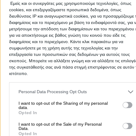
Εμείς και οι συνεργάτες μας χρησιμοποιούμε τεχνολογίες, όπως
cookies, και επεξεργαζόμαστε προσωπικά δεδομένα, όπως
διευθύνσεις IP και αναγνωριστικά cookies, για να προσαρμόζουμε τ
διαφημίσεις και το περιεχόμενο με βάση τα ενδιαφέροντά σας, για 
μετρήσουμε την απόδοση των διαφημίσεων και του περιεχομένου 
Δεν υπάρχουν ακόμα αξιολογήσεις
για να αποκτήσουμε εις βάθος γνώση του κοινού που είδε τις
Αυτός ο επαγγελματίας δεν έχει λάβει ακόμα καμία
διαφημίσεις και το περιεχόμενο. Κάντε κλικ παρακάτω για να
αξιολόγηση. Γίνετε ο πρώτος που θα μοιραστεί την εμπε
συμφωνήσετε με τη χρήση αυτής της τεχνολογίας και την
του και βοηθήστε άλλους χρήστες να κάνουν τη σωστή
επεξεργασία των προσωπικών σας δεδομένων για αυτούς τους
επιλογή!
σκοπούς. Μπορείτε να αλλάξετε γνώμη και να αλλάξετε τις επιλογέ
της συγκατάθεσής σας ανά πάσα στιγμή επιστρέφοντας σε αυτόν 
ιστότοπο.
Please note that this website/app uses one or more Google servic
and may gather and store information including but not limited to
Personal Data Processing Opt Outs
your visit or usage behaviour. You may click to grant or deny cons
to Google and its third-party tags to use your data for below speci
I want to opt-out of the Sharing of my personal
data.
purposes in below Google consent section.
Opted In
I want to opt-out of the Sale of my Personal
Data.
Opted In