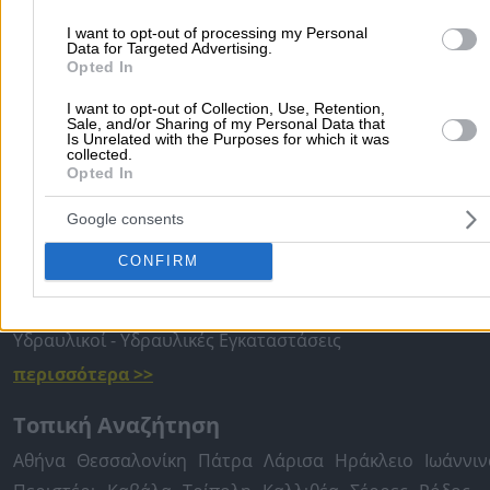
I want to opt-out of processing my Personal
Προσθήκη αξιολόγησης
Data for Targeted Advertising.
Opted In
I want to opt-out of Collection, Use, Retention,
Αρχική
>
Νομός ΗΛΕΙΑΣ
>
Πύργος Ηλείας
>
Καύσιμα
>
Πρατήρια 
Sale, and/or Sharing of my Personal Data that
Is Unrelated with the Purposes for which it was
Καυσίμων
>
ΕΚΟ - ΝΤΑΒΑΡΗΣ ΣΤΑΥΡΟΣ ΙΚΕ
collected.
Opted In
Δημοφιλείς Αναζητήσεις
Google consents
Μετακομίσεις & Μεταφορές
Κλειδιά & Κλειδαριές
Γιατρ
CONFIRM
Ψυχολόγοι
Παιδικοί Σταθμοί
Οδοντίατροι
Συνεργεία Αυτοκινήτων
Υδραυλικοί - Υδραυλικές Εγκαταστάσεις
περισσότερα >>
Τοπική Αναζήτηση
Αθήνα
Θεσσαλονίκη
Πάτρα
Λάρισα
Ηράκλειο
Ιωάννιν