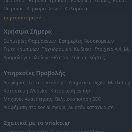
Περιστέρι
Καβάλα
Τρίπολη
Καλλιθέα
Σέρρες
Ρόδος
Πειραιάς
Κέρκυρα
Χανιά
Καλαμάτα
περισσότερα >>
Χρήσιμα Σήμερα
Εφημερίες Φαρμακείων
Εφημερίες Νοσοκομείων
Τιμές Καυσίμων
Ταχυδρομικοί Κώδικες
Στοιχεία Α.Φ.Μ.
Δρομολόγια Πλοίων
Θέατρο
Σινεμά
Χάρτες
Υπηρεσίες Προβολής
Διαφημιστείτε στο Vrisko.gr
Υπηρεσίες Digital Marketing
Κατασκευή Website
Κατασκευή eshop
Μηχανές Αναζήτησης
Βελτιστοποίηση SEO
Διαφήμιση στα social media
Δωρεάν καταχώριση
Σχετικά με το vrisko.gr