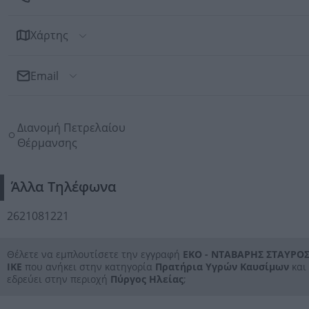
Χάρτης
Email
Αποστολή Email
Διανομή Πετρελαίου
Προς: ΕΚΟ - ΝΤΑΒΑΡΗΣ ΣΤΑΥΡΟΣ ΙΚΕ
Θέρμανσης
Άλλα Τηλέφωνα
2621081221
Θέλετε να εμπλουτίσετε την εγγραφή
ΕΚΟ - ΝΤΑΒΑΡΗΣ ΣΤΑΥΡΟ
ΙΚΕ
που ανήκει στην κατηγορία
Πρατήρια Υγρών Καυσίμων
και
εδρεύει στην περιοχή
Πύργος Ηλείας
;