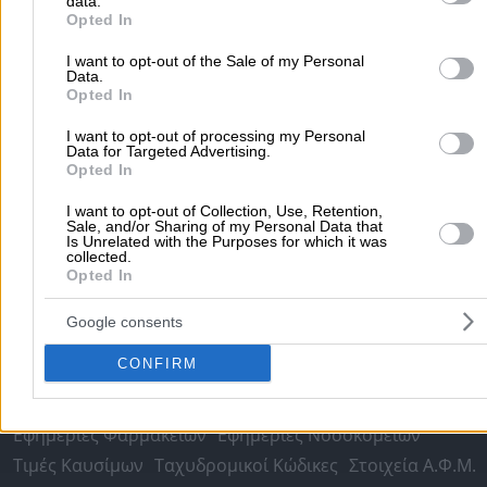
data.
Δημοφιλείς Αναζητήσεις
purposes in below Google consent section.
Opted In
Μετακομίσεις & Μεταφορές
Κλειδιά & Κλειδαριές
Γιατρ
I want to opt-out of the Sale of my Personal
Ψυχολόγοι
Παιδικοί Σταθμοί
Οδοντίατροι
Data.
Opted In
Συνεργεία Αυτοκινήτων
Υδραυλικοί - Υδραυλικές Εγκαταστάσεις
I want to opt-out of processing my Personal
Data for Targeted Advertising.
περισσότερα >>
Opted In
I want to opt-out of Collection, Use, Retention,
Τοπική Αναζήτηση
Sale, and/or Sharing of my Personal Data that
Is Unrelated with the Purposes for which it was
Αθήνα
Θεσσαλονίκη
Πάτρα
Λάρισα
Ηράκλειο
Ιωάννιν
collected.
Opted In
Περιστέρι
Καβάλα
Τρίπολη
Καλλιθέα
Σέρρες
Ρόδος
Πειραιάς
Κέρκυρα
Χανιά
Καλαμάτα
Google consents
περισσότερα >>
CONFIRM
Χρήσιμα Σήμερα
Εφημερίες Φαρμακείων
Εφημερίες Νοσοκομείων
Τιμές Καυσίμων
Ταχυδρομικοί Κώδικες
Στοιχεία Α.Φ.Μ.