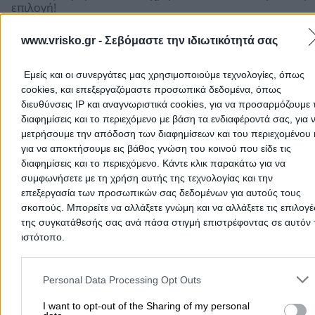
επιλογή!
www.vrisko.gr -
Σεβόμαστε την ιδιωτικότητά σας
Εμείς και οι συνεργάτες μας χρησιμοποιούμε τεχνολογίες, όπως
cookies, και επεξεργαζόμαστε προσωπικά δεδομένα, όπως
διευθύνσεις IP και αναγνωριστικά cookies, για να προσαρμόζουμε τ
διαφημίσεις και το περιεχόμενο με βάση τα ενδιαφέροντά σας, για 
μετρήσουμε την απόδοση των διαφημίσεων και του περιεχομένου 
για να αποκτήσουμε εις βάθος γνώση του κοινού που είδε τις
διαφημίσεις και το περιεχόμενο. Κάντε κλικ παρακάτω για να
συμφωνήσετε με τη χρήση αυτής της τεχνολογίας και την
επεξεργασία των προσωπικών σας δεδομένων για αυτούς τους
σκοπούς. Μπορείτε να αλλάξετε γνώμη και να αλλάξετε τις επιλογέ
Προσθήκη αξιολόγησης
της συγκατάθεσής σας ανά πάσα στιγμή επιστρέφοντας σε αυτόν 
ιστότοπο.
Αρχική
Please note that this website/app uses one or more Google servic
>
Νομός ΞΑΝΘΗΣ
>
Ξάνθη
>
Φαγητό
>
Ταβέρνες
>
ΚΤΗΜΑ
and may gather and store information including but not limited to
(Κουμουλίδης Αναστάσιος Π.)
Personal Data Processing Opt Outs
your visit or usage behaviour. You may click to grant or deny cons
to Google and its third-party tags to use your data for below speci
I want to opt-out of the Sharing of my personal