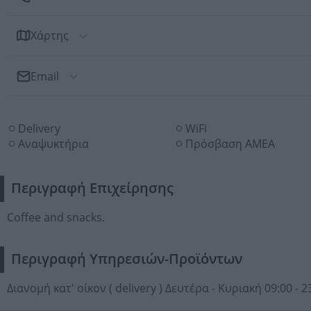
Χάρτης
Email
Αποστολή Email
Delivery
WiFi
Προς: KNACK (Στυλιανουδάκη Γεωργία Ξ.)
Αναψυκτήρια
Πρόσβαση ΑΜΕΑ
Περιγραφή Επιχείρησης
Coffee and snacks.
Περιγραφή Υπηρεσιών-Προϊόντων
Διανομή κατ' οίκον ( delivery ) Δευτέρα - Κυριακή 09:00 - 2