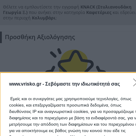
Θέλετε να εμπλουτίσετε την εγγραφή
KNACK (Στυλιανουδάκη
Γεωργία Ξ.)
που ανήκει στην κατηγορία
Καφετέριες
και εδρεύει
στην περιοχή
Κολυμβάρι
;
Αποδέχομαι τους
Όρους Χρήσης
και την
Πολιτική Προστασίας
Προσωπικών Δεδομένων
Προσθήκη Αξιολόγησης
Ακύρωση
www.vrisko.gr -
Σεβόμαστε την ιδιωτικότητά σας
Δεν υπάρχουν ακόμα αξιολογήσεις
Εμείς και οι συνεργάτες μας χρησιμοποιούμε τεχνολογίες, όπως
Αυτός ο επαγγελματίας δεν έχει λάβει ακόμα καμία
cookies, και επεξεργαζόμαστε προσωπικά δεδομένα, όπως
αξιολόγηση. Γίνετε ο πρώτος που θα μοιραστεί την εμπε
διευθύνσεις IP και αναγνωριστικά cookies, για να προσαρμόζουμε τ
του και βοηθήστε άλλους χρήστες να κάνουν τη σωστή
διαφημίσεις και το περιεχόμενο με βάση τα ενδιαφέροντά σας, για 
επιλογή!
μετρήσουμε την απόδοση των διαφημίσεων και του περιεχομένου 
για να αποκτήσουμε εις βάθος γνώση του κοινού που είδε τις