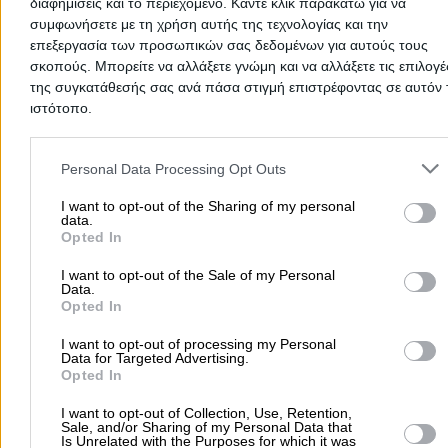
διαφημίσεις και το περιεχόμενο. Κάντε κλικ παρακάτω για να
συμφωνήσετε με τη χρήση αυτής της τεχνολογίας και την
επεξεργασία των προσωπικών σας δεδομένων για αυτούς τους
σκοπούς. Μπορείτε να αλλάξετε γνώμη και να αλλάξετε τις επιλογέ
της συγκατάθεσής σας ανά πάσα στιγμή επιστρέφοντας σε αυτόν 
ιστότοπο.
Please note that this website/app uses one or more Google servic
and may gather and store information including but not limited to
Personal Data Processing Opt Outs
your visit or usage behaviour. You may click to grant or deny cons
to Google and its third-party tags to use your data for below speci
I want to opt-out of the Sharing of my personal
data.
purposes in below Google consent section.
Opted In
Προσθήκη αξιολόγησης
I want to opt-out of the Sale of my Personal
Data.
Opted In
Αρχική
>
Νομός ΧΑΝΙΩΝ
>
Κολυμβάρι
>
Διασκέδαση
>
Καφετέριε
KNACK (Στυλιανουδάκη Γεωργία Ξ.)
I want to opt-out of processing my Personal
Data for Targeted Advertising.
Opted In
Δημοφιλείς Αναζητήσεις
I want to opt-out of Collection, Use, Retention,
Sale, and/or Sharing of my Personal Data that
Μετακομίσεις & Μεταφορές
Κλειδιά & Κλειδαριές
Γιατρ
Is Unrelated with the Purposes for which it was