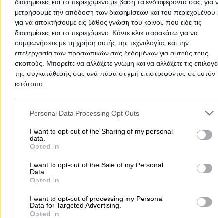
διαφημίσεις και το περιεχόμενο με βάση τα ενδιαφέροντά σας, για 
αξιολόγηση. Γίνετε ο πρώτος που θα μοιραστεί την εμπε
μετρήσουμε την απόδοση των διαφημίσεων και του περιεχομένου 
του και βοηθήστε άλλους χρήστες να κάνουν τη σωστή
για να αποκτήσουμε εις βάθος γνώση του κοινού που είδε τις
επιλογή!
διαφημίσεις και το περιεχόμενο. Κάντε κλικ παρακάτω για να
συμφωνήσετε με τη χρήση αυτής της τεχνολογίας και την
επεξεργασία των προσωπικών σας δεδομένων για αυτούς τους
σκοπούς. Μπορείτε να αλλάξετε γνώμη και να αλλάξετε τις επιλογέ
της συγκατάθεσής σας ανά πάσα στιγμή επιστρέφοντας σε αυτόν 
ιστότοπο.
Please note that this website/app uses one or more Google servic
and may gather and store information including but not limited to
Personal Data Processing Opt Outs
your visit or usage behaviour. You may click to grant or deny cons
to Google and its third-party tags to use your data for below speci
I want to opt-out of the Sharing of my personal
data.
purposes in below Google consent section.
Opted In
Προσθήκη αξιολόγησης
I want to opt-out of the Sale of my Personal
Data.
Opted In
I want to opt-out of processing my Personal
Αρχική
>
Νομός ΚΕΦΑΛΛΗΝΙΑΣ
>
Αργοστόλι
>
Διαμονή
>
Ξενοδοχε
Data for Targeted Advertising.
AMMES - ΠΑΠΑΝΤΩΝΙΟΥ ΝΙΚΗΤΑΣ ΞΕΝΟΔΟΧΕΙΑΚΕΣ ΚΑΙ ΤΟΥΡΙΣΤΙ
Opted In