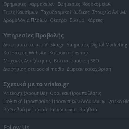
Εφημερίες Φαρμακείων
Εφημερίες Νοσοκομείων
Τιμές Καυσίμων
Ταχυδρομικοί Κώδικες
Στοιχεία Α.Φ.Μ.
Δρομολόγια Πλοίων
Θέατρο
Σινεμά
Χάρτες
Υπηρεσίες Προβολής
Διαφημιστείτε στο Vrisko.gr
Υπηρεσίες Digital Marketing
Κατασκευή Website
Κατασκευή eshop
Μηχανές Αναζήτησης
Βελτιστοποίηση SEO
Διαφήμιση στα social media
Δωρεάν καταχώριση
Σχετικά με το vrisko.gr
Vrisko.gr (About Us)
Όροι και Προϋποθέσεις
Πολιτική Προστασίας Προσωπικών Δεδομένων
Vrisko Bl
Ραντεβού με Γιατρό
Επικοινωνία
Βοήθεια
Follow Us