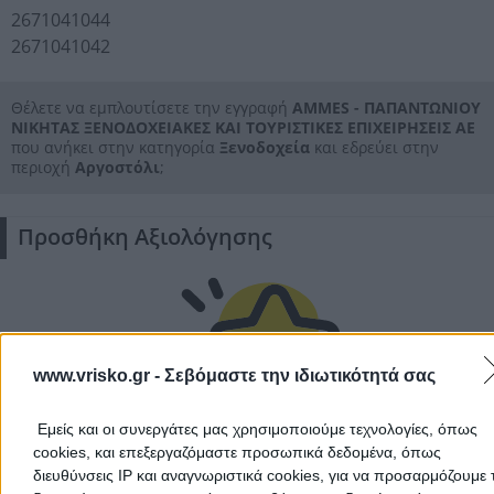
2671041044
2671041042
Θέλετε να εμπλουτίσετε την εγγραφή
AMMES - ΠΑΠΑΝΤΩΝΙΟΥ
ΝΙΚΗΤΑΣ ΞΕΝΟΔΟΧΕΙΑΚΕΣ ΚΑΙ ΤΟΥΡΙΣΤΙΚΕΣ ΕΠΙΧΕΙΡΗΣΕΙΣ ΑΕ
που ανήκει στην κατηγορία
Ξενοδοχεία
και εδρεύει στην
περιοχή
Αργοστόλι
;
Αποδέχομαι τους
Όρους Χρήσης
και την
Πολιτική Προστασίας
Προσθήκη Αξιολόγησης
Προσωπικών Δεδομένων
www.vrisko.gr -
Σεβόμαστε την ιδιωτικότητά σας
Ακύρωση
Εμείς και οι συνεργάτες μας χρησιμοποιούμε τεχνολογίες, όπως
Δεν υπάρχουν ακόμα αξιολογήσεις
cookies, και επεξεργαζόμαστε προσωπικά δεδομένα, όπως
διευθύνσεις IP και αναγνωριστικά cookies, για να προσαρμόζουμε τ
Αυτός ο επαγγελματίας δεν έχει λάβει ακόμα καμία