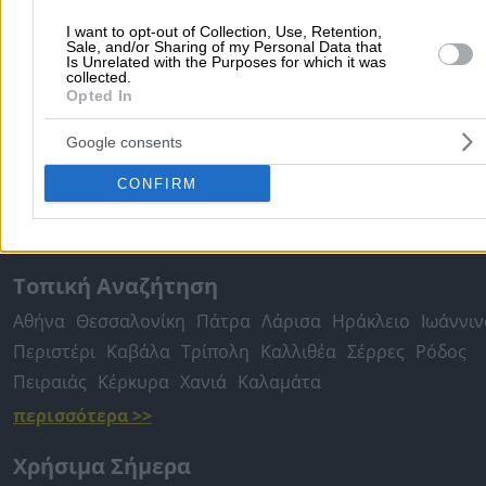
ΕΠΙΧΕΙΡΗΣΕΙΣ ΑΕ
I want to opt-out of Collection, Use, Retention,
Sale, and/or Sharing of my Personal Data that
Is Unrelated with the Purposes for which it was
Δημοφιλείς Αναζητήσεις
collected.
Opted In
Μετακομίσεις & Μεταφορές
Κλειδιά & Κλειδαριές
Γιατρ
Ψυχολόγοι
Παιδικοί Σταθμοί
Οδοντίατροι
Google consents
Συνεργεία Αυτοκινήτων
CONFIRM
Υδραυλικοί - Υδραυλικές Εγκαταστάσεις
περισσότερα >>
Τοπική Αναζήτηση
Αθήνα
Θεσσαλονίκη
Πάτρα
Λάρισα
Ηράκλειο
Ιωάννιν
Περιστέρι
Καβάλα
Τρίπολη
Καλλιθέα
Σέρρες
Ρόδος
Πειραιάς
Κέρκυρα
Χανιά
Καλαμάτα
περισσότερα >>
Χρήσιμα Σήμερα