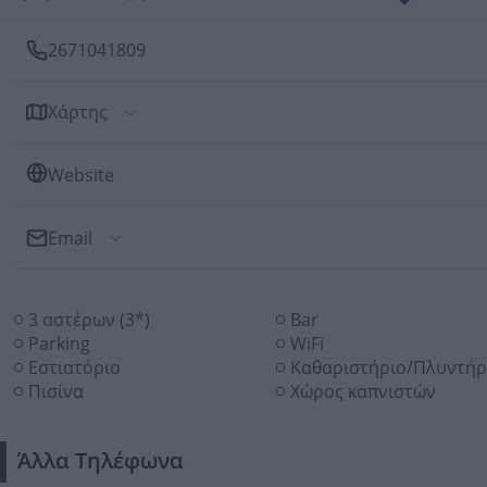
2671041809
Χάρτης
Website
Email
Αποστολή Email
3 αστέρων (3*)
Bar
Προς: AMMES - ΠΑΠΑΝΤΩΝΙΟΥ ΝΙΚΗΤΑΣ ΞΕΝΟΔΟΧΕΙΑΚΕ
ΚΑΙ ΤΟΥΡΙΣΤΙΚΕΣ ΕΠΙΧΕΙΡΗΣΕΙΣ ΑΕ
Parking
WiFi
Εστιατόριο
Καθαριστήριο/Πλυντήρ
Πισίνα
Χώρος καπνιστών
Άλλα Τηλέφωνα