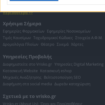
Πειραιάς
Κέρκυρα
Χανιά
Καλαμάτα
περισσότερα >>
Χρήσιμα Σήμερα
Εφημερίες Φαρμακείων
Εφημερίες Νοσοκομείων
Τιμές Καυσίμων
Ταχυδρομικοί Κώδικες
Στοιχεία Α.Φ.Μ.
Δρομολόγια Πλοίων
Θέατρο
Σινεμά
Χάρτες
Υπηρεσίες Προβολής
Διαφημιστείτε στο Vrisko.gr
Υπηρεσίες Digital Marketing
Κατασκευή Website
Κατασκευή eshop
Μηχανές Αναζήτησης
Βελτιστοποίηση SEO
Διαφήμιση στα social media
Δωρεάν καταχώριση
Σχετικά με το vrisko.gr
Vrisko.gr (About Us)
Όροι και Προϋποθέσεις