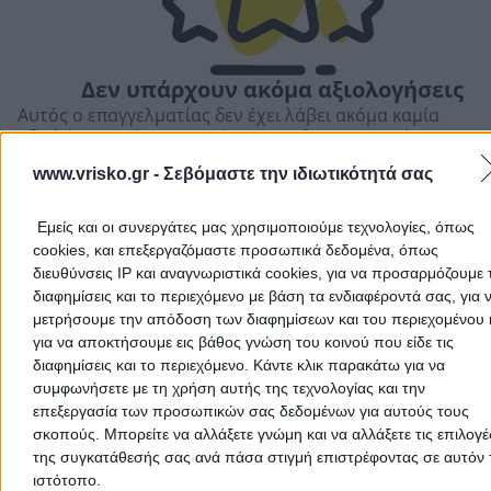
Αποδέχομαι τους
Όρους Χρήσης
και την
Πολιτική Προστασίας
Προσωπικών Δεδομένων
Δεν υπάρχουν ακόμα αξιολογήσεις
Αυτός ο επαγγελματίας δεν έχει λάβει ακόμα καμία
αξιολόγηση. Γίνετε ο πρώτος που θα μοιραστεί την εμπε
του και βοηθήστε άλλους χρήστες να κάνουν τη σωστή
www.vrisko.gr -
Σεβόμαστε την ιδιωτικότητά σας
επιλογή!
Ακύρωση
Εμείς και οι συνεργάτες μας χρησιμοποιούμε τεχνολογίες, όπως
cookies, και επεξεργαζόμαστε προσωπικά δεδομένα, όπως
διευθύνσεις IP και αναγνωριστικά cookies, για να προσαρμόζουμε τ
διαφημίσεις και το περιεχόμενο με βάση τα ενδιαφέροντά σας, για 
μετρήσουμε την απόδοση των διαφημίσεων και του περιεχομένου 
για να αποκτήσουμε εις βάθος γνώση του κοινού που είδε τις
διαφημίσεις και το περιεχόμενο. Κάντε κλικ παρακάτω για να
συμφωνήσετε με τη χρήση αυτής της τεχνολογίας και την
επεξεργασία των προσωπικών σας δεδομένων για αυτούς τους
σκοπούς. Μπορείτε να αλλάξετε γνώμη και να αλλάξετε τις επιλογέ
της συγκατάθεσής σας ανά πάσα στιγμή επιστρέφοντας σε αυτόν 
ιστότοπο.