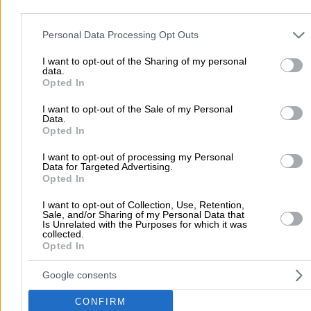
Προσθήκη αξιολόγησης
Please note that this website/app uses one or more Google servic
and may gather and store information including but not limited to
Personal Data Processing Opt Outs
your visit or usage behaviour. You may click to grant or deny cons
Αρχική
>
Νομός ΚΑΡΔΙΤΣΑΣ
>
Καρδίτσα
>
Ενώσεις & Σωματεία
>
to Google and its third-party tags to use your data for below speci
I want to opt-out of the Sharing of my personal
data.
Συνεταιρισμοί
>
ΠΡΟΜΗΘΕΥΤΙΚΟΣ ΣΥΝΕΤΑΙΡΙΣΜΟΣ ΦΑΡΜΑΚΟΠ
purposes in below Google consent section.
Opted In
ΚΑΡΔΙΤΣΑΣ
I want to opt-out of the Sale of my Personal
Data.
Δημοφιλείς Αναζητήσεις
Opted In
Μετακομίσεις & Μεταφορές
Κλειδιά & Κλειδαριές
Γιατρ
I want to opt-out of processing my Personal
Data for Targeted Advertising.
Ψυχολόγοι
Παιδικοί Σταθμοί
Οδοντίατροι
Opted In
Συνεργεία Αυτοκινήτων
I want to opt-out of Collection, Use, Retention,
Υδραυλικοί - Υδραυλικές Εγκαταστάσεις
Sale, and/or Sharing of my Personal Data that
Is Unrelated with the Purposes for which it was
περισσότερα >>
collected.
Opted In
Τοπική Αναζήτηση
Google consents
Αθήνα
Θεσσαλονίκη
Πάτρα
Λάρισα
Ηράκλειο
Ιωάννιν
CONFIRM
Περιστέρι
Καβάλα
Τρίπολη
Καλλιθέα
Σέρρες
Ρόδος